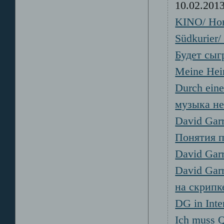
10.02.20
KINO/ Но
Südkurier
Будет сыг
Meine Heim
Durch eine
музыка не
David Garre
Понятия п
David Garr
David Garr
на скрипк
DG in Inte
Ich muss Q