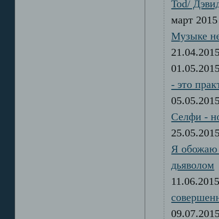
Tod/ Дэви
март 20
Музыке не
21.04.20
01.05.20
- это пра
05.05.20
Селфи - н
25.05.20
Я обожаю 
дьяволом
11.06.20
совершен
09.07.20