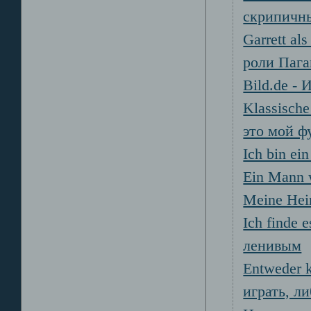
скрипичн
Garrett al
роли Пага
Bild.de -
Klassische
это мой ф
Ich bin ei
Ein Mann 
Meine Heim
Ich finde 
ленивым
Entweder k
играть, ли