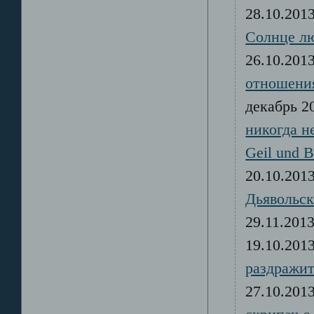
28.10.20
Солнце л
26.10.20
отношени
декабрь 
никогда н
Geil und 
20.10.20
Дьявольск
29.11.20
19.10.20
раздражит
27.10.20