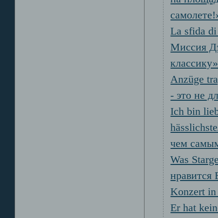
самолете!
La sfida di
Миссия Дэ
классику
Anzüge tra
- это не д
Ich bin lie
hässlichs
чем самы
Was Starge
нравится 
Konzert in
Er hat kei