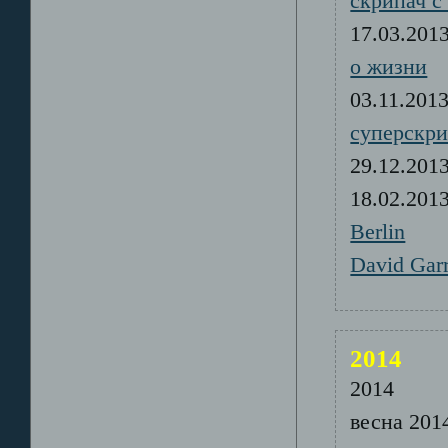
скрипач с
17.03.20
о жизни
03.11.20
суперскри
29.12.20
18.02.20
Berlin
David Garr
2014
201
весна 20