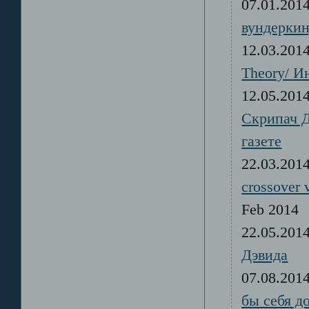
07.01.20
вундеркин
12.03.20
Theory/ И
12.05.20
Скрипач 
газете
22.03.20
crossover v
Feb 20
22.05.20
Дэвида
07.08.20
бы себя д