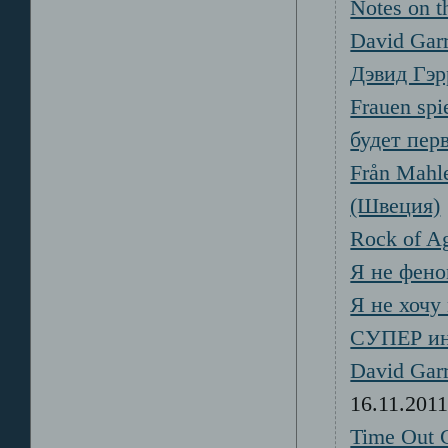
Notes on 
David Garr
Дэвид Гэр
Frauen spi
будет пер
Från Mahle
(Швеция)
Rock of A
Я не фено
Я не хочу
СУПЕР ин
David Garr
16.11.20
Time Out 