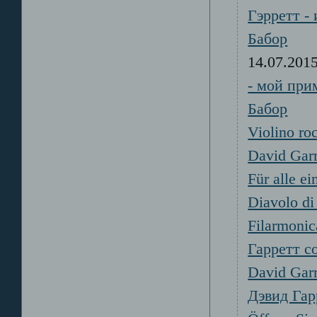
Гэрретт -
Бабор
14.07.20
- мой при
Бабор
Violino roc
David Garr
Für alle e
Diavolo di 
Filarmonic
Гарретт с
David Garr
Дэвид Гар