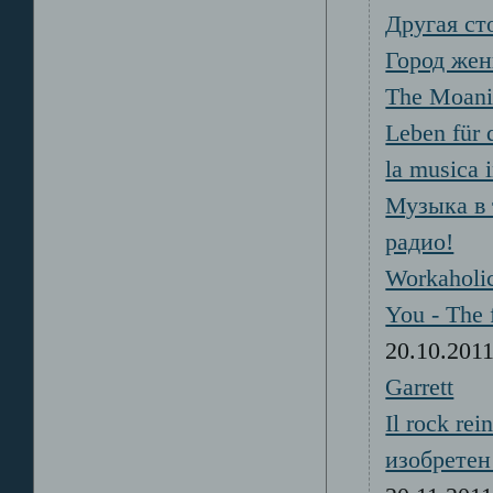
Другая ст
Город же
The Moan
Leben für
la musica i
Музыка в 
радио!
Workaholic
You - The 
20.10.20
Garrett
Il rock re
изобретен