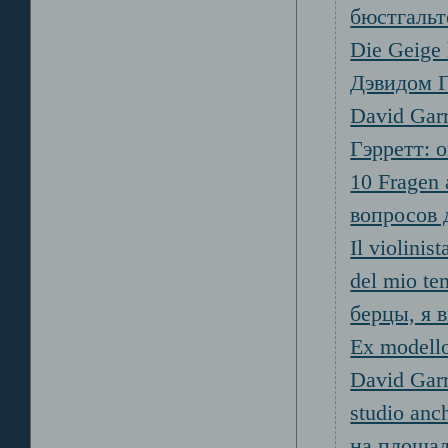
бюстгальт
Die Geige 
Дэвидом 
David Garr
Гэрретт: о
10 Fragen 
вопросов 
Il violinis
del mio t
берцы, я 
Ex modello
David Garre
studio anc
на площад