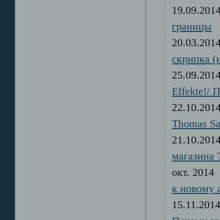
19.09.20
границы
20.03.20
скрипка (
25.09.20
Effekte!/
22.10.20
Thomas S
21.10.20
магазина 
окт. 20
к новому 
15.11.20