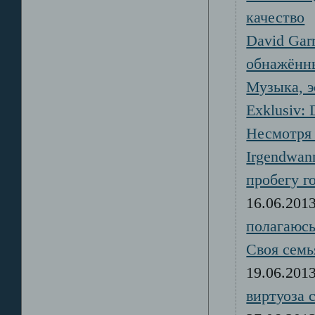
качество
David Gar
обнажённы
Музыка, э
Exklusiv: D
Несмотря 
Irgendwann
пробегу г
16.06.20
полагаюс
Своя семь
19.06.20
виртуоза 