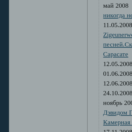
май 20
никогда н
11.05.20
Zigeunerw
песней.Ск
Сарасате
12.05.20
01.06.20
12.06.20
24.10.20
ноябрь 2
Дэвидом 
Камерная 
17.11.20