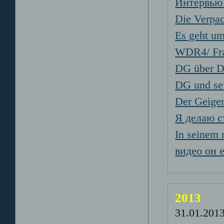
Интервью 
Die Verpac
Es geht u
WDR4/ Fra
DG über D
DG und se
Der Geiger
Я делаю с
In seinem 
видео он 
2013
31.01.20