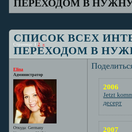
ПЕРЕХОДОМ В НУЖН
СПИСОК ВСЕХ ИНТ
Страница:
1
2
»
ПЕРЕХОДОМ В НУ
Поделитьс
Elina
Администратор
2006
Jetzt komm
десерт
2007
Откуда:
Germany