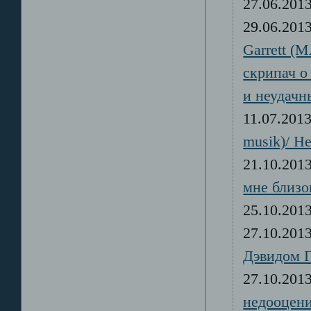
27.06.20
29.06.20
Garrett (
скрипач о
и неудачн
11.07.20
musik)/ Н
21.10.20
мне близо
25.10.20
27.10.20
Дэвидом 
27.10.20
недооцен