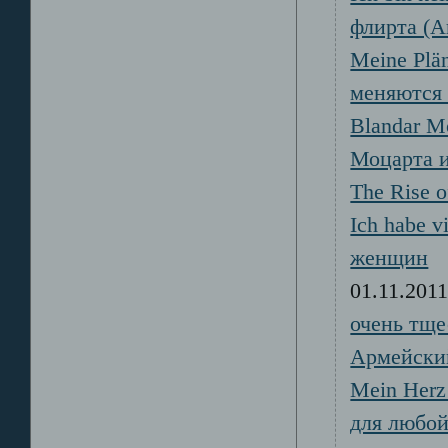
флирта (А
Meine Plä
меняются
Blandar M
Моцарта и
The Rise o
Ich habe v
женщин
01.11.20
очень тще
Армейски
Mein Herz 
для любо