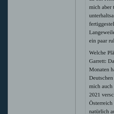
mich aber 
unterhalt
fertiggest
Langeweile
ein paar r
Welche Plä
Garrett: D
Monaten ha
Deutschen
mich auch 
2021 versc
Österreich
natürlich 