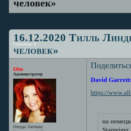
человек»
16.12.2020 Тилль Лин
Страница:
1
человек»
Поделитьс
Elina
Администратор
David Garrett:
https://www.al
на немец
Откуда:
Germany
Stargeiger