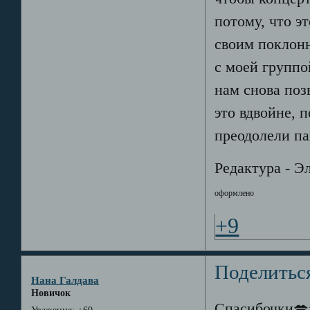
потому, что э
своим поклонн
с моей группо
нам снова поз
это вдвойне, 
преодолели п
Редактура - Э
оформлено
+9
Поделитьс
Нана Галдава
Новичок
Спасибочки💋