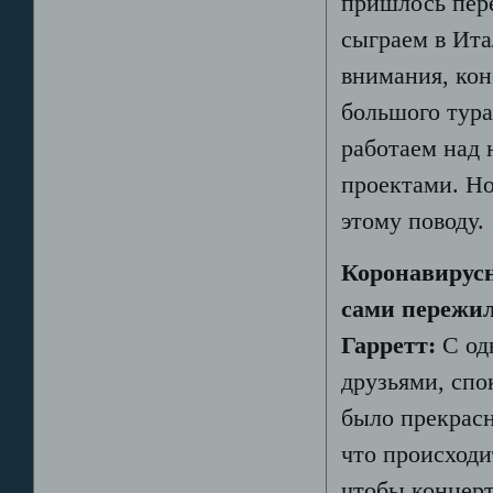
пришлось пере
сыграем в Ита
внимания, кон
большого тура
работаем над
проектами. Но
этому поводу.
Коронавирусн
сами пережил
Гарретт:
С од
друзьями, спо
было прекрасн
что происходи
чтобы концерт