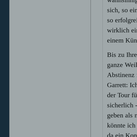
wahnsinnig
sich, so e
so erfolgr
wirklich ei
einem Küns
Bis zu Ihr
ganze Weil
Abstinenz 
Garrett: I
der Tour f
sicherlich 
geben als 
könnte ich
da ein Kon