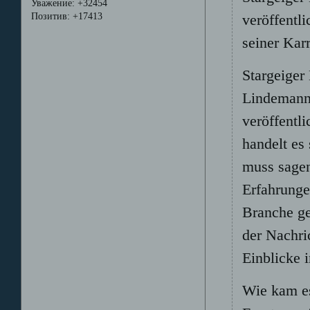
Уважение:
+32454
Позитив:
+17413
veröffentl
seiner Karr
Stargeiger
Lindemann
veröffentl
handelt es
muss sagen
Erfahrunge
Branche ge
der Nachri
Einblicke 
Wie kam e