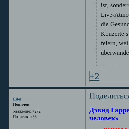
ist, sonder
Live-Atmos
die Gesund
Konzerte s
feiern, we
überwunde
+2
Поделитьс
Edel
Новичок
Дэвид Гарр
Уважение:
+272
человек»
Позитив:
+56