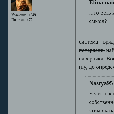
Elina на
...то есть
Уважение:
+849
Позитив:
+77
смысл?
система - вряд
потеряешь
най
наверняка. Во
(ну, до опред
Nastya95
Если знае
собственн
этим сказа