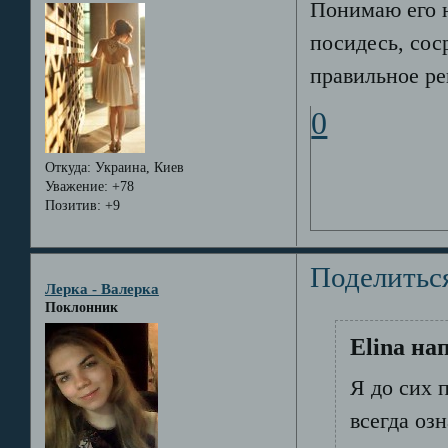
Понимаю его н
посидесь, сос
правильное р
0
Откуда:
Украина, Киев
Уважение:
+78
Позитив:
+9
Поделитьс
Лерка - Валерка
Поклонник
Elina на
Я до сих 
всегда оз