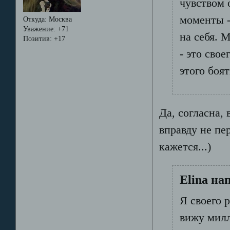
чувством 
моменты -
Откуда:
Москва
Уважение:
+71
на себя. 
Позитив:
+17
- это сво
этого боят
Да, согласна, 
вправду не пе
кажется...)
Elina на
Я своего 
вижу милл