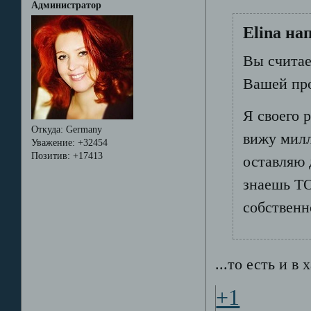
Администратор
Elina на
Вы считае
Вашей пр
Я своего 
Откуда:
Germany
вижу милл
Уважение:
+32454
Позитив:
+17413
оставляю 
знаешь ТО
собственн
...то есть и в
+1