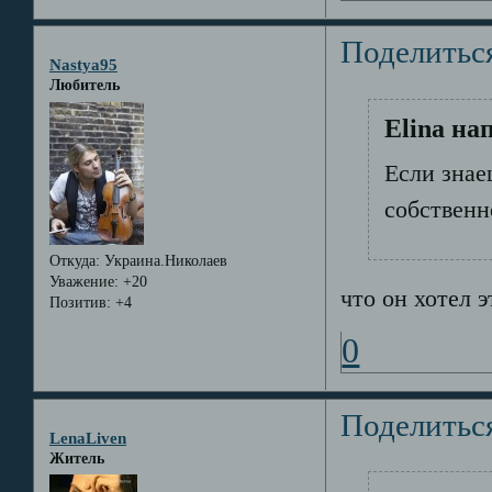
Поделитьс
Nastya95
Любитель
Elina на
Если знае
собственн
Откуда:
Украина.Николаев
Уважение:
+20
что он хотел э
Позитив:
+4
0
Поделитьс
LenaLiven
Житель