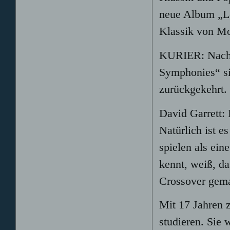
neue Album „Le
Klassik von Mo
KURIER: Nach 
Symphonies“ si
zurückgekehrt
David Garrett:
Natürlich ist e
spielen als ei
kennt, weiß, da
Crossover gema
Mit 17 Jahren 
studieren. Sie