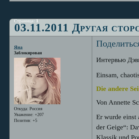
Страница:
1
03.11.2011 Другая стор
Поделитьс
Яна
Заблокирован
Интервью Дэв
Einsam, chaotis
Die andere Se
Von Annette Sc
Откуда:
Россия
Уважение:
+207
Er wurde einst 
Позитив:
+5
der Geige“: Dav
Klassik und Pop