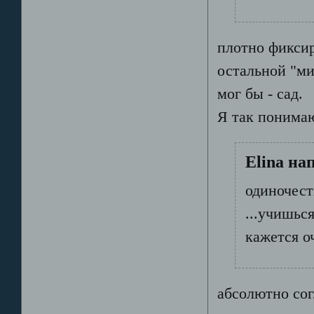
плотно фиксир
остальной "ми
мог бы - сад.
Я так понима
Elina на
одиночест
...учишьс
кажется о
абсолютно сог