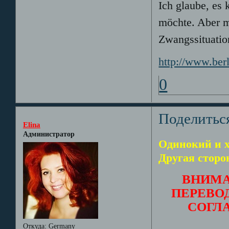
Ich glaube, es
möchte. Aber ma
Zwangssituatio
http://www.berl
0
Поделитьс
Elina
Администратор
Одинокий и х
Другая сторо
ВНИМА
ПЕРЕВОД
СОГЛ
Откуда:
Germany