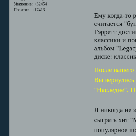
Уважение:
+32454
Позитив:
+17413
Ему когда-то 
считается "бу
Гэрретт дости
классики и по
альбом "Legac
диске: класси
После вашего
Вы вернулись 
"Наследие". 
Я никогда не 
сыграть хит "
популярное шо