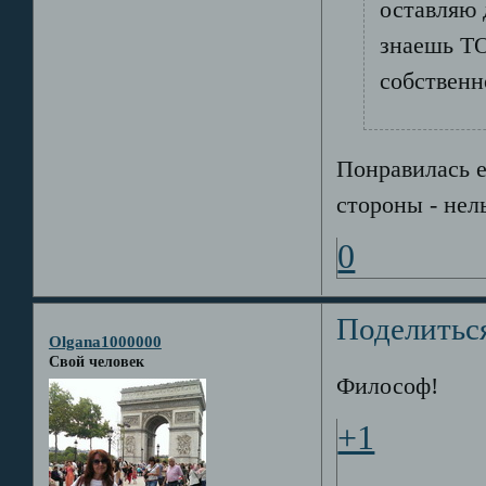
оставляю 
знаешь ТО
собственн
Понравилась е
стороны - нел
0
Поделитьс
Olgana1000000
Свой человек
Философ!
+1