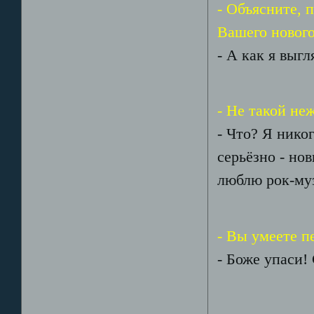
- Объясните, 
Вашего нового
- А как я выг
- Не такой н
- Что? Я нико
серьёзно - нов
люблю рок-муз
- Вы умеете п
- Боже упаси!