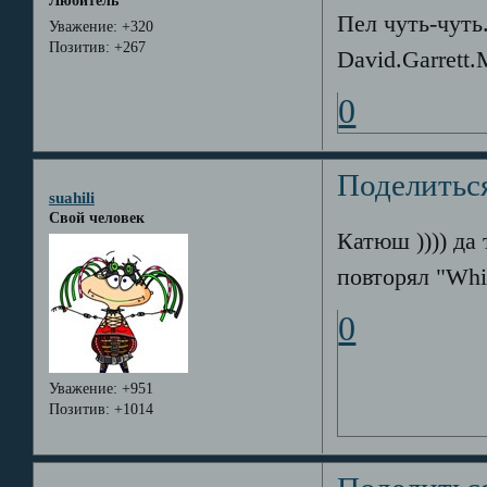
Любитель
Пел чуть-чуть.
Уважение:
+320
Позитив:
+267
David.Garrett.
0
Поделитьс
suahili
Свой человек
Катюш )))) да
повторял "Whisp
0
Уважение:
+951
Позитив:
+1014