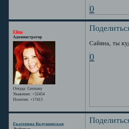
0
Поделитьс
Elina
Администратор
Сайяна, ты куд
0
Откуда:
Germany
Уважение:
+32454
Позитив:
+17413
Поделитьс
Екатерина Колущинская