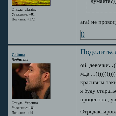
думаете?))))
Откуда:
Ukraine
Уважение:
+81
Позитив:
+172
ага! не провоц
0
Поделитьс
Сайяна
Любитель
ой, девочки...)
мда....)))))))
красивым таки
я буду старать
процентов , ув
Откуда:
Украина
Уважение:
+81
Отредактирова
Позитив:
+14