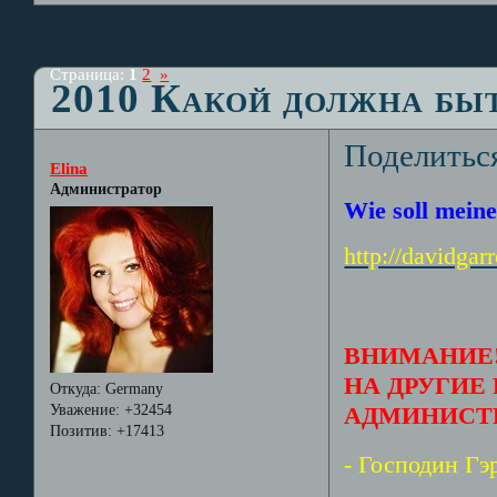
Страница:
1
2
»
2010 Какой должна бы
Поделитьс
Elina
Администратор
Wie soll mein
http://davidga
ВНИМАНИЕ!
НА ДРУГИЕ
Откуда:
Germany
Уважение:
+32454
АДМИНИСТ
Позитив:
+17413
- Господин Г