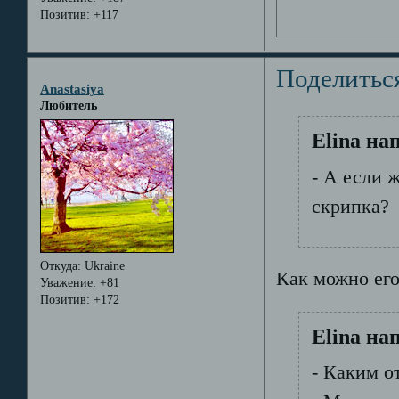
Позитив:
+117
Поделитьс
Anastasiya
Любитель
Elina на
- А если 
скрипка?
Откуда:
Ukraine
Как можно его
Уважение:
+81
Позитив:
+172
Elina на
- Каким о