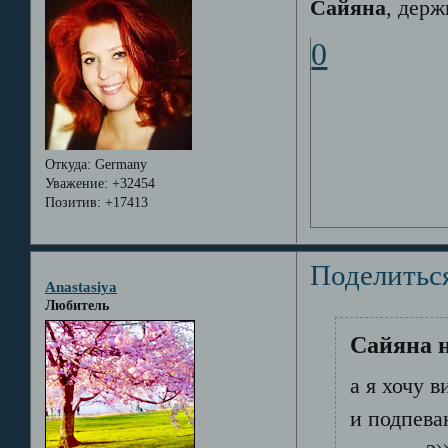
Сайяна
, держ
0
Откуда:
Germany
Уважение:
+32454
Позитив:
+17413
Поделитьс
Anastasiya
Любитель
Сайяна н
а я хочу 
и подпева