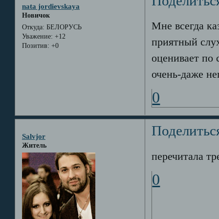
Поделитьс
nata jordievskaya
Новичок
Мне всегда ка
Откуда:
БЕЛОРУСЬ
Уважение:
+12
приятный слух
Позитив:
+0
оценивает по 
очень-даже не
0
Поделитьс
Salvjor
Житель
перечитала тр
0