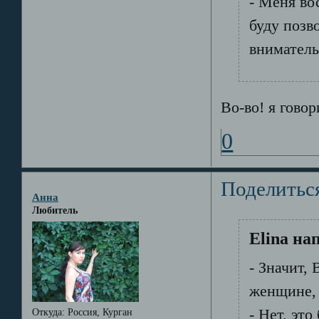
- Меня во
буду позв
вниматель
Во-во! я говор
0
Поделитьс
Анна
Любитель
Elina на
- Значит,
женщине, 
- Нет, эт
Откуда:
Россия, Курган