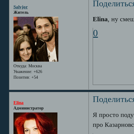
Поделитьс
Salvjor
Житель
Elina
, ну смеш
0
Откуда:
Москва
Уважение:
+626
Позитив:
+54
Поделитьс
Elina
Администратор
Я просто поду
про Казарновск