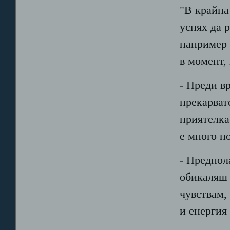
"В крайна
успях да 
например 
в момент,
- Преди в
прекарват
приятелка
е много п
- Предпола
обикаляш 
чувствам,
и енергия