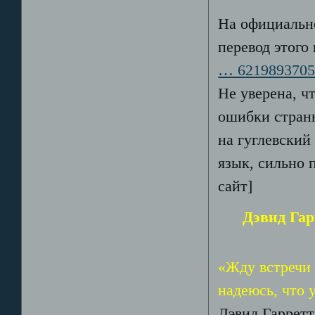
На официально
перевод этого
… 621989370
Не уверена, ч
ошибки странн
на гуглевский
язык, сильно 
сайт]
Дэвид Гар
«Жду встречи 
надеюсь, что 
Дэвид Гарретт