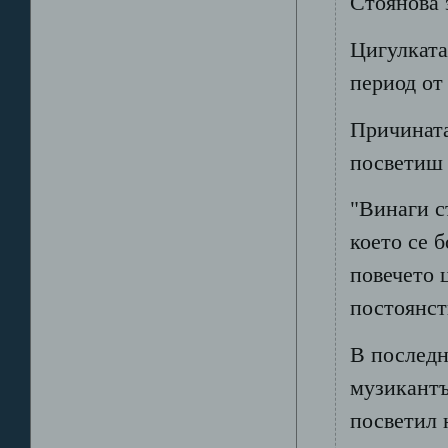
Стоянова з
Цигулката
период от
Причината 
посветиш 
"Винаги с
което се 
повечето 
постоянст
В последн
музикантъ
посветил 