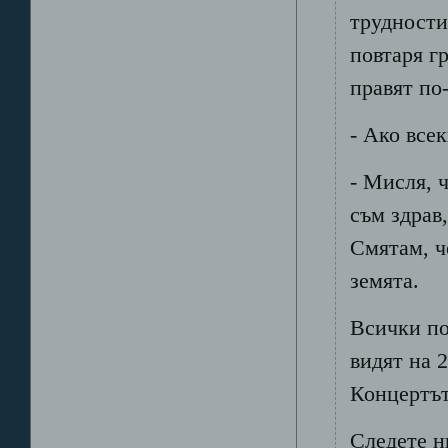
трудности
повтаря г
правят по
- Ако все
- Мисля, 
съм здрав
Смятам, ч
земята.
Всички по
видят на 
Концертът
Следете н