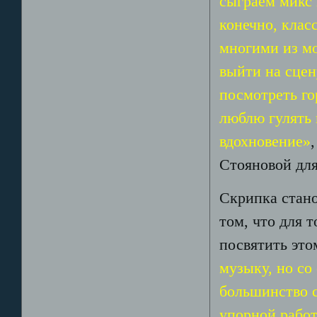
сыграем микс 
конечно, клас
многими из м
выйти на сцен
посмотреть го
люблю гулять 
вдохновение»
Стояновой для 
Скрипка стано
том, что для 
посвятить это
музыку, но со
большинство с
упорной рабо