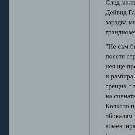
След малк
Дейвид Га
зарадва м
грандиозе
"Не съм б
посетя ст
нея ще пр
и разбира
срещна с 
на сценат
Колкото п
обикалям 
коментира