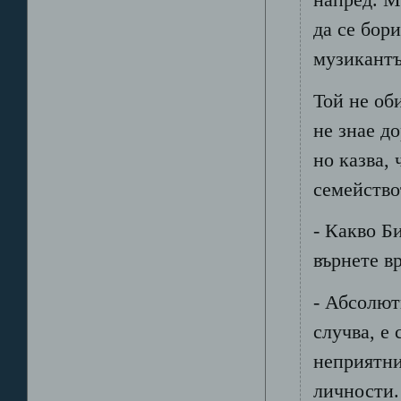
да се бор
музикантъ
Той не об
не знае д
но казва, 
семейство
- Какво Б
върнете в
- Абсолют
случва, е
неприятни
личности.