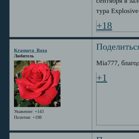
сентября в за
тура Explosive
+18
Поделитьс
Krasnaya_Roza
Любитель
Mia777, благо
+1
Уважение:
+143
Позитив:
+198