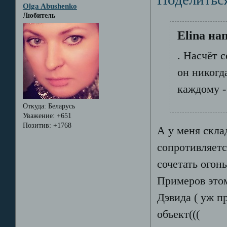
Olga Abushenko
Любитель
Elina на
. Насчёт 
он никогда
каждому - 
Откуда:
Беларусь
Уважение:
+651
Позитив:
+1768
А у меня скла
сопротивляетс
сочетать огон
Примеров этом
Дэвида ( уж п
объект(((