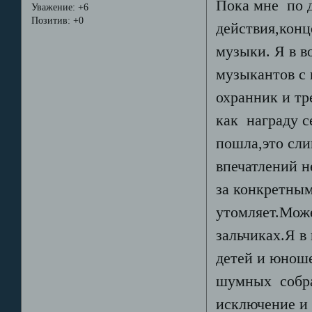
Пока мне по 
Уважение:
+6
Позитив:
+0
действия,конц
музыки. Я в в
музыкантов с 
охранник и тр
как награду с
пошла,это сл
впечатлений 
за конкретны
утомляет.Може
зальчиках.Я в
детей и юноше
шумных собра
исключение и 