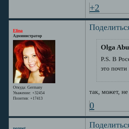
+2
Поделитьс
Elina
Администратор
Olga Abu
P.S. В Ро
это почти
Откуда:
Germany
так, может, не
Уважение:
+32454
Позитив:
+17413
0
Поделитьс
poppet