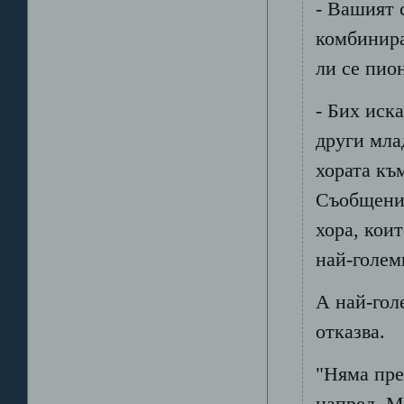
- Вашият 
комбинира
ли се пио
- Бих иска
други мла
хората къ
Съобщения
хора, коит
най-голем
А най-гол
отказва.
"Няма пре
напред. М