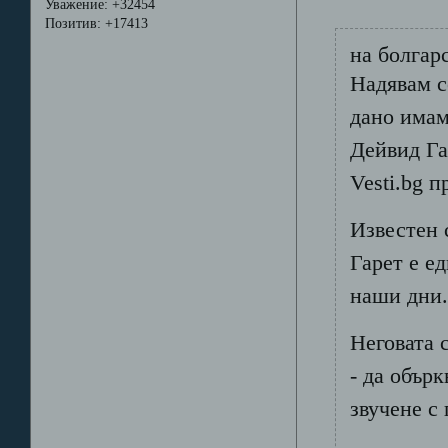
Уважение:
+32454
Позитив:
+17413
на болгар
Надявам с
дано имам
Дейвид Га
Vesti.bg 
Известен 
Гарет е е
наши дни
Неговата с
- да обър
звучене с 