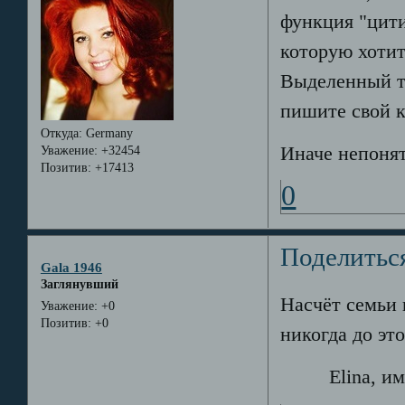
функция "цити
которую хотит
Выделенный те
пишите свой к
Откуда:
Germany
Иначе непонят
Уважение:
+32454
Позитив:
+17413
0
Поделитьс
Gala 1946
Заглянувший
Насчёт семьи 
Уважение:
+0
Позитив:
+0
никогда до это
Elina, именн