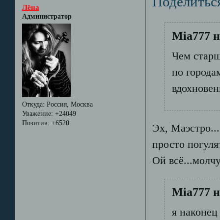
Поделитьс
Лёна
Администратор
Mia777 н
Чем старш
по города
вдохновен
Откуда:
Россия, Москва
Уважение:
+24049
Позитив:
+6520
Эх, Маэстро...
просто погулят
Ой всё...молчу
Mia777 н
я наконец