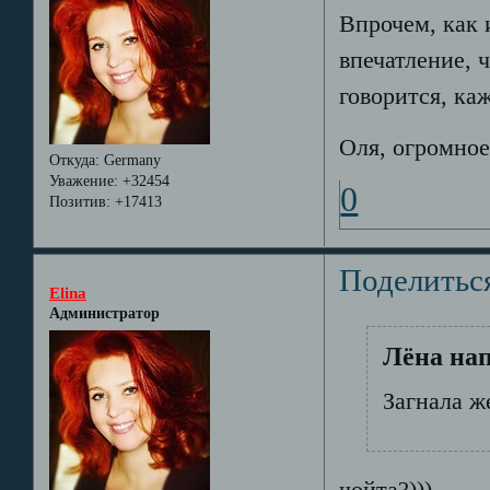
Впрочем, как 
впечатление, ч
говорится, каж
Оля, огромное
Откуда:
Germany
Уважение:
+32454
0
Позитив:
+17413
Поделитьс
Elina
Администратор
Лёна нап
Загнала ж