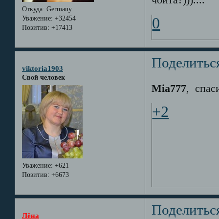
чойта?)))....
Откуда:
Germany
Уважение:
+32454
0
Позитив:
+17413
Поделитьс
viktoria1903
Свой человек
Mia777
, спас
+2
Уважение:
+621
Позитив:
+6673
Поделитьс
Лёна