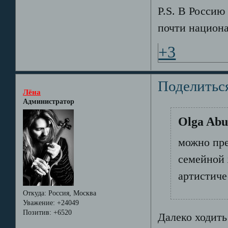
P.S. В Россию 
почти национ
+3
Поделитьс
Лёна
Администратор
Olga Abu
можно пре
семейной 
артистиче
Откуда:
Россия, Москва
Уважение:
+24049
Позитив:
+6520
Далеко ходить