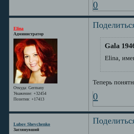
0
Поделитьс
Elina
Администратор
Gala 194
Elina, им
Теперь понятн
Откуда:
Germany
Уважение:
+32454
0
Позитив:
+17413
Поделитьс
Lubov Shevchenko
Заглянувший