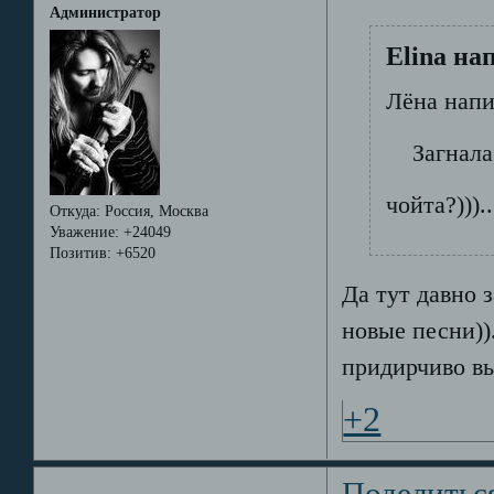
Администратор
Elina на
Лёна напи
Загнала 
чойта?)))..
Откуда:
Россия, Москва
Уважение:
+24049
Позитив:
+6520
Да тут давно 
новые песни))
придирчиво вы
+2
Поделитьс