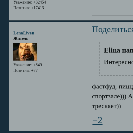
Уважение:
+32454
Позитив:
+17413
Поделитьс
LenaLiven
Житель
Elina на
Интересно
Уважение:
+849
Позитив:
+77
фастфуд, пицц
спортзале))) 
трескает))
+2