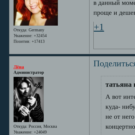
в данный моме
проще и дешев
+1
Откуда:
Germany
Уважение:
+32454
Позитив:
+17413
Поделитьс
Лёна
Администратор
татьяна 
А вот инт
куда- ниб
не от нег
концертно
Откуда:
Россия, Москва
Уважение:
+24049