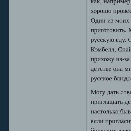
как, например
хорошо провес
Один из моих 
приготовить. 
русскую еду. 
Кэмбелл, Спа
прихожу из-за
детстве она м
русское блюдо
Могу дать сов
приглашать д
настолько бы
если пригласи
йоркских деву