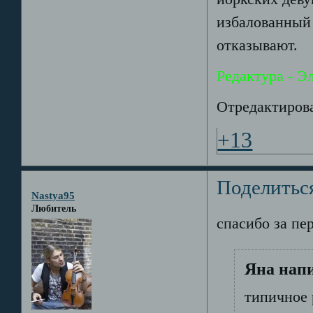
избалованный 
отказывают.
Редактура - Э
Отредактирова
+13
Поделитьс
Nastya95
Любитель
спасибо за пер
Яна напи
типичное 