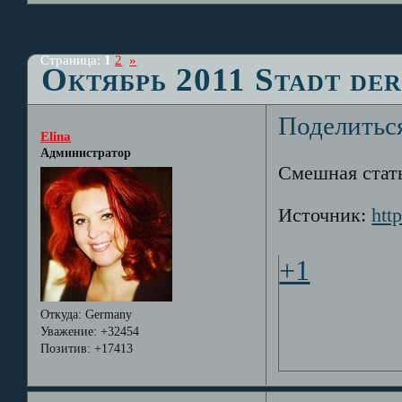
Страница:
1
2
»
Октябрь 2011 Stadt de
Поделитьс
Elina
Администратор
Смешная статья
Источник:
htt
+1
Откуда:
Germany
Уважение:
+32454
Позитив:
+17413