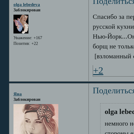
Поделитьс
olga lebedeva
Заблокирован
Спасибо за пе
русской кухни
Нью-Йорк...Он
Уважение:
+167
Позитив:
+22
борщ не тольк
[взломанный 
+2
Поделитьс
Яна
Заблокирован
olga lebe
немного не
стороны е