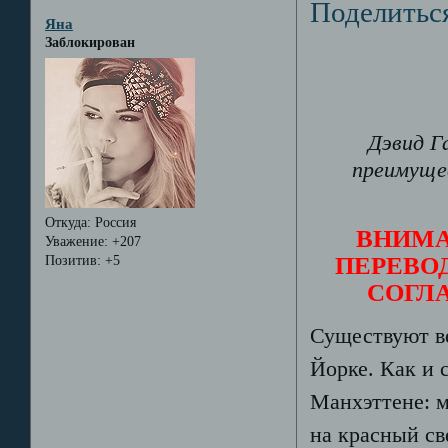
Поделитьс
Яна
Заблокирован
Дэвид Г
преимущес
Откуда:
Россия
ВНИМА
Уважение:
+207
ПЕРЕВОД
Позитив:
+5
СОГЛ
Существуют в
Йорке. Как и 
Манхэттене: 
на красный св