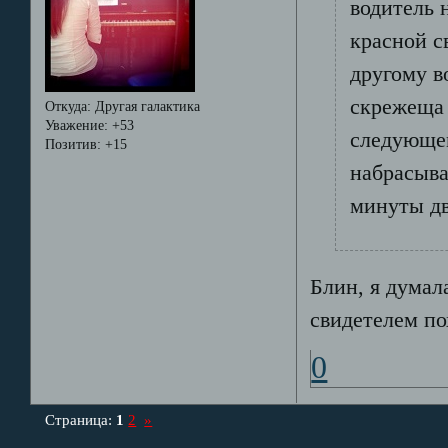
водитель 
красной с
другому в
скрежеща 
Откуда:
Другая галактика
Уважение:
+53
следующем
Позитив:
+15
набрасыва
минуты дв
Блин, я думала
свидетелем по
0
Страница:
1
2
»