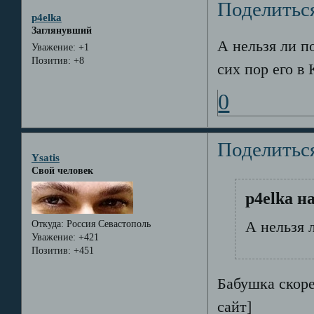
Поделитьс
p4elka
Заглянувший
А нельзя ли п
Уважение:
+1
Позитив:
+8
сих пор его в 
0
Поделитьс
Ysatis
Свой человек
p4elka н
Откуда:
Россия Севастополь
А нельзя 
Уважение:
+421
Позитив:
+451
Бабушка скоре
сайт]