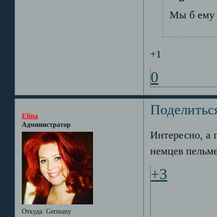
Мы б ему 
+1
0
Поделитьс
Elina
Администратор
Интересно, а п
немцев пельме
+3
Откуда:
Germany