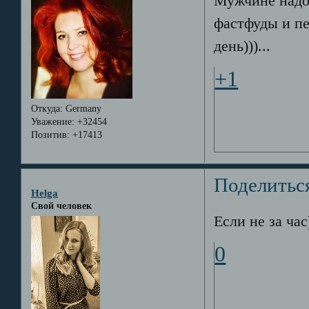
Мужчине надо 
фастфуды и пе
день)))...
+1
Откуда:
Germany
Уважение:
+32454
Позитив:
+17413
Поделитьс
Helga
Свой человек
Если не за час
0