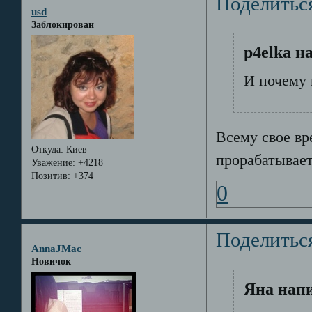
Поделитьс
usd
Заблокирован
p4elka н
И почему 
Всему свое вре
Откуда:
Киев
прорабатывает
Уважение:
+4218
Позитив:
+374
0
Поделитьс
AnnaJMac
Новичок
Яна напи