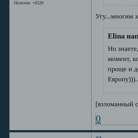
Позитив:
+6520
Угу...многим х
Elina на
Но знаете
момент, к
проще и д
Европу))).
[взломанный 
0