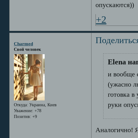
опускаются))
+2
Поделитьс
Charmed
Свой человек
Elena на
и вообще 
(ужасно л
готовка в 
руки опус
Откуда:
Украина, Киев
Уважение:
+78
Позитив:
+9
Аналогично! Я