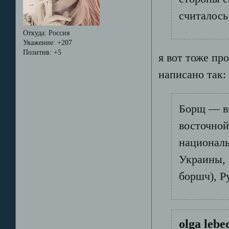
считалось 
Откуда:
Россия
Уважение:
+207
Позитив:
+5
я вот тоже пр
написано так:
Борщ — ви
восточной
националь
Украины, 
боршч), Р
olga lebe