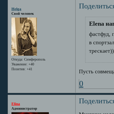
Поделитьс
Helga
Свой человек
Elena на
фастфуд, 
в спортза
трескает))
Откуда:
Симферополь
Уважение:
+40
Позитив:
+41
Пусть совмещае
0
Поделитьс
Elina
Администратор