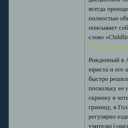
всегда проход
полностью объ
описывает соб
слово «Childli
использующих
Рожденный в А
юриста и его 
быстро решил
поскольку ее 
скрипку в чет
границу, в Го
регулярно езд
учителю («шес