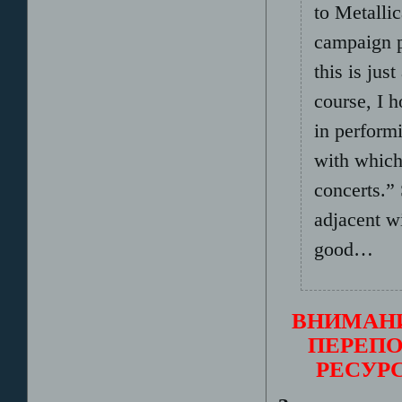
to Metalli
campaign p
this is jus
course, I h
in performi
with which
concerts.”
adjacent wi
good…
ВНИМАНИ
ПЕРЕПО
РЕСУР