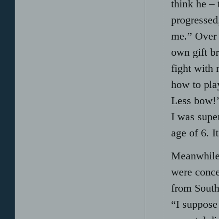
think he – 
progressed
me.” Over 
own gift br
fight with
how to pla
Less bow!’
I was supe
age of 6. I
Meanwhile, 
were conce
from South
“I suppose 