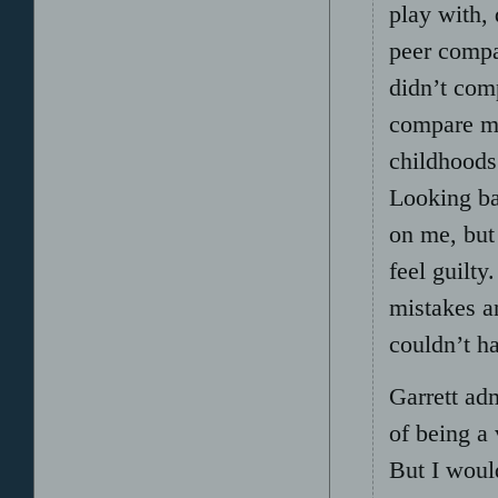
play with,
peer compa
didn’t com
compare my
childhoods 
Looking ba
on me, but
feel guilt
mistakes an
couldn’t h
Garrett adm
of being a 
But I woul