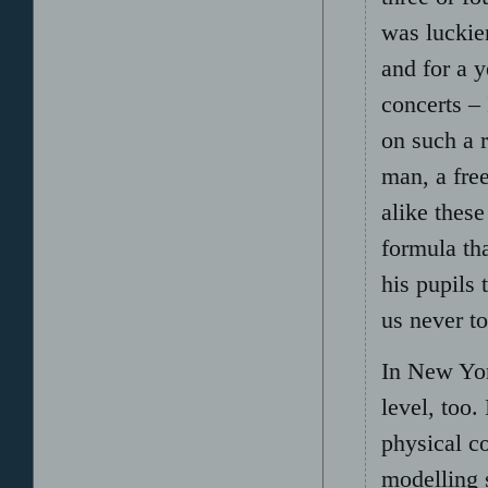
was luckier
and for a y
concerts –
on such a 
man, a free
alike thes
formula th
his pupils
us never t
In New Yor
level, too.
physical c
modelling 