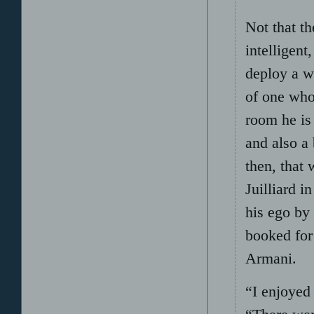
Not that th
intelligen
deploy a w
of one who
room he is 
and also a 
then, that 
Juilliard 
his ego by
booked for
Armani.
“I enjoyed 