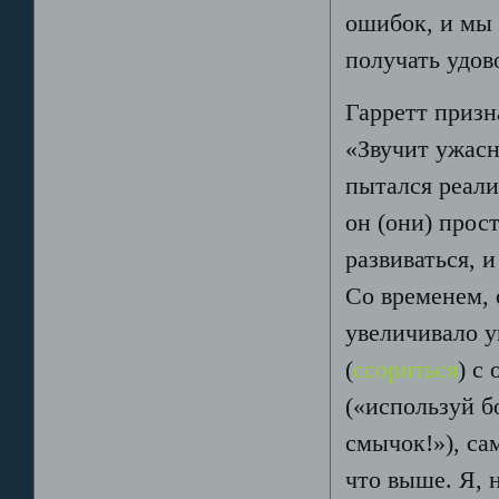
ошибок, и мы
получать удов
Гарретт призн
«Звучит ужасн
пытался реали
он (они) прос
развиваться, 
Со временем, 
увеличивало у
(
ссориться
) с
(«используй б
смычок!»), са
что выше. Я, 