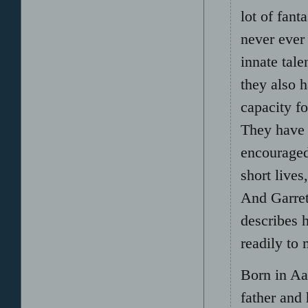
lot of fant
never ever
innate tale
they also 
capacity f
They have 
encouraged
short lives
And Garret
describes 
readily to 
Born in Aa
father and