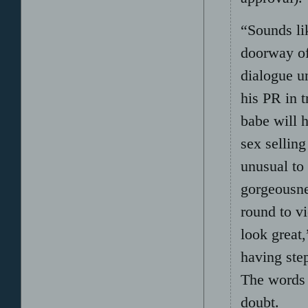
“Sounds lik
doorway of
dialogue un
his PR in t
babe will 
sex selling
unusual to 
gorgeousne
round to v
look great,
having ste
The words 
doubt.