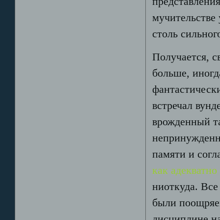
представления
мучительстве 
столь сильног
Получается, с
больше, иногд
фантастически
встречал вунд
врожденный та
непринужденн
памяти и согл
как адекватно 
ниоткуда. Все
были поощряе
дисциплине на