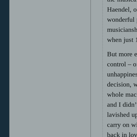
Haendel, on
wonderful 
musicians
when just 
But more e
control – o
unhappiness
decision, 
whole mach
and I didn’
lavished up
carry on w
back in lov