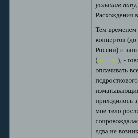
услышав папу,
Расхождения 
Тем временем 
концертов (до
России) и зап
(
честно
), - г
оплачивать вс
подросткового
изматывающи
приходилось з
мое тело росл
сопровождалас
едва не возни