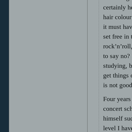
certainly h
hair colour
it must ha
set free in
rock’n’roll
to say no? 
studying, 
get things 
is not good
Four years
concert sch
himself su
level I ha