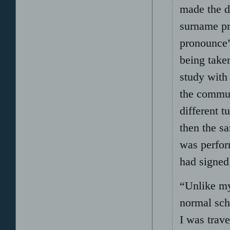
made the d
surname pr
pronounce”
being take
study with 
the commut
different 
then the s
was perfor
had signe
“Unlike my 
normal sch
I was trav