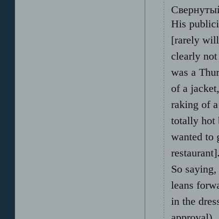
Свернутый
His public
[rarely wi
clearly not
was a Thur
of a jacket
raking of a
totally ho
wanted to 
restaurant
So saying, 
leans forwa
in the dres
approval).