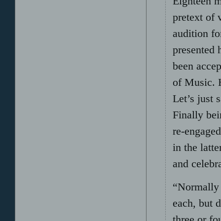
Eighteen mo
pretext of 
audition f
presented 
been accept
of Music. 
Let’s just 
Finally bei
re-engaged
in the latt
and celebr
“Normally 
each, but d
three or f