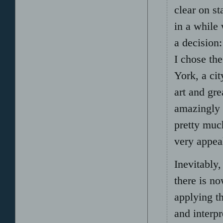
clear on st
in a while
a decision:
I chose th
York, a cit
art and gre
amazingly 
pretty muc
very appea
Inevitably,
there is n
applying t
and interpr