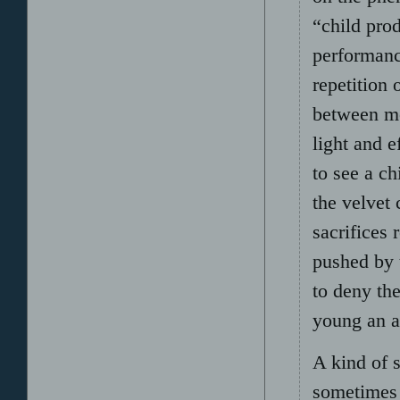
“child pro
performanc
repetition 
between mo
light and e
to see a c
the velvet 
sacrifices 
pushed by t
to deny th
young an a
A kind of 
sometimes 