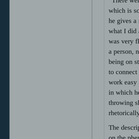
“There wer
which is s
he gives a
what I did 
was very fl
a person, n
being on s
to connect 
work easy 
in which h
throwing s
rhetoricall
The descri
on the phe