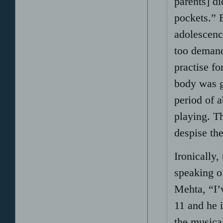
parents] di
pockets.” B
adolescenc
too demand
practise f
body was g
period of 
playing. T
despise the
Ironically
speaking o
Mehta, “I’
11 and he 
the musical