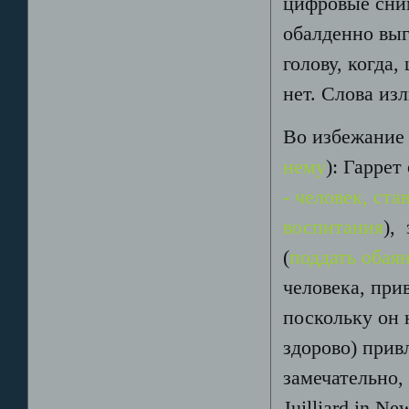
цифровые сним
обалденно выг
голову, когда,
нет. Слова из
Во избежание
нему
): Гаррет
- человек, ст
воспитания
),
(
поддать обая
человека, при
поскольку он 
здорово) при
замечательно,
Juilliard in 