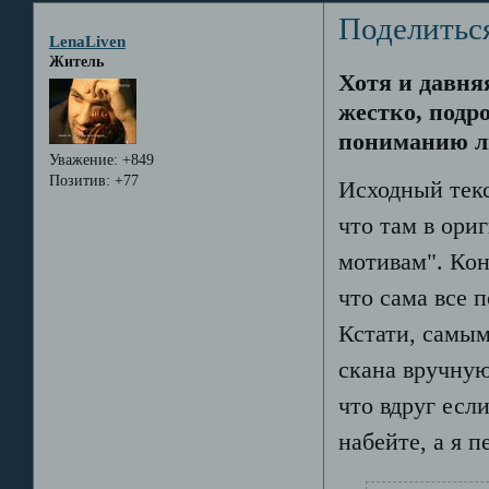
Поделитьс
LenaLiven
Житель
Хотя и давняя
жестко, подр
пониманию л
Уважение:
+849
Позитив:
+77
Исходный текс
что там в ори
мотивам". Кон
что сама все 
Кстати, самым
скана вручную
что вдруг если
набейте, а я п