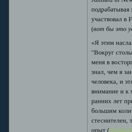
подрабатывая 
участвовал в F
(
вот бы это у
«Я этим насла
"Вокруг столь
меня в востор
знал, чем я з
человека, и э
внимание и к 
ранних лет пр
большим коли
стеснителен, 
опыт (
отголос