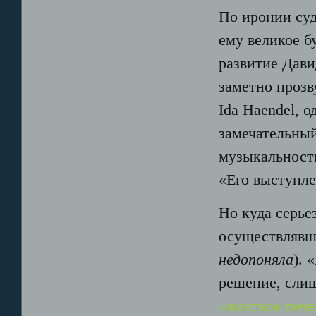
По иронии су
ему великое б
развитие Давид
заметно прозв
Ida Haendel, о
замечательный
музыкальность
«Его выступл
Но куда серье
осуществлявши
недопоняла
). 
решение, слиш
«жесткое пече