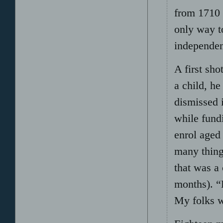
from 1710 
only way t
independe
A first sho
a child, h
dismissed i
while fund
enrol aged
many thing
that was a 
months). “
My folks we