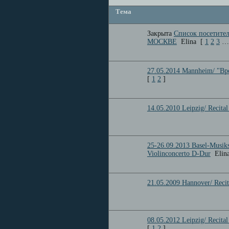
Тема
Закрыта
Список посетител
МОСКВЕ
Elina
[
1
2
3
…
27.05.2014 Mannheim/ "Вр
[
1
2
]
14.05.2010 Leipzig/ Recital
25-26.09.2013 Basel-Musiks
Violinconcerto D-Dur
Elin
21.05.2009 Hannover/ Reci
08.05.2012 Leipzig/ Recita
[
1
2
]