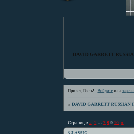
DAVID GARRETT RUSSI
Привет, Гость!
Войдите
или
зареги
»
DAVID GARRETT RUSSIAN
Страница:
«
1
…
7
8
9
10
»
Classic