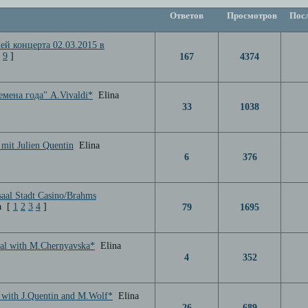
Ответов
Просмотров
Посл
ей концерта 02.03.2015 в
9
]
167
4374
емена года" A.Vivaldi*
Elina
33
1038
 mit Julien Quentin
Elina
6
376
aal Stadt Casino/Brahms
a
[
1
2
3
4
]
79
1695
tal with M.Chernyavska*
Elina
4
352
l with J.Quentin and M.Wolf*
Elina
26
689