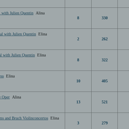
 with Julien Quentin
Alina
8
330
al with Julien Quentin
Elina
2
262
al with Julien Quentin
Elina
8
322
ess
Elina
10
405
e Oper
Alina
13
521
ms and Bruch Violinconcertos
Elina
3
279