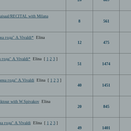
laisaal/RECITAL with Milana
8
561
на года" A.Vivaldi*
Elina
12
475
 года" A.Vivaldi*
Elina
[
1
2
3
]
51
1474
мена года" A.Vivaldi
Elina
[
1
2
3
]
40
1451
iktour with W.Spivakov
Elina
20
845
а года" А.Vivaldi
Elina
[
1
2
3
]
49
1401