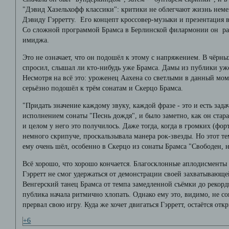
"Дэвид Хазельхофф классики": критики не облегчают жизнь нем
Дэвиду Гэрретту. Его концепт кроссовер-музыки и презентация в
Со сложной программой Брамса в Берлинской филармонии он ра
имиджа.
Это не означает, что он подошёл к этому с напряжением. В чёрных
спросил, слышал ли кто-нибудь уже Брамса. Дамы из публики уж
Несмотря на всё это: уроженец Аахена со светлыми в данный мо
серьёзно подошёл к трём сонатам и Скерцо Брамса.
"Придать значение каждому звуку, каждой фразе - это и есть зада
исполнением сонаты "Песнь дождя", и было заметно, как он стар
и целом у него это получилось. Даже тогда, когда в громких (фор
немного скрипуче, проскальзывала манера рок-звезды. Но этот т
ему очень шёл, особенно в Скерцо из сонаты Брамса "Свободен, 
Всё хорошо, что хорошо кончается. Благосклонные аплодисменты 
Гэрретт не смог удержаться от демонстрации своей захватывающе
Венгерский танец Брамса от темпа замедленной съёмки до рекордн
публика начала ритмично хлопать. Однако ему это, видимо, не с
прервал свою игру. Куда же хочет двигаться Гэрретт, остаётся от
+6