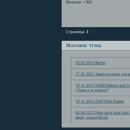
Позитив:
+303
Страница:
1
Похожие темы
30.03.2015 Berlin
17.05.2015 Тяжёлая пища для 
19.11.2015 WDR/Daheim und U
(Дома и в дороге)*
19.11.2015 ZDF/Volle Kanne
05.04.2015 Habt mich bitte lieb
меня, пожалуйста!