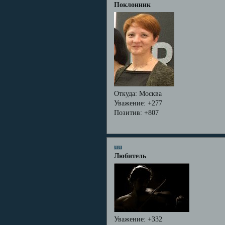
Поклонник
Откуда:
Москва
Уважение:
+277
Позитив:
+807
uu
Любитель
Уважение:
+332