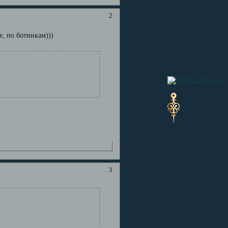
2
е, по ботинкам)))
3