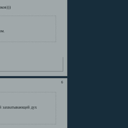
ков)))
ом.
6
ей захватывающей дух