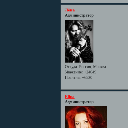
Лёна
Администратор
Откуда:
Россия, Москва
Уважение:
+24049
Позитив:
+6520
Elina
Администратор