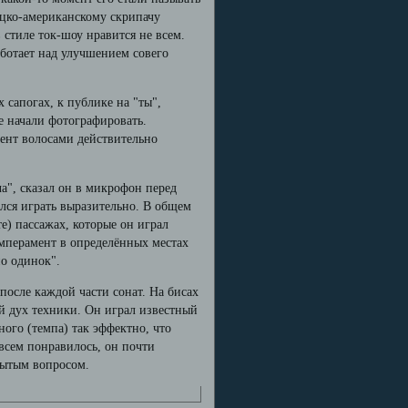
ецко-американскому скрипачу
 стиле ток-шоу нравится не всем.
ботает над улучшением совего
 сапогах, к публике на "ты",
е начали фотографировать.
мент волосами действительно
ча", сказал он в микрофон перед
ался играть выразительно. В общем
те) пассажах, которые он играл
емперамент в определённых местах
но одинок".
после каждой части сонат. На бисах
й дух техники. Он играл известный
ого (темпа) так эффектно, что
овсем понравилось, он почти
крытым вопросом.