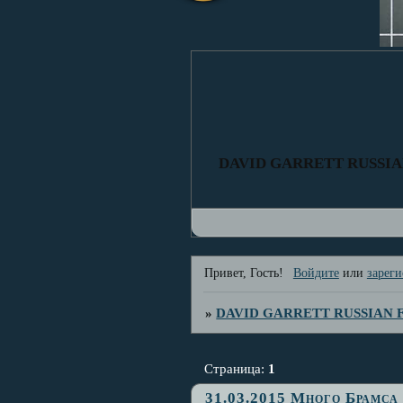
DAVID GARRETT RUSSI
Привет, Гость!
Войдите
или
зареги
»
DAVID GARRETT RUSSIAN
Страница:
1
31.03.2015 Много Брамса