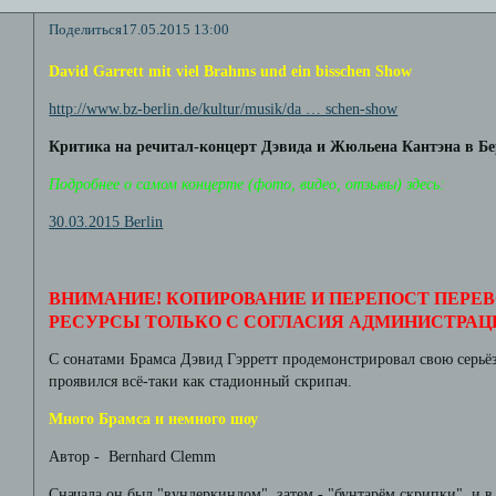
Поделиться
17.05.2015 13:00
David Garrett mit viel Brahms und ein bisschen Show
http://www.bz-berlin.de/kultur/musik/da … schen-show
Критика на речитал-концерт Дэвида и Жюльена Кантэна в Бер
Подробнее о самом концерте (фото, видео, отзывы) здесь:
30.03.2015 Berlin
ВНИМАНИЕ! КОПИРОВАНИЕ И ПЕРЕПОСТ ПЕРЕВ
РЕСУРСЫ ТОЛЬКО С СОГЛАСИЯ АДМИНИСТРАЦ
С сонатами Брамса Дэвид Гэрретт продемонстрировал свою серьёз
проявился всё-таки как стадионный скрипач.
Много Брамса и немного шоу
Автор - Bernhard Clemm
Сначала он был "вундеркиндом", затем - "бунтарём скрипки", и в