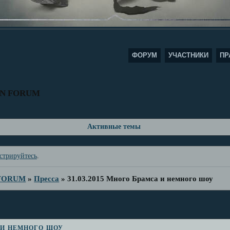
ФОРУМ
УЧАСТНИКИ
ПР
AN FORUM
Активные темы
стрируйтесь
.
 FORUM
»
Пресса
»
31.03.2015 Много Брамса и немного шоу
 и немного шоу