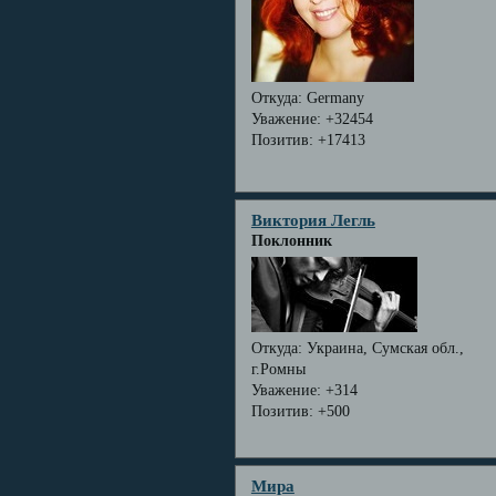
Откуда:
Germany
Уважение:
+32454
Позитив:
+17413
Виктория Легль
Поклонник
Откуда:
Украина, Сумская обл.,
г.Ромны
Уважение:
+314
Позитив:
+500
Мира