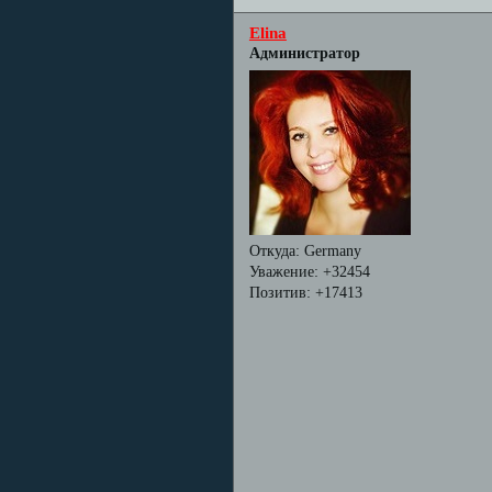
Elina
Администратор
Откуда:
Germany
Уважение:
+32454
Позитив:
+17413