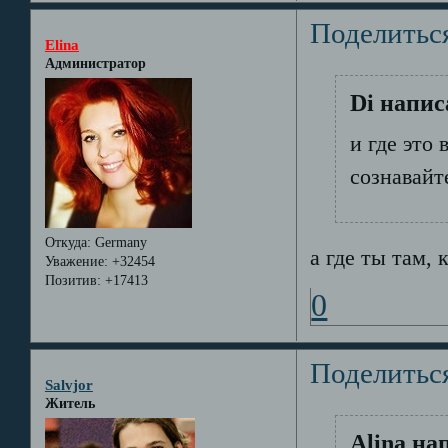
Поделитьс
Elina
Администратор
Di напис
и где это
сознавайтес
Откуда:
Germany
а где ты там, к
Уважение:
+32454
Позитив:
+17413
0
Поделитьс
Salvjor
Житель
Alina на