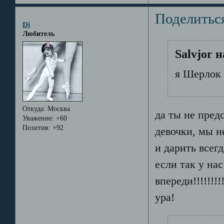
Поделитьс
Di
Любитель
Salvjor 
я Шерлок 
Откуда:
Москва
да ты не пред
Уважение:
+60
Позитив:
+92
девочки, мы н
и дарить всегд
если так у на
впереди!!!!!!!!!
ура!