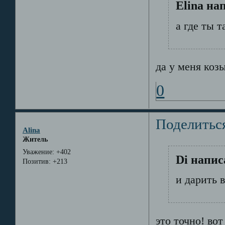
Elina на
а где ты та
да у меня ко
0
Поделитьс
Alina
Житель
Уважение:
+402
Di напис
Позитив:
+213
и дарить в
это точно! вот