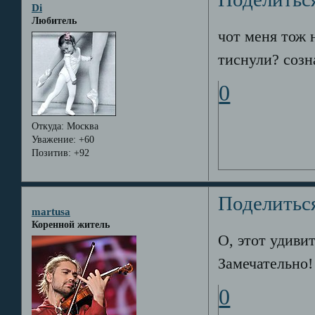
Di
Любитель
чот меня тож 
тиснули? созна
0
Откуда:
Москва
Уважение:
+60
Позитив:
+92
Поделитьс
martusa
Коренной житель
О, этот удиви
Замечательно!
0