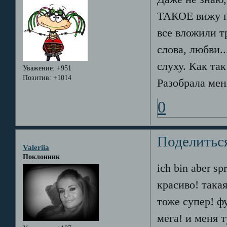
ТАКОЕ вижу п
все вложили т
слова, любви..
слуху. Как та
Уважение:
+951
Позитив:
+1014
Разобрала мен
0
Поделитьс
Valeriia
Поклонник
ich bin aber s
красиво! така
тоже супер! ф
мега! и меня 