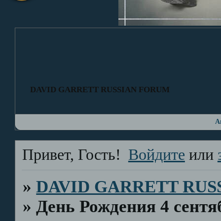
DAVID GARRETT RUSSIAN FORUM
А
Привет, Гость!
Войдите
или
»
DAVID GARRETT RUS
»
День Рождения 4 сентя