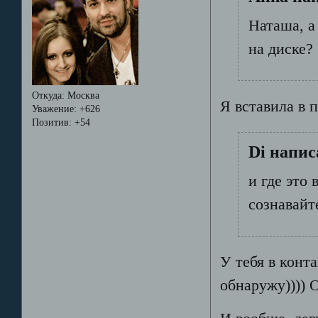
Наташа, а
на диске?
Откуда:
Москва
Я вставила в п
Уважение:
+626
Позитив:
+54
Di напис
и где это
сознавайтес
У тебя в конт
обнаружу)))) О