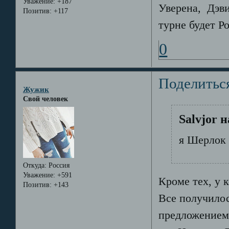
Уважение:
+187
Уверена, Дэви
Позитив:
+117
турне будет Ро
0
Поделитьс
Жужик
Свой человек
Salvjor 
я Шерлок 
Откуда:
Россия
Уважение:
+591
Кроме тех, у 
Позитив:
+143
Все получилос
предложением 