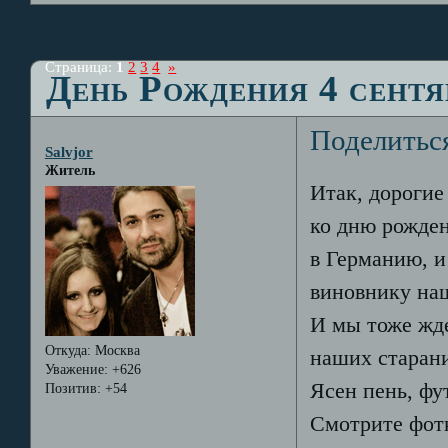
Страница:
1
2
3
4
»
День Рождения 4 сентя
Поделитьс
Salvjor
Житель
Итак, дорогие
ко дню рожден
в Германию, и
виновнику наш
И мы тоже жде
Откуда:
Москва
наших старани
Уважение:
+626
Ясен пень, фу
Позитив:
+54
Смотрите фотк