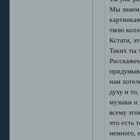
Мы знаем,
картинкам
твою кол
Кстати, э
Таких ты 
Расскажем
придумыва
нам хотел
духу и то
музыки и 
всему это
что есть 
немного, 