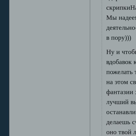
скрипкиНа
Мы надеем
деятельно
в пору)))
Ну и чтоб
вдобавок 
пожелать т
на этом с
фантазии 
лучший вы
останавли
делаешь с
оно твой 