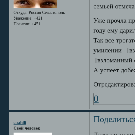
семьей отмеча
Откуда:
Россия Севастополь
Уважение:
+421
Уже прочла пр
Позитив:
+451
году ему дари
Так все трогат
умилении
[вз
[взломанный 
А успеет добе
Отредактирова
0
Поделитьс
suahili
Свой человек
Даже не знаю,