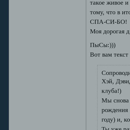
такое живое и
тому, что в ит
СПА-СИ-БО!
Моя дорогая дэ
ПыСы:)))
Вот вам текст
Сопроводи
Хэй, Дэви
клуба!)
Мы снова 
рождения 
году) и, к
Ты уже ра