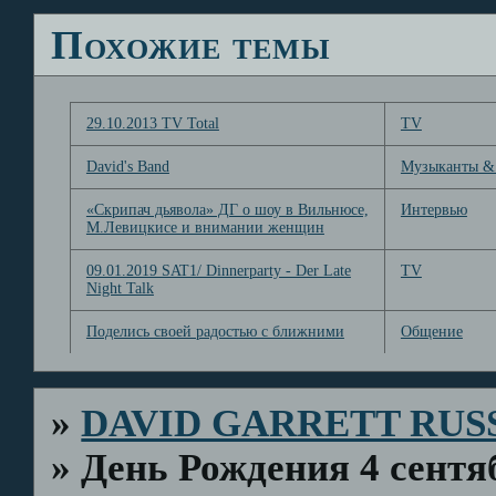
Похожие темы
29.10.2013 TV Total
TV
David's Band
Музыканты &
«Скрипач дьявола» ДГ о шоу в Вильнюсе,
Интервью
М.Левицкисе и внимании женщин
09.01.2019 SAT1/ Dinnerparty - Der Late
TV
Night Talk
Поделись своей радостью с ближними
Общение
»
DAVID GARRETT RUS
»
День Рождения 4 сентя