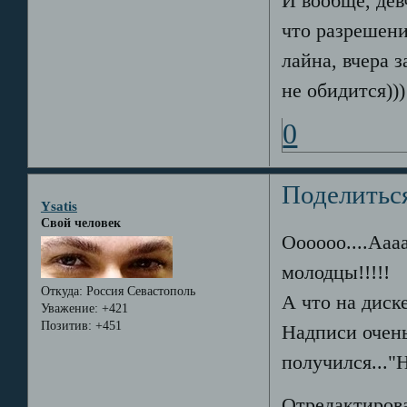
И вообще, дев
что разрешени
лайна, вчера 
не обидится)))
0
Поделитьс
Ysatis
Свой человек
Оооооо....Аааа
молодцы!!!!!
Откуда:
Россия Севастополь
А что на диск
Уважение:
+421
Позитив:
+451
Надписи очень
получился..."
Отредактирова