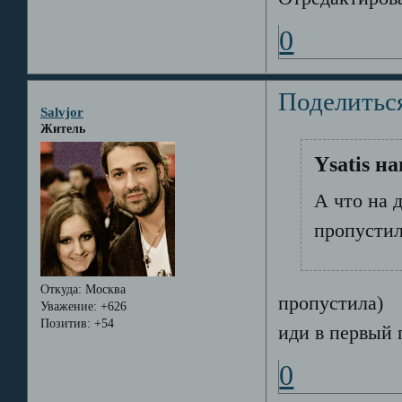
0
Поделитьс
Salvjor
Житель
Ysatis на
А что на д
пропусти
Откуда:
Москва
пропустила)
Уважение:
+626
Позитив:
+54
иди в первый 
0