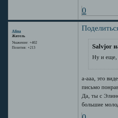
0
Поделитьс
Alina
Житель
Уважение:
+402
Salvjor 
Позитив:
+213
Ну и еще, 
а-ааа, это виде
письмо понра
Да, ты с Элин
большие моло
0