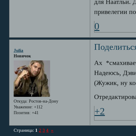
для Наатльи. Д
привелегии п
0
Поделитьс
Julia
Новичок
Ах *смахивае
Надеюсь, Дэви
(Жужик, ну ко
Отредактирован
Откуда:
Ростов-на-Дону
Уважение:
+112
+2
Позитив:
+41
Страница:
1
2
3
4
»