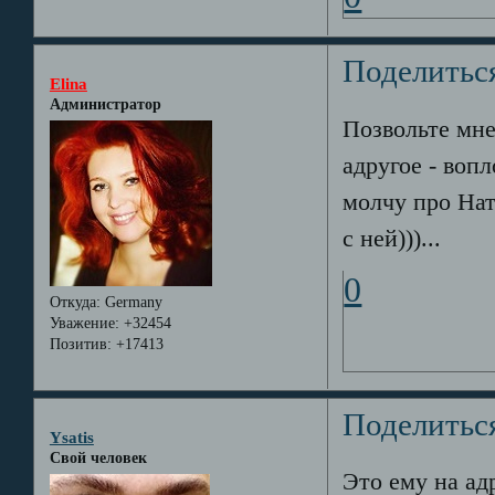
Поделитьс
Elina
Администратор
Позвольте мне
адругое - вопл
молчу про Нат
с ней)))...
0
Откуда:
Germany
Уважение:
+32454
Позитив:
+17413
Поделитьс
Ysatis
Свой человек
Это ему на ад