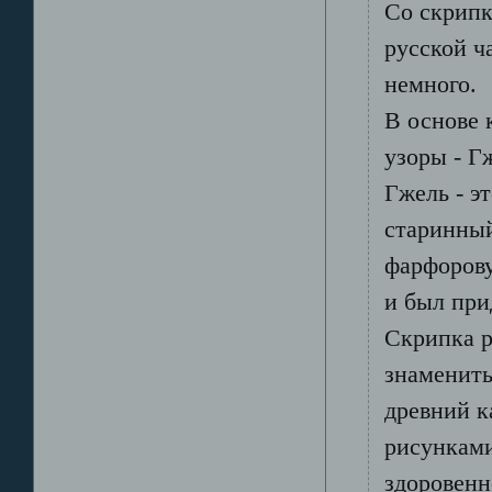
Со скрипк
русской ч
немного.
В основе 
узоры - Г
Гжель - эт
старинный
фарфорову
и был при
Скрипка р
знамениты
древний к
рисунками
здоровенн