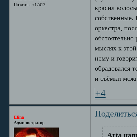
Позитив:
+17413
красил волосы
собственные. 
оркестра, пос
обстоятельно 
мыслях к этой
нему и говорит
обрадовался т
и съёмки можн
+4
Поделитьс
Elina
Администратор
Arta нап