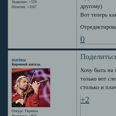
Уважение:
+559
другому)
Позитив:
+3167
Вот теперь ка
Отредактирова
0
Поделитьс
martusa
Коренной житель
Хочу быть на 
только вот сле
столько и плач
+2
Откуда:
Украина
Уважение:
+833