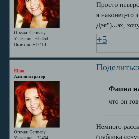
Просто неверо
я наконец-то 
Дэя")...эх, хоч
Откуда:
Germany
+5
Уважение:
+32454
Позитив:
+17413
Поделитьс
Elina
Администратор
Фаина на
что он го
Немного расск
Откуда:
Germany
(публика сочув
Уважение:
+32454