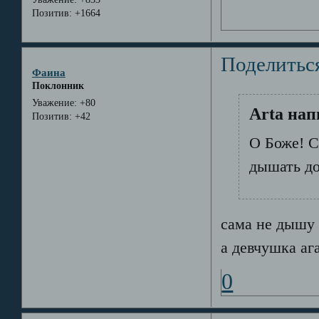
Позитив:
+1664
Поделитьс
Фаина
Поклонник
Уважение:
+80
Arta нап
Позитив:
+42
О Боже! С
дышать д
сама не дышу 
а девчушка ага
0