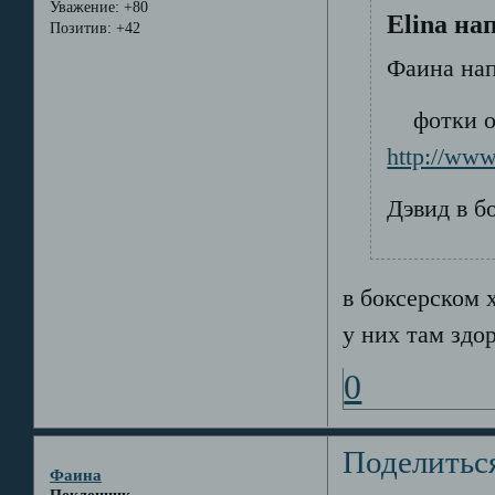
Уважение:
+80
Elina на
Позитив:
+42
Фаина нап
фотки от
http://www
Дэвид в бо
в боксерском х
у них там здо
0
Поделитьс
Фаина