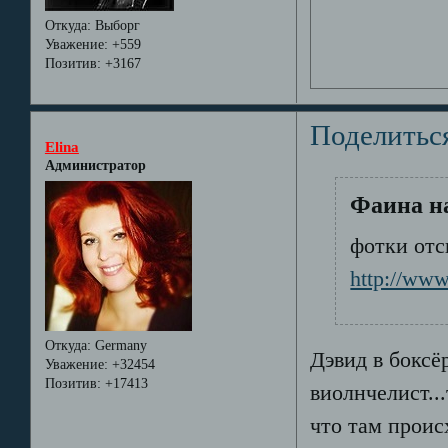
Откуда:
Выборг
Уважение:
+559
Позитив:
+3167
Поделитьс
Elina
Администратор
Фаина на
фотки отс
http://www
Откуда:
Germany
Дэвид в боксё
Уважение:
+32454
Позитив:
+17413
виолнчелист..
что там происх