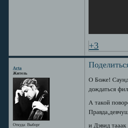
+3
Поделитьс
Arta
Житель
О Боже! Саунд
дождаться фи
А такой повор
Правда,девчуш
и Дэвид тааак 
Откуда:
Выборг