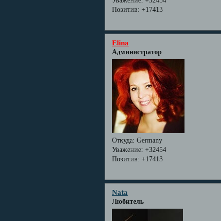
Уважение:
+32454
Позитив:
+17413
Elina
Администратор
Откуда:
Germany
Уважение:
+32454
Позитив:
+17413
Nata
Любитель