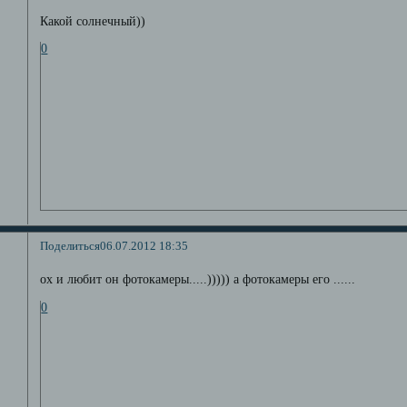
Какой солнечный))
0
Поделиться
06.07.2012 18:35
ох и любит он фотокамеры.....))))) а фотокамеры его ......
0