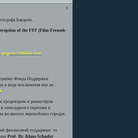
1
тографа Баварии...
reception of the FFF (Film-Fernseh-
e-geige-tz-2380404.html
а приёме Фонда Поддержки
 раз в виде исключения ему не
l
им продюсером и режиссёром
 в ленегдарного скрипача и
ма во многих европейских городах.
жной финансовой поддержки, то
ение
Prof. Dr. Klaus Schaefer