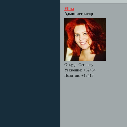
Elina
Администратор
Откуда:
Germany
Уважение:
+32454
Позитив:
+17413