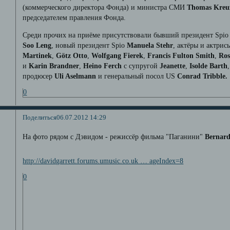
(коммерческого директора Фонда) и министра СМИ
Thomas Kreu
председателем правления Фонда.
Среди прочих на приёме присутствовали бывший президент Spi
Soo Leng
, новый президент Spio
Manuela Stehr
, актёры и актри
Martinek
,
Götz Otto
,
Wolfgang Fierek
, ­
Francis ­Fulton Smith
,
Ros
и
Karin Brandner
,
Heino Ferch
с супругой
Jeanette
,
Isolde Barth
продюсер
Uli Aselmann
и генеральный посол US
Conrad Tribble.
0
Поделиться
06.07.2012 14:29
На фото рядом с Дэвидом - режиссёр фильма "Паганини"
Bernard
http://davidgarrett.forums.umusic.co.uk … ageIndex=8
0