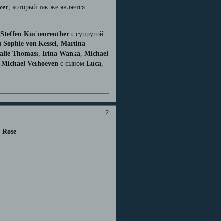
zer
, который так же является
o
­Steffen ­Kuchenreuther
с супругой
сы
Sophie von Kessel
,
Martina
alie Thomass
,
Irina Wanka
,
Michael
,
Michael Verhoeven
с сыном
Luca
,
2
 Rose