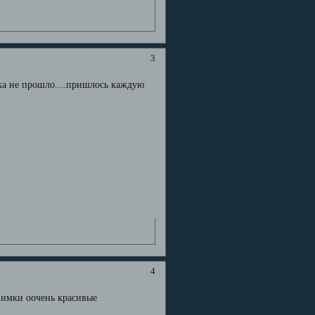
3
ка не прошло....пришлось каждую
4
снимки оочень красивые