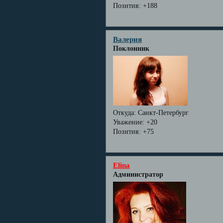
Позитив:
+188
Валерия
Поклонник
Откуда:
Санкт-Петербург
Уважение:
+20
Позитив:
+75
Elina
Администратор