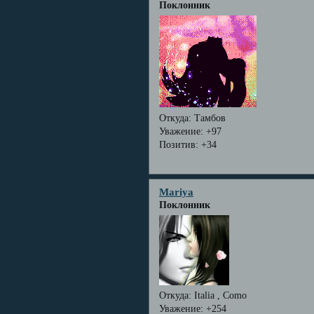
Поклонник
Откуда:
Тамбов
Уважение:
+97
Позитив:
+34
Mariya
Поклонник
Откуда:
Italia , Como
Уважение:
+254