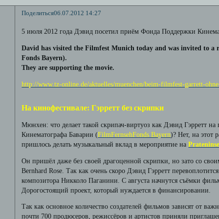
Поделиться
06.07.2012 14:27
5 июля 2012 года Дэвид посетил приём Фонда Поддержки Кинема
David has visited the Filmfest Munich today and was invited to a 
Fonds Bayern).
They are supporting the movie.
http://www.tz-online.de/aktuelles/muenchen/beim-filmfest-garrett-ohn
На кинофестивале: Гэрретт без скрипки
Мюнхен: что делает такой скрипач-виртуоз как Дэвид Гэрретт н
Кинематографа Баварии (
FilmFernsehFonds Bayern
)? Нет, на этот
пришлось делать музыкальный вклад в мероприятие на
Prateninse
Он пришёл даже без своей драгоценной скрипки, но зато со сво
Bernhard Rose. Так как очень скоро Дэвид Гэрретт перевоплотится
композитора Никколо Паганини. С августа начнутся съёмки филь
Дорогостоящий проект, который нуждается в финансировании.
Так как основное количество создателей фильмов зависят от ва
почти 700 продюсеров, режиссёров и артистов приняли приглаш