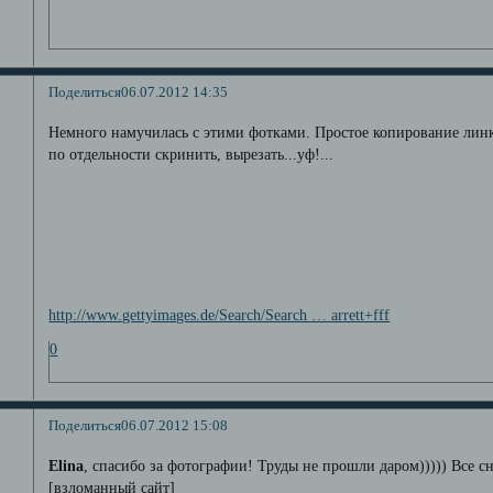
Поделиться
06.07.2012 14:35
Немного намучилась с этими фотками. Простое копирование лин
по отдельности скринить, вырезать...уф!...
http://www.gettyimages.de/Search/Search … arrett+fff
0
Поделиться
06.07.2012 15:08
Elina
, спасибо за фотографии! Труды не прошли даром))))) Все 
[взломанный сайт]