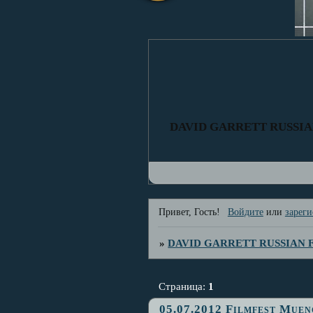
DAVID GARRETT RUSSI
Привет, Гость!
Войдите
или
зареги
»
DAVID GARRETT RUSSIAN
Страница:
1
05.07.2012 Filmfest Mue