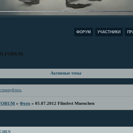
ФОРУМ
УЧАСТНИКИ
ПР
AN FORUM
Активные темы
стрируйтесь
.
 FORUM
»
Фото
»
05.07.2012 Filmfest Muenchen
nchen