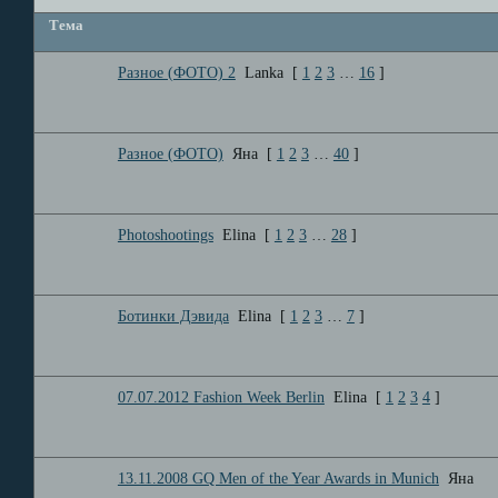
Тема
Разное (ФОТО) 2
Lanka
[
1
2
3
…
16
]
Разное (ФОТО)
Яна
[
1
2
3
…
40
]
Photoshootings
Elina
[
1
2
3
…
28
]
Ботинки Дэвида
Elina
[
1
2
3
…
7
]
07.07.2012 Fashion Week Berlin
Elina
[
1
2
3
4
]
13.11.2008 GQ Men of the Year Awards in Munich
Яна