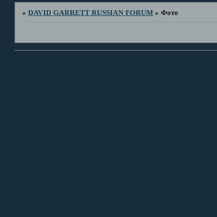
»
DAVID GARRETT RUSSIAN FORUM
»
Фото