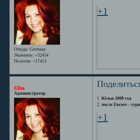
+1
Откуда:
Germany
Уважение:
+32454
Позитив:
+17413
Поделитьс
Elina
Администратор
1.
Кёльн 2008 год
2.
после Encore - турн
+1