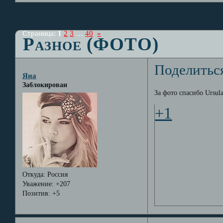
Страница:
1
2
3
…
40
»
Разное (ФОТО)
Поделитьс
Яна
Заблокирован
За фото спасибо Ursul
+1
Откуда:
Россия
Уважение:
+207
Позитив:
+5