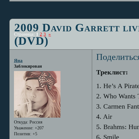
2009 David Garrett liv
Страница:
1
2
3
»
(DVD)
Поделитьс
Яна
Заблокирован
Треклист:
1. He’s A Pirat
2. Who Wants T
3. Carmen Fant
4. Air
Откуда:
Россия
5. Brahms: Hu
Уважение:
+207
Позитив:
+5
6. Smile