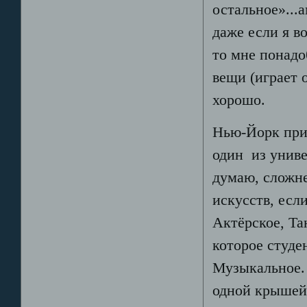
остальное»...а
даже если я в
то мне понадо
вещи (играет 
хорошо.
Нью-Йорк прив
один из униве
думаю, сложне
искусств, есл
Актёрское, Та
которое студен
Музыкальное.
одной крышей.