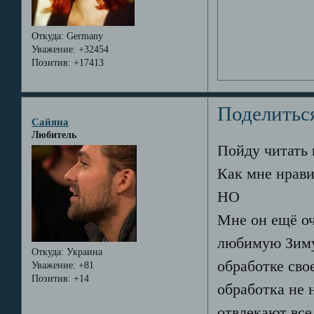
Откуда:
Germany
Уважение:
+32454
Позитив:
+17413
Поделитьс
Сайяна
Любитель
Пойду читать 
Как мне нрави
НО
Мне он ещё оч
любимую Зиму 
Откуда:
Украина
обработке свое
Уважение:
+81
Позитив:
+14
обработка не 
отвлекают все