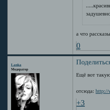
.....краси
задушевно 
а что рассказ
0
Поделитьс
Lanka
Модератор
Ещё вот такую
отсюда:
http:/
+3