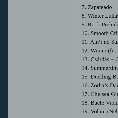
7. Zapateado
8. Winter Lull
9. Rock Prelud
10. Smooth Cri
11. Ain’t no S
12. Winter (fr
13. Csárdás –
14. Summertim
15. Duelling Ba
16. Zorba’s Da
17. Chelsea Gir
18. Bach: Viol
19. Volare (Nel