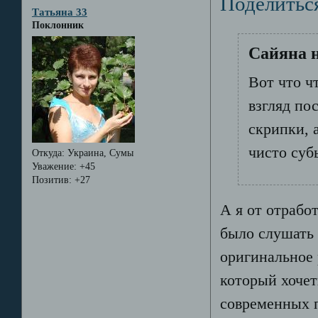
Поделитьс
Татьяна 33
Поклонник
Сайяна н
Вот что чт
взгляд по
скрипки, 
чисто суб
Откуда:
Украина, Сумы
Уважение:
+45
Позитив:
+27
А я от отрабо
было слушать 
оригинальное 
который хочет
современных 