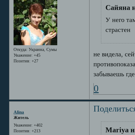
Сайяна н
У него та
страстен
Откуда:
Украина, Сумы
не видела, се
Уважение:
+45
Позитив:
+27
противопоказа
забываешь где
0
Поделитьс
Alina
Житель
Уважение:
+402
Mariya н
Позитив:
+213