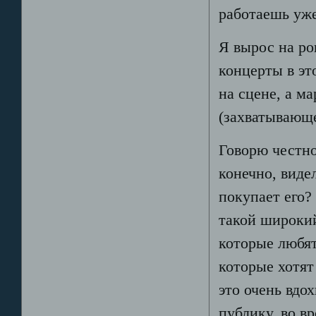
работаешь уж
Я вырос на ро
концерты в эт
на сцене, а м
(захватывающе
Говорю честно
конечно, виде
покупает его?
такой широкий
которые любят
которые хотят
это очень вдох
публику, во в