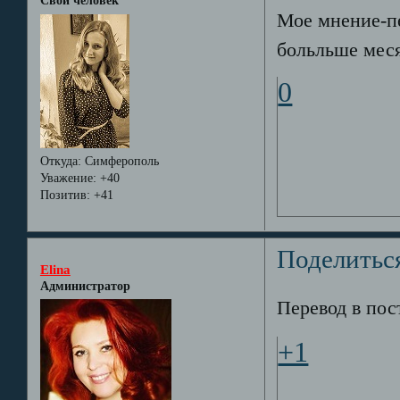
Свой человек
Мое мнение-пе
больльше меся
0
Откуда:
Симферополь
Уважение:
+40
Позитив:
+41
Поделитьс
Elina
Администратор
Перевод в пос
+1