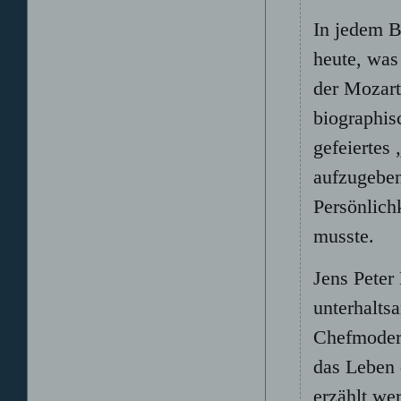
In jedem B
heute, was
der Mozart
biographisc
gefeiertes
aufzugeben
Persönlich
musste.
Jens Peter
unterhalts
Chefmodera
das Leben
erzählt we