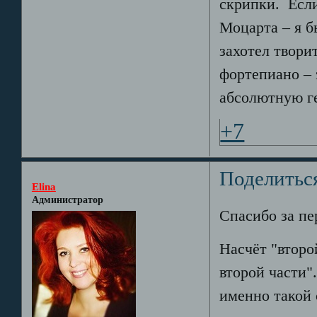
скрипки. Если
Моцарта – я б
захотел твори
фортепиано – 
абсолютную г
+7
Поделитьс
Elina
Администратор
Спасибо за пе
Насчёт "второ
второй части"
именно такой