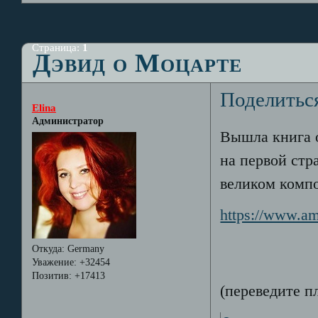
Страница:
1
Дэвид о Моцарте
Поделитьс
Elina
Администратор
Вышла книга о
на первой стр
великом компо
https://www.a
Откуда:
Germany
Уважение:
+32454
Позитив:
+17413
(переведите пл