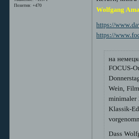
Позитив:
+470
Wolfgang Ama
https://www.d
https://www.f
на немец
FOCUS-Onl
Donnerstag
Wein, Film
minimaler 
Klassik-Ed
vorgenom
Dass Wolf