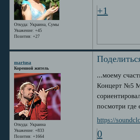
+1
Откуда:
Украина, Сумы
Уважение:
+45
Позитив:
+27
Поделитьс
martusa
Коренной житель
...моему счаст
Концерт №5 Мо
сориентировал
посмотри где е
https://sound
Откуда:
Украина
Уважение:
+833
0
Позитив:
+1664