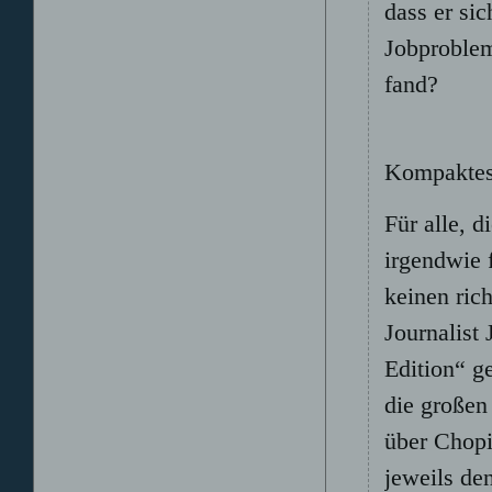
dass er sic
Jobproblem
fand?
Kompaktes
Für alle, 
irgendwie 
keinen ric
Journalist
Edition“ g
die große
über Chopi
jeweils de