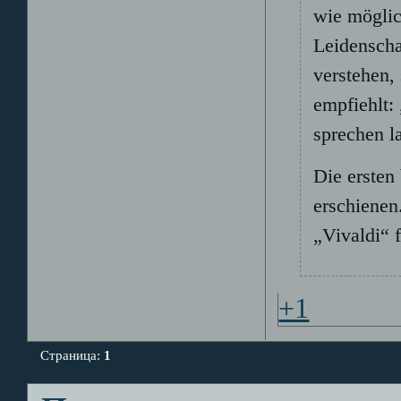
wie möglic
Leidenscha
verstehen,
empfiehlt:
sprechen la
Die ersten
erschienen
„Vivaldi“ 
+1
Страница:
1