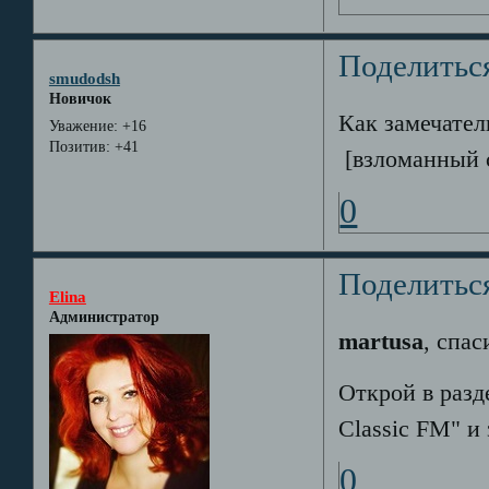
Поделитьс
smudodsh
Новичок
Как замечател
Уважение:
+16
Позитив:
+41
[взломанный 
0
Поделитьс
Elina
Администратор
martusa
, спас
Открой в разд
Classic FM" и
0