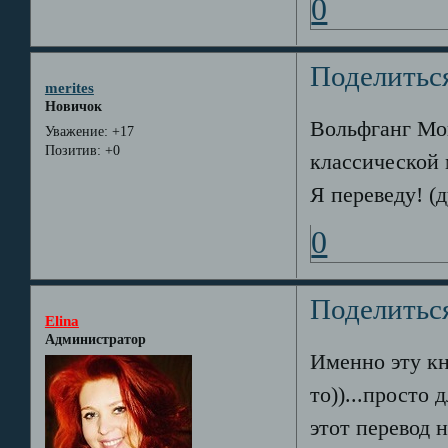
0
Поделитьс
merites
Новичок
Вольфганг Моц
Уважение:
+17
Позитив:
+0
классической 
Я переведу! (
0
Поделитьс
Elina
Администратор
Именно эту кн
то))...просто
этот перевод н