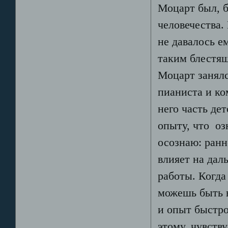
Моцарт был, б
человечества.
не давалось е
таким блестящ
Моцарт занялс
пианиста и ко
него часть де
опыту, что оз
осознаю: ранн
влияет на дал
работы. Когда
можешь быть 
и опыт быстро
этому, чувств