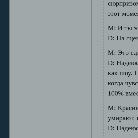
сюрпризом
этот моме
М: И ты э
D: На сце
М: Это ед
D: Надеюс
как шоу. 
когда чув
100% вмес
М: Красив
умирают, 
D: Надеюсь