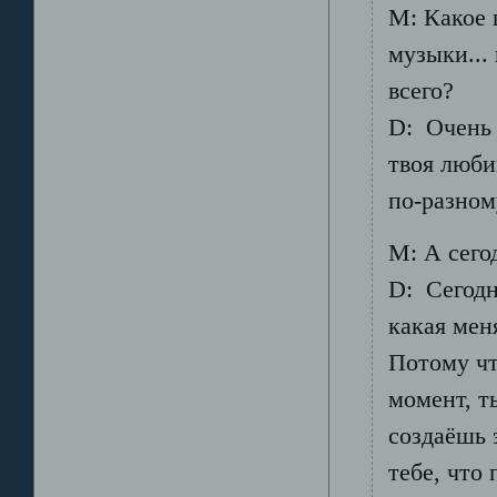
М: Какое 
музыки... 
всего?
D: Очень 
твоя люби
по-разном
М: А сего
D: Сегодн
какая мен
Потому чт
момент, т
создаёшь 
тебе, что