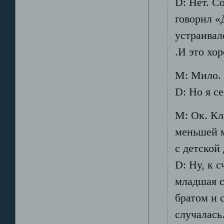
D: Нет. С
говорил «
устраивал
.И это 
М: Мило.
D: Но я с
М: Ок. Кл
меньшей м
с детской
D: Ну, к 
младшая с
братом и 
случалась.