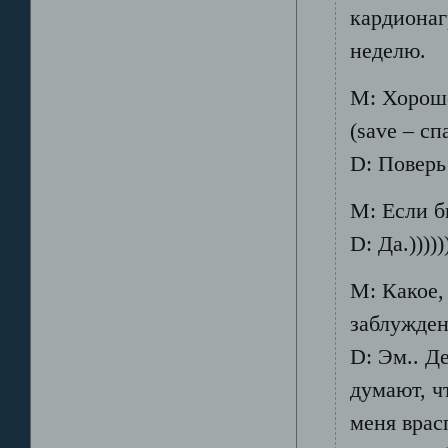
кардионаг
неделю.
М: Хорошо
(save – сп
D: Поверь
М: Если б
D: Да.)))))
М: Какое,
заблужден
D: Эм.. Де
думают, ч
меня врас