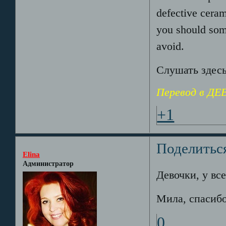
defective cera
you should some
avoid.
Слушать здес
Перевод в Д
+1
Поделитьс
Elina
Администратор
Девочки, у все
Мила, спасибо
0