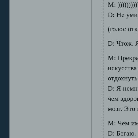
М: )))))))))
D: Не уми
(голос отк
D: Чтож. Я
М: Прекра
искусства
отдохнуть
D: Я немн
чем здоро
мозг. Это 
М: Чем и
D: Бегаю.