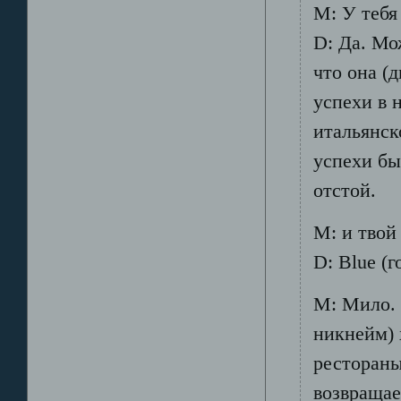
M: У тебя
D: Да. Мо
что она (
успехи в 
итальянск
успехи бы
отстой.
М: и твой
D: Blue (
М: Мило. 
никнейм) 
рестораны 
возвраща