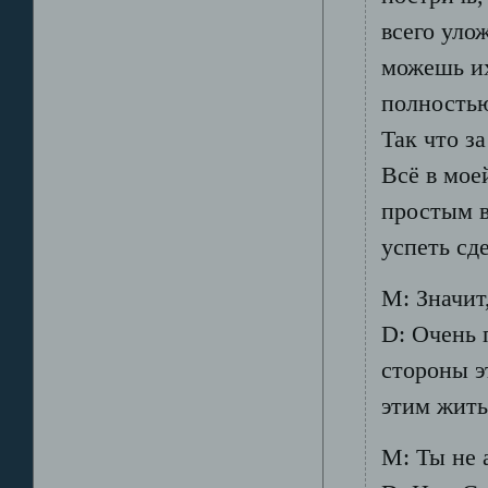
всего уло
можешь их
полностью
Так что з
Всё в мое
простым в
успеть сд
М: Значит
D: Очень 
стороны э
этим жить
М: Ты не 