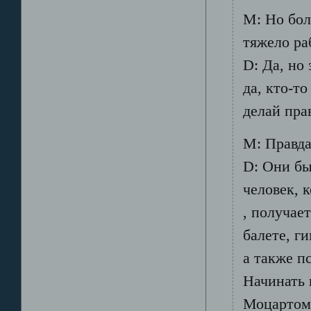
М: Но бол
тяжело ра
D: Да, но 
да, кто-то
делай пра
М: Правда
D: Они бы
человек, 
, получает
балете, г
а также п
Начинать 
Моцартом 