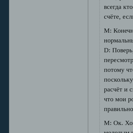
всегда кт
счёте, есл
М: Конечн
нормальны
D: Поверь
пересмотр
потому чт
поскольку
расчёт и с
что мои р
правильно
М: Ок. Хо
молодым 