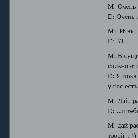
М: Очень 
D: Очень 
М: Итак, м
D: 33
М: В сущн
сильно от
D: Я пока
у нас есть 
М: Дай, ра
D: ...я те
М: дай ра
твоей... ))