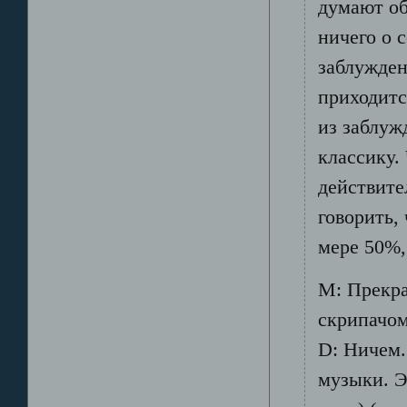
думают об
ничего о 
заблужден
приходитс
из заблуж
классику.
действите
говорить,
мере 50%,
М: Прекра
скрипачо
D: Ничем.
музыки. Э