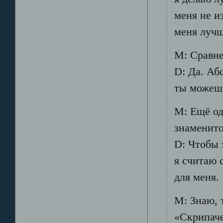
меня не и
меня лучш
М: Сравне
D: Да. Аб
ты можеш
М: Ещё од
знаменит
D: Чтобы 
я считаю 
для меня.
М: Знаю, 
«Скрипаче