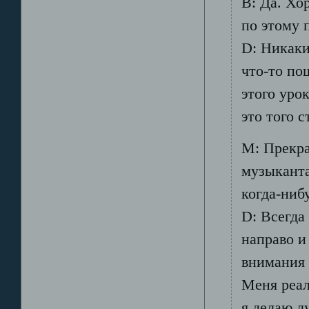
B: Да. Хор
по этому 
D: Никаки
что-то по
этого уро
это того с
М: Прекра
музыканта
когда-ниб
D: Всегда
направо и
внимания 
Меня реал
я делаю лу