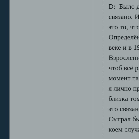
D: Было д
связано. 
это то, чт
Определён
веке и в 
Взрослени
чтоб всё р
момент та
я лично п
близка то
это связа
Сыграл бы
коем случ