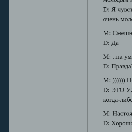
D: Я чувс
очень мол
М: Смешно
D: Да
М: ..на у
D: Правда
М: )))))) 
D: ЭТО УЖ
когда-либ
М: Насто
D: Хорошо