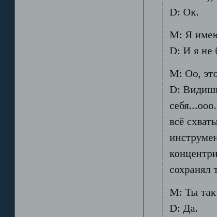
D: Ок.
М: Я имею
D: И я не
М: Оо, это
D: Видишь
себя...ооо
всё схват
инструмен
концентри
сохранял 
М: Ты так
D: Да.