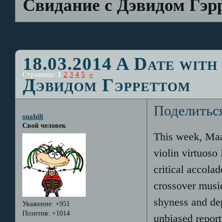
Свидание с Дэвидом Гэр
18.03.2014 A Date with
Страница:
1
2
3
4
5
»
Дэвидом Гэрреттом
Поделитьс
suahili
Свой человек
This week, Maa
violin virtuos
critical accola
crossover musi
shyness and dep
Уважение:
+951
Позитив:
+1014
unbiased report