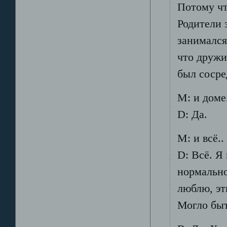
Потому чт
Родители 
занимался
что дружи
был сосре
М: и доме.
D: Да.
М: и всё..
D: Всё. Я
нормально
люблю, эт
Могло быт