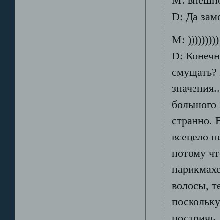
М: внешно
D: Да зам
М: )))))))))
D: Конечно
смущать? 
значения..
большого 
странно. 
всецело н
потому чт
парикмахе
волосы, т
поскольку
постричь,