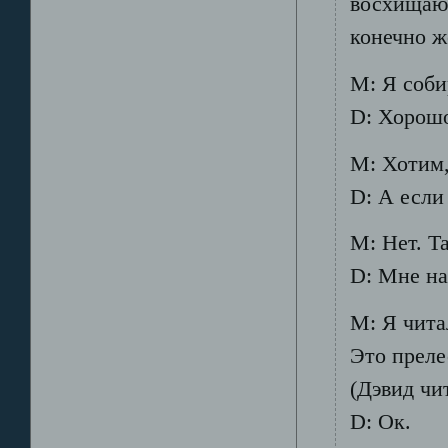
восхищаюс
конечно ж
М: Я соби
D: Хорош
М: Хотим,
D: А если 
М: Нет. Т
D: Мне над
М: Я чита
Это преле
(Дэвид чи
D: Ок.