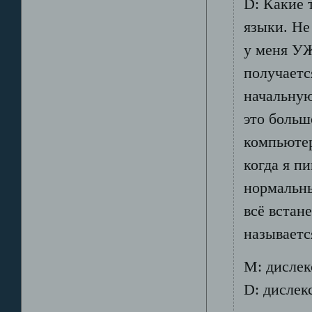
D: Какие 
языки. Не
у меня У
получаетс
начальную
это больш
компьютер
когда я п
нормальны
всё встан
называетс
М: дислек
D: дислек