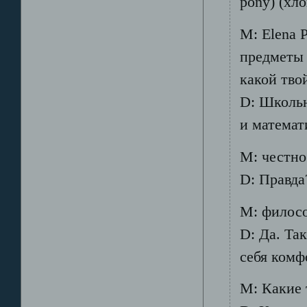
pony) (хло
М: Elena 
предметы 
какой тво
D: Школьн
и математи
М: честно 
D: Правда
М: филосо
D: Да. Та
себя комф
М: Какие 