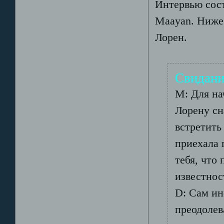
Интервью сост
Maayan. Ниже 
Лорен.
Свидани
М: Для на
Лорену сн
встретить
приехала 
тебя, что
известнос
D: Сам ин
преодолев