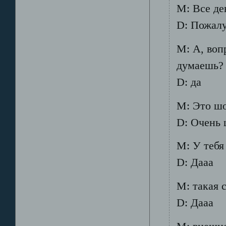
М: Все дев
D: Пожалу
М: А, вопр
думаешь?
D: да
М: Это шо
D: Очень ш
М: У тебя
D: Дааа
М: такая 
D: Дааа