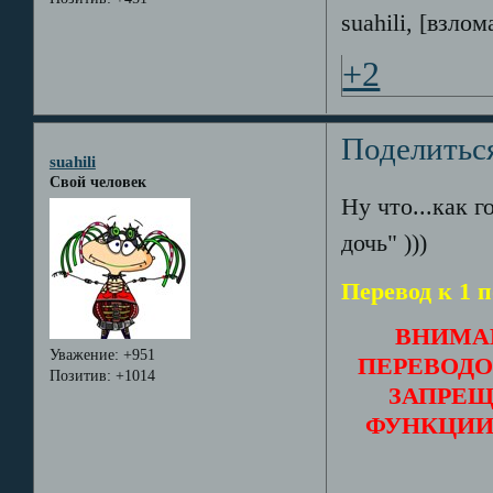
suahili, [взло
+2
Поделитьс
suahili
Свой человек
Ну что...как г
дочь" )))
Перевод к 1 п
ВНИМА
Уважение:
+951
ПЕРЕВОДО
Позитив:
+1014
ЗАПРЕЩ
ФУНКЦИИ