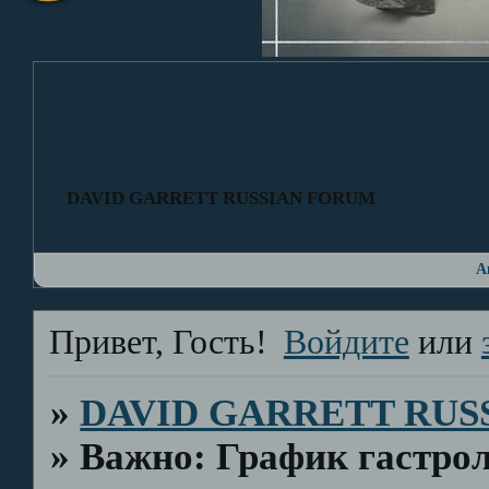
DAVID GARRETT RUSSIAN FORUM
А
Привет, Гость!
Войдите
или
»
DAVID GARRETT RUS
»
Важно: График гастрол