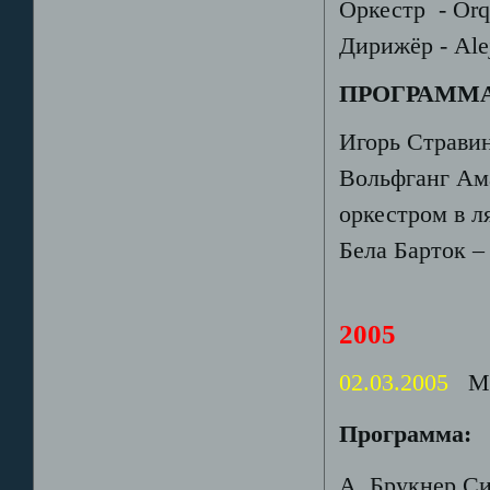
Оркестр - Orqu
Дирижёр - Ale
ПРОГРАММА
Игорь Стравин
Вольфганг Ам
оркестром в л
Бела Барток – 
2005
02.03.2005
Mad
Программа:
А. Брукнер С