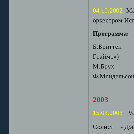
04.10.2002
Mad
оркестром Ис
Программа:
Б.Бриттен - 
Граймс»)
М.Брух - Ш
Ф.Мендельсон
2003
15.03.2003
Val
Солист - Дэв