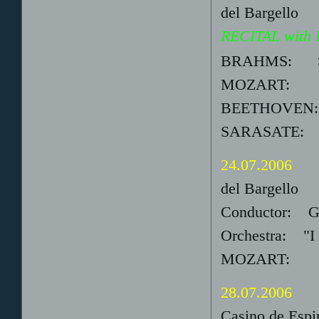
del Bargello
RECITAL with 
BRAHMS: Sona
MOZART: So
BEETHOVEN: S
SARASATE: Int
24.07.2006
del Bargello
Conductor: Gi
Orchestra: "I s
MOZART: Conc
28.07.2006
Casino de Espi