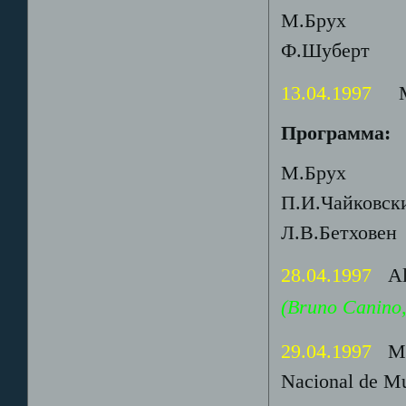
М.Брух Конц
Ф.Шуберт 
13.04.1997
Му
Программа:
М.Брух Кон
П.И.Чайковс
Л.В.Бетхов
28.04.1997
Ali
(Bruno Canino
29.04.1997
Ma
Nacional de M