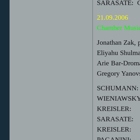
SARASATE: Gy
21.09.2006
Te
Chamber Music
Jonathan Zak, 
Eliyahu Shulma
Arie Bar-Droma
Gregory Yanovs
SCHUMANN: P
WIENIAWSK
KREISLER: 
SARASATE:
KREISLER: V
PAGANINI: 