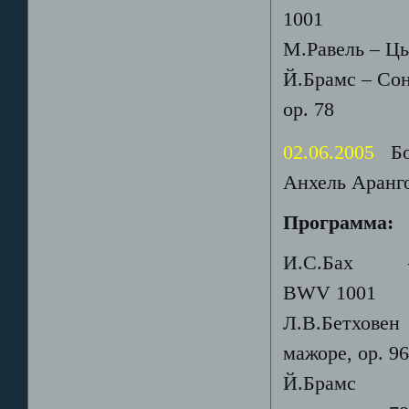
1001
М.Равель – Цы
Й.Брамс – Сон
ор. 78
02.06.2005
Бог
Анхель Аранго/
Программа:
И.С.Бах – Со
BWV 1001
Л.В.Бетховен 
мажоре, ор. 9
Й.Брамс - Со