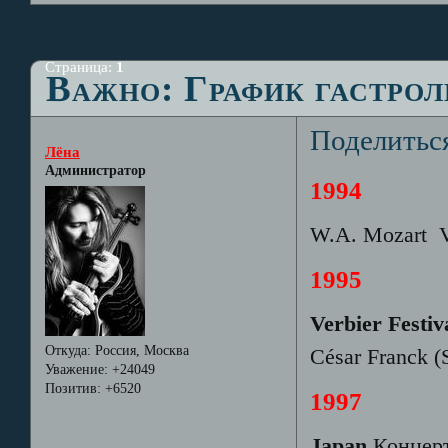
Страница:
1
Важно: График гастрол
Поделитьс
Лёна
Администратор
1994
W.A. Mozart 
1995
Verbier Festiv
Откуда:
Россия, Москва
César Franck (S
Уважение:
+24049
Позитив:
+6520
1997
Japan
Концер