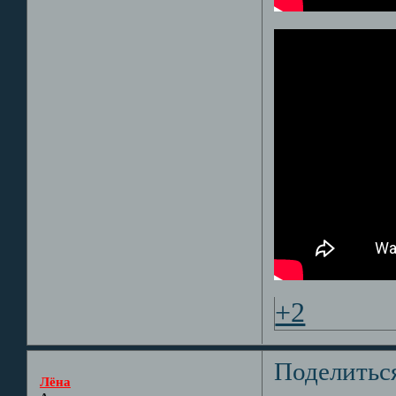
+2
Поделитьс
Лёна