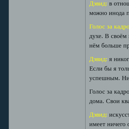
Дэвид:
в отно
можно инода п
Голос за кадр
духе. В своём
нём больше пр
Дэвид:
я нико
Если бы я толь
успешным. Ник
Голос за кадр
дома. Свои кв
Дэвид:
искусс
имеет ничего 