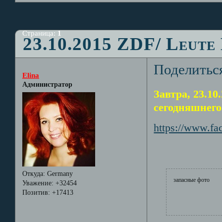
Страница:
1
23.10.2015 ZDF/ Leute
Поделитьс
Elina
Администратор
Завтра, 23.10
сегодняшнего 
https://www.f
Откуда:
Germany
запасные фото
Уважение:
+32454
Позитив:
+17413