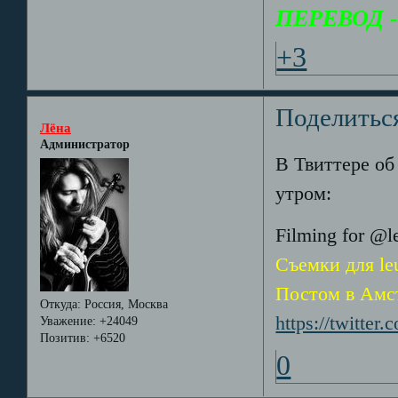
ПЕРЕВОД - 
+3
Поделитьс
Лёна
Администратор
В Твиттере об
утром:
Filming for @l
Съемки для l
Постом в Амс
Откуда:
Россия, Москва
https://twitter
Уважение:
+24049
Позитив:
+6520
0