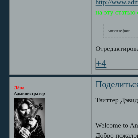
http://www.adm
на эту статью
запасные фото
Отредактирова
+4
Поделитьс
Лёна
Администратор
Твиттер Дэвида
Welcome to Am
Добро пожало