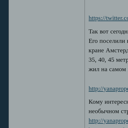
https://twitter
Так вот сегодн
Его поселили 
кране Амстерд
35, 40, 45 ме
жил на самом 
http://yanaprop
Кому интересн
необычном ст
http://yanaprop