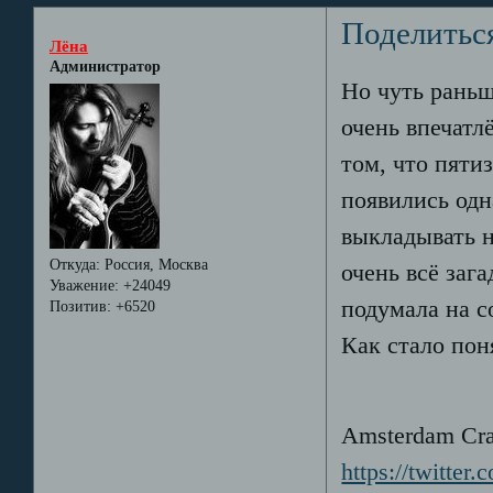
Поделитьс
Лёна
Администратор
Но чуть раньш
очень впечатл
том, что пяти
появились одн
выкладывать н
Откуда:
Россия, Москва
очень всё зага
Уважение:
+24049
подумала на с
Позитив:
+6520
Как стало пон
Amsterdam Cran
https://twitter