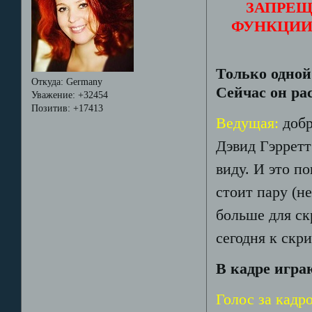
ЗАПРЕЩ
ФУНКЦИИ
Только одной
Откуда:
Germany
Сейчас он ра
Уважение:
+32454
Позитив:
+17413
Ведущая:
добр
Дэвид Гэрретт
виду. И это п
стоит пару (н
больше для ск
сегодня к скр
В кадре игр
Голос за кадр