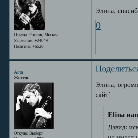
Элина, спаси
0
Откуда:
Россия, Москва
Уважение:
+24049
Позитив:
+6520
Поделитьс
Arta
Житель
Элина, огромн
сайт]
Elina на
Дэвид: ис
Откуда:
Выборг
не имеет 