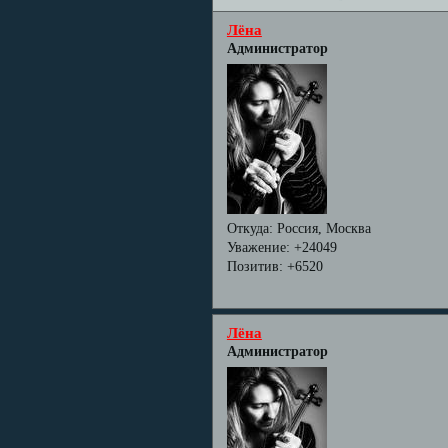
Лёна
Администратор
Откуда:
Россия, Москва
Уважение:
+24049
Позитив:
+6520
Лёна
Администратор