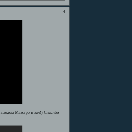
4
 выходом Маэстро в зал)) Спасибо