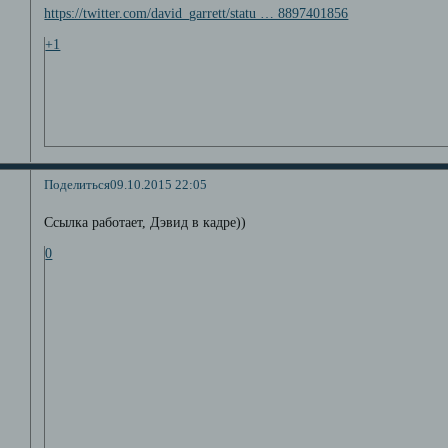
https://twitter.com/david_garrett/statu … 8897401856
+1
Поделиться
09.10.2015 22:05
Ссылка работает, Дэвид в кадре))
0