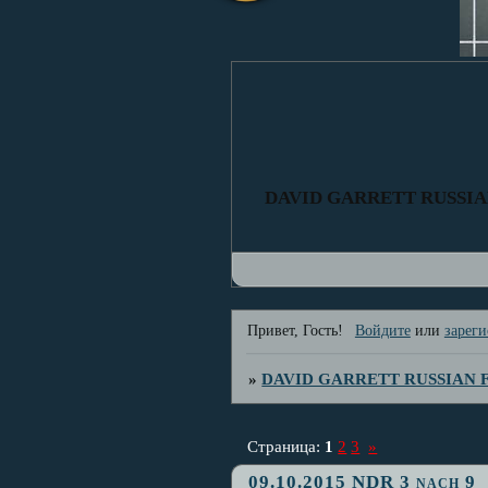
DAVID GARRETT RUSSI
Привет, Гость!
Войдите
или
зареги
»
DAVID GARRETT RUSSIAN
Страница:
1
2
3
»
09.10.2015 NDR 3 nach 9