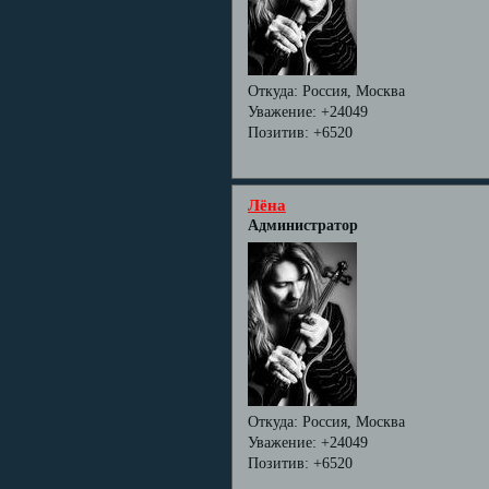
Откуда:
Россия, Москва
Уважение:
+24049
Позитив:
+6520
Лёна
Администратор
Откуда:
Россия, Москва
Уважение:
+24049
Позитив:
+6520