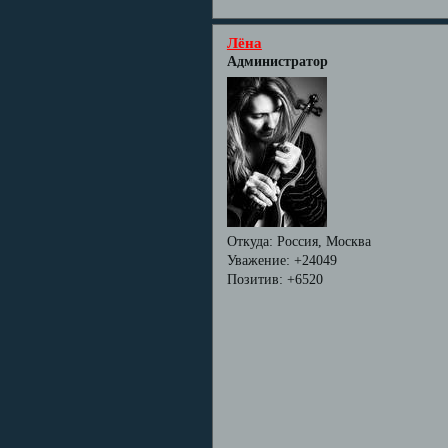
Лёна
Администратор
Откуда:
Россия, Москва
Уважение:
+24049
Позитив:
+6520