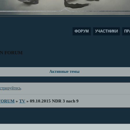
ФОРУМ
УЧАСТНИКИ
ПР
AN FORUM
Активные темы
стрируйтесь
.
 FORUM
»
TV
»
09.10.2015 NDR 3 nach 9