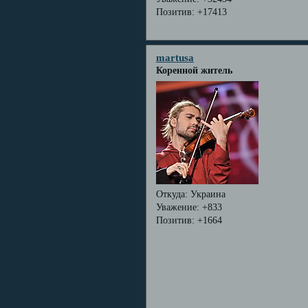
Позитив:
+17413
martusa
Коренной житель
Откуда:
Украина
Уважение:
+833
Позитив:
+1664