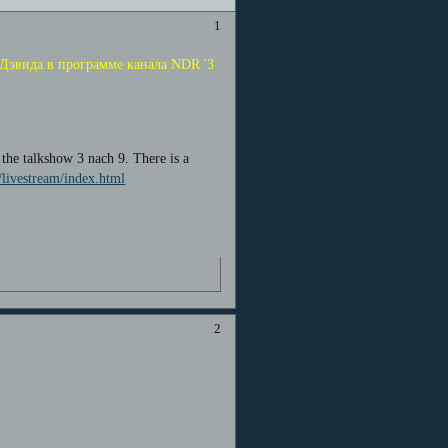
1
 Дэвида в программе канала NDR '3
e talkshow 3 nach 9. There is a
/livestream/index.html
2