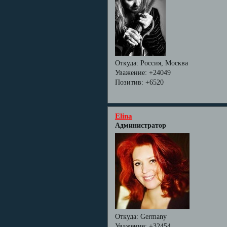
Откуда:
Россия, Москва
Уважение:
+24049
Позитив:
+6520
Elina
Администратор
Откуда:
Germany
Уважение:
+32454