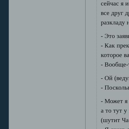
сейчас я 
все друг 
разкладу 
- Это зая
- Как пре
которое в
- Вообще-
- Ой (вед
- Посколь
- Может я
а то тут 
(шутит Ча