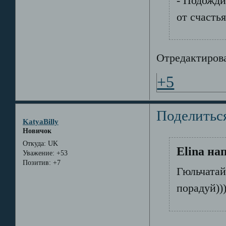
- Подожди
от счасть
Отредактирова
+5
Поделитьс
KatyaBilly
Новичок
Откуда:
UK
Elina на
Уважение:
+53
Позитив:
+7
Гюльчатай
порадуй))))