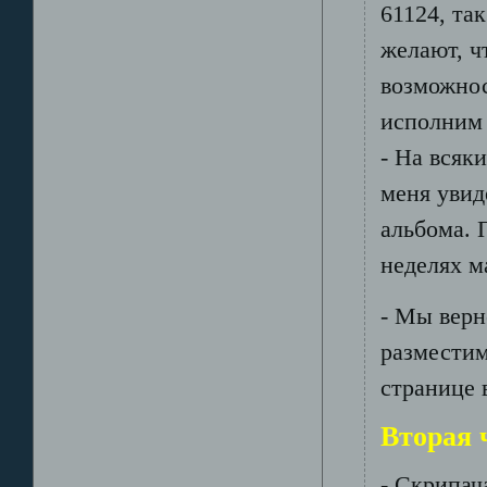
61124, так
желают, ч
возможнос
исполним
- На всяк
меня увид
альбома. 
неделях ма
- Мы верн
размести
странице 
Вторая 
- Скрипач