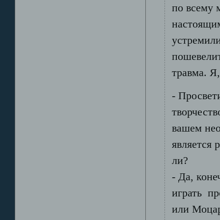
по всему м
настоящим
устремили
пошевелит
травма. Я,
- Просвет
творчеств
вашем нео
является 
ли?
- Да, кон
играть пр
или Моцар