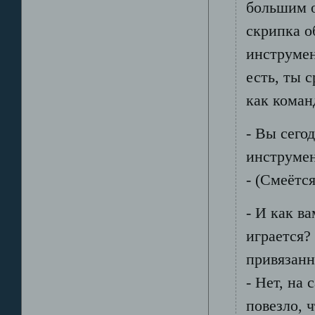
большим о
скрипка о
инструмен
есть, ты 
как коман
- Вы сего
инструме
- (Смеётся
- И как в
играется?
привязанн
- Нет, на
повезло, 