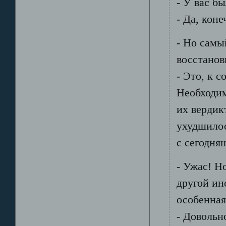
- У вас б
- Да, коне
- Но самы
восстанов
- Это, к 
Необходим
их вердик
ухудшилос
с сегодня
- Ужас! Н
другой ин
особенная
- Довольн