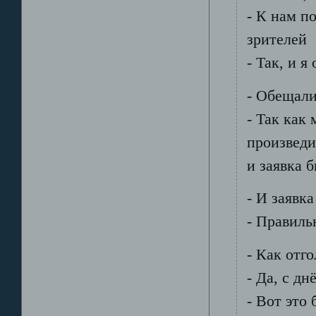
- К нам п
зрителей
- Так, и 
- Обещали
- Так как
произведи
и заявка 
- И заявк
- Правиль
- Как отг
- Да, с д
- Вот это