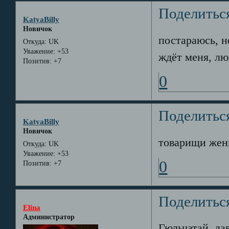
Поделитьс
KatyaBilly
Новичок
постараюсь, н
Откуда:
UK
Уважение:
+53
ждёт меня, лю
Позитив:
+7
0
Поделитьс
KatyaBilly
Новичок
товарищи женщ
Откуда:
UK
Уважение:
+53
0
Позитив:
+7
Поделитьс
Elina
Администратор
Гюльчатай, да