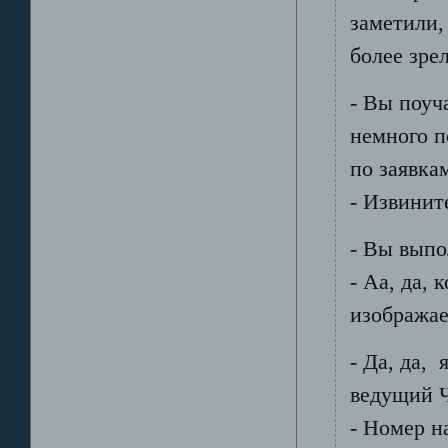
заметили,
более зре
- Вы поуч
немного п
по заявка
- Извинит
- Вы выпо
- Аа, да,
изображае
- Да, да, 
ведущий Ч
- Номер н