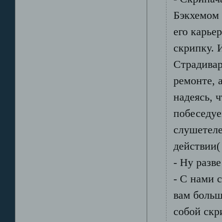
Бэкхемом 
его карье
скрипку. 
Страдивар
ремонте, 
надеясь, 
побеседуе
слушетеле
действии(
- Ну разв
- С нами 
вам больш
собой скр