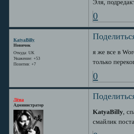
Эля, подредак
0
Поделитьс
KatyaBilly
Новичок
я же все в Wor
Откуда:
UK
Уважение:
+53
только перекоп
Позитив:
+7
0
Поделитьс
Лёна
Администратор
KatyaBilly
, с
смайлик поста