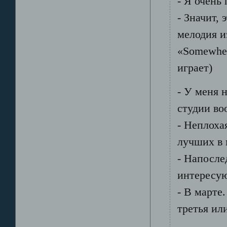
- Я очень
- Значит,
мелодия и
«Somewher
играет)
- У меня 
студии во
- Неплоха
лучших в 
- Напосле
интересую
- В марте
третья ил