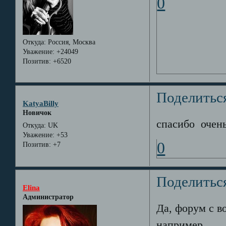
0
Откуда:
Россия, Москва
Уважение:
+24049
Позитив:
+6520
Поделитьс
KatyaBilly
Новичок
спасибо
очен
Откуда:
UK
Уважение:
+53
0
Позитив:
+7
Поделитьс
Elina
Администратор
Да, форум с в
например...