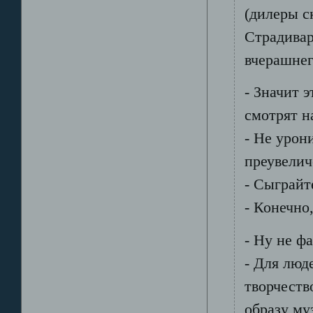
(дилеры с
Страдивар
вчерашнег
- Значит э
смотрят н
- Не урон
преувели
- Сыграйт
- Конечно
- Ну не ф
- Для люд
творчеств
образу му