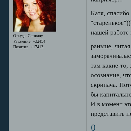
Катя, спасибо
"старенькое"))
нашей работе 
Откуда:
Germany
Уважение:
+32454
раньше, читая
Позитив:
+17413
заморачивалас
там какие-то,
осознание, чт
скрипача. Пот
бы капитально
И в момент эт
представить п
0