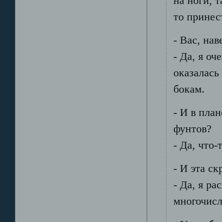
на ноги, 
то принес
- Вас, на
- Да, я оч
оказалась
бокам.
- И в пла
фунтов?
- Да, что
- И эта с
- Да, я ра
многочис