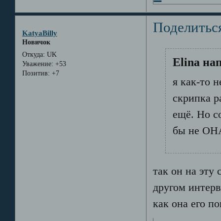
Поделитьс
KatyaBilly
Новичок
Откуда:
UK
Elina на
Уважение:
+53
Позитив:
+7
я как-то 
скрипка р
ещё. Но с
бы не ОНА
так он на эту 
другом интерв
как она его п