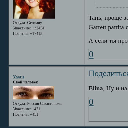
Тань, проще за
Откуда:
Germany
Garrett partita 
Уважение:
+32454
Позитив:
+17413
А если ты про 
0
Поделитьс
Ysatis
Свой человек
Elina
, Ну и н
0
Откуда:
Россия Севастополь
Уважение:
+421
Позитив:
+451