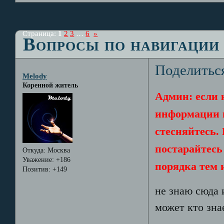
Страница:
1
2
3
…
6
»
Вопросы по навигации
Поделитьс
Melody
Коренной житель
Админ: если 
информации н
стесняйтесь.
постарайтесь
Откуда:
Москва
Уважение:
+186
порядка тем 
Позитив:
+149
не знаю сюда и
может кто зна