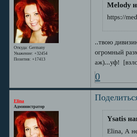
Melody н
https://me
..твою дивизи
Откуда:
Germany
огромный разме
Уважение:
+32454
Позитив:
+17413
аж)...уф! [вз
0
Поделитьс
Elina
Администратор
Ysatis на
Elina, А 