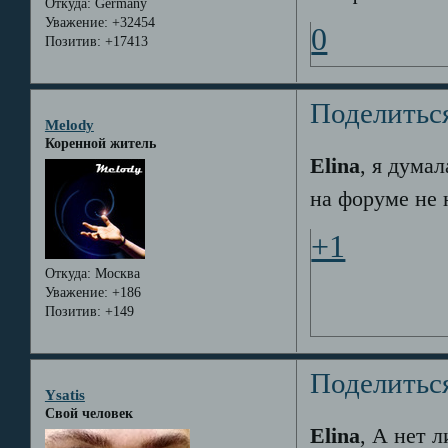
Откуда:
Germany
Уважение:
+32454
0
Позитив:
+17413
Поделитьс
Melody
Коренной житель
Elina
, я думал
на форуме не 
+1
Откуда:
Москва
Уважение:
+186
Позитив:
+149
Поделитьс
Ysatis
Свой человек
Elina
, А нет 