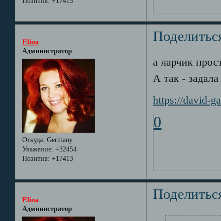
Позитив:
+17413
Поделитьс
Elina
Администратор
а ларчик прос
А так - задала
https://david-g
0
Откуда:
Germany
Уважение:
+32454
Позитив:
+17413
Поделитьс
Elina
Администратор