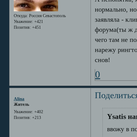
нормально, но
Откуда:
Россия Севастополь
заявляла - кли
Уважение:
+421
Позитив:
+451
форума(ты ж д
чего там не по
нарежу рингто
снов!
0
Поделитьс
Alina
Житель
Уважение:
+402
Ysatis на
Позитив:
+213
ввожу в п