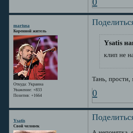
0
Поделитьс
martusa
Коренной житель
Ysatis на
клип не н
Тань, прости, 
Откуда:
Украина
Уважение:
+833
0
Позитив:
+1664
Поделитьс
Ysatis
Свой человек
А непонятка, 