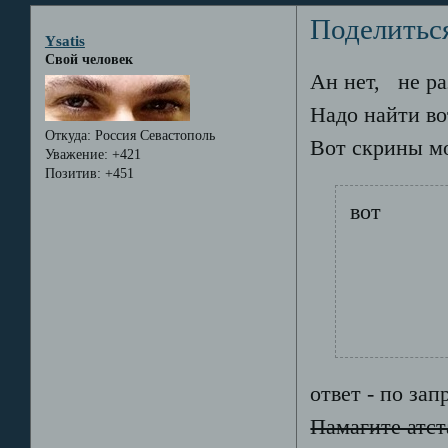
Поделитьс
Ysatis
Свой человек
Ан нет,
не раз
Надо найти во
Откуда:
Россия Севастополь
Вот скрины м
Уважение:
+421
Позитив:
+451
вот
ответ - по зап
Памагите атс