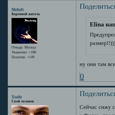
Поделитьс
Melody
Коренной житель
Elina на
Предупреж
размер!!))))
Откуда:
Москва
Уважение:
+186
Позитив:
+149
ну они там все
0
Поделитьс
Ysatis
Свой человек
Cейчас сижу 