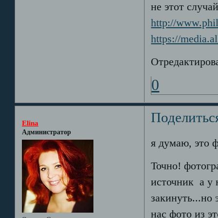
не этот случа
http://www.phi
https://media.
Отредактирова
0
Поделитьс
Elina
Администратор
я думаю, это 
Точно! фотог
источник
а у
закинуть...но 
нас фото из эт