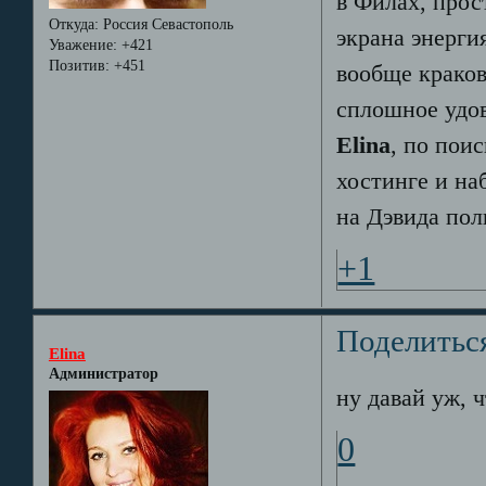
в Филах, прос
Откуда:
Россия Севастополь
экрана энерги
Уважение:
+421
Позитив:
+451
вообще крако
сплошное удов
Elina
, по пои
хостинге и наб
на Дэвида по
+1
Поделитьс
Elina
Администратор
ну давай уж, ч
0