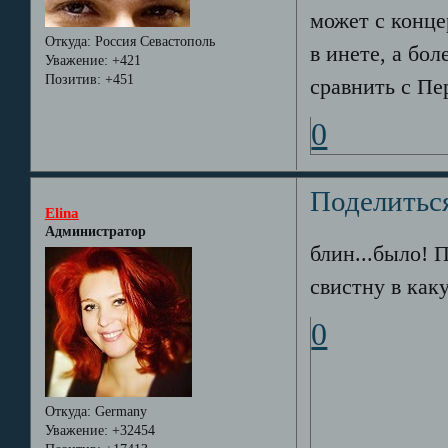
может с конц
Откуда:
Россия Севастополь
в инете, а бо
Уважение:
+421
Позитив:
+451
сравнить с П
0
Поделитьс
Elina
Администратор
блин...было! П
свистну в как
0
Откуда:
Germany
Уважение:
+32454