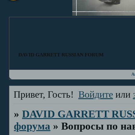
DAVID GARRETT RUSSIAN FORUM
А
Привет, Гость!
Войдите
или
»
DAVID GARRETT RUS
форума
»
Вопросы по на