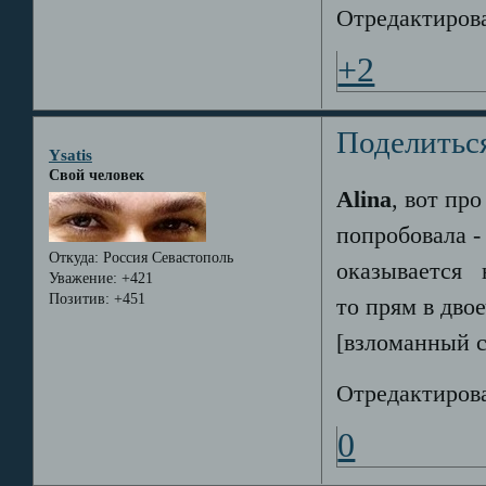
Отредактирова
+2
Поделитьс
Ysatis
Свой человек
Alina
, вот пр
попробовала -
Откуда:
Россия Севастополь
оказывается
н
Уважение:
+421
Позитив:
+451
то прям в дво
[взломанный с
Отредактирова
0