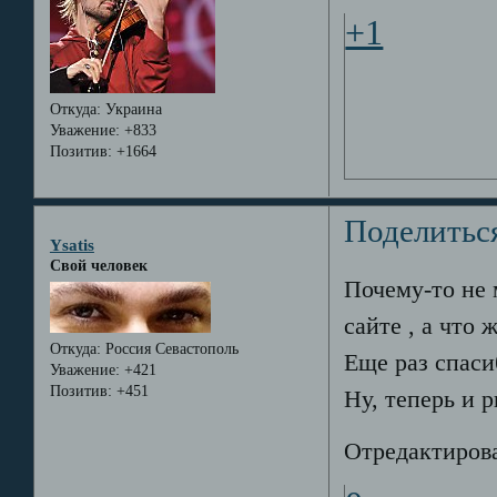
+1
Откуда:
Украина
Уважение:
+833
Позитив:
+1664
Поделитьс
Ysatis
Свой человек
Почему-то не 
сайте
, а что 
Откуда:
Россия Севастополь
Еще раз спаси
Уважение:
+421
Позитив:
+451
Ну, теперь и 
Отредактирова