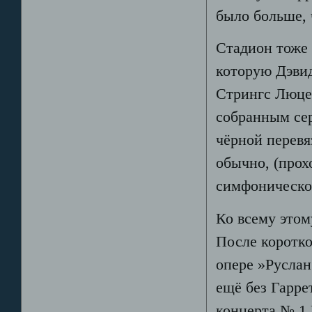
было больше, 
Стадион тоже 
которую Дэвид
Стрингс Люце
собранным се
чёрной перевя
обычно, (прох
симфоническог
Ко всему этом
После коротко
опере »Руслан
ещё без Гарре
концерта № 1 