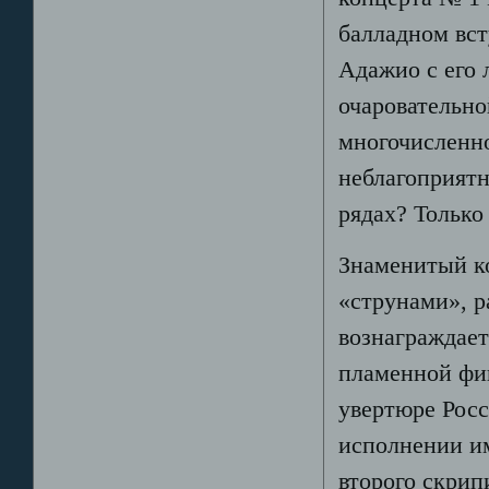
балладном вст
Адажио с его
очаровательно
многочисленно
неблагоприятн
рядах? Только 
Знаменитый ко
«струнами», р
вознаграждае
пламенной фин
увертюре Росс
исполнении и
второго скрип