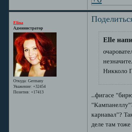
Поделитьс
Elina
Администратор
Elle напи
очаровате
незначите
Никколо 
Откуда:
Germany
Уважение:
+32454
Позитив:
+17413
..фигасе "бир
"Кампанеллу"?
карнавал"? Т
деле там тоже