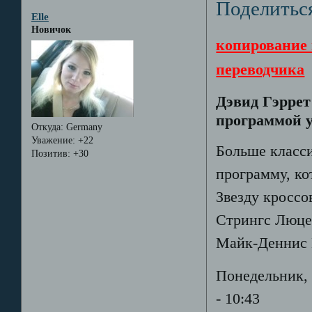
Поделитьс
Elle
Новичок
копирование 
переводчика
Дэвид Гэррет
программой у
Откуда:
Germany
Уважение:
+22
Больше класси
Позитив:
+30
программу, ко
Звезду кроссо
Стрингс Люце
Майк-Деннис
Понедельник, 
- 10:43