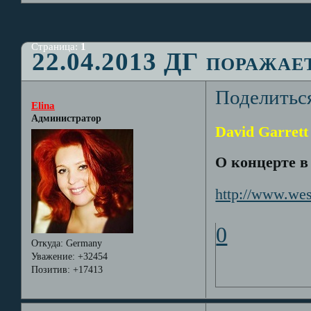
Страница:
1
22.04.2013 ДГ поражае
Поделитьс
Elina
Администратор
David Garrett
О концерте в
http://www.wes
0
Откуда:
Germany
Уважение:
+32454
Позитив:
+17413