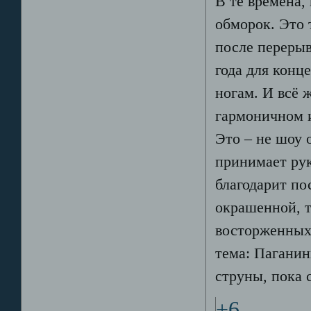
В те времена,
обморок. Это 
после перерыв
года для конц
ногам. И всё 
гармоничном и
Это – не шоу о
принимает рук
благодарит по
окрашенной, т
восторженных 
тема: Паганин
струны, пока 
+6