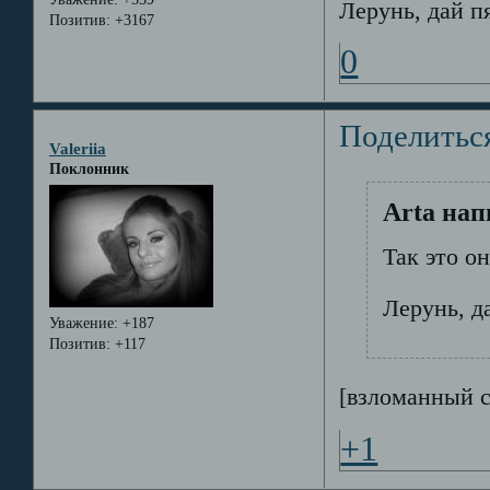
Лерунь, дай п
Позитив:
+3167
0
Поделитьс
Valeriia
Поклонник
Arta нап
Так это о
Лерунь, д
Уважение:
+187
Позитив:
+117
[взломанный 
+1