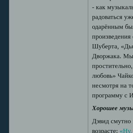
- как музыкал
радоваться уж
одарённым был
произведения 
Шуберта, «Дь
Дворжака. Мы
простительно, 
любовь» Чайко
несмотря на т
программу с 
Хорошее музы
Дэвид смутно 
возрасте:
«Ну,