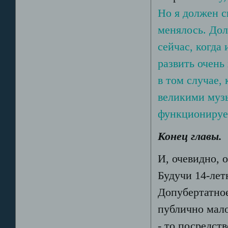
Но я должен с
менялось. Дол
сейчас, когда
развить очен
в том случае,
великими муз
функционируе
Конец главы
.
И, очевидно, 
Будучи 14-лет
Допубертатное
публично мало
- то посредст