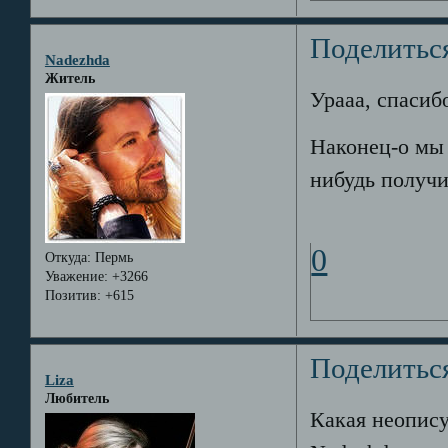
Поделитьс
Nadezhda
Житель
Урааа, спасиб
Наконец-о мы 
нибудь получит
0
Откуда:
Пермь
Уважение:
+3266
Позитив:
+615
Поделитьс
Liza
Любитель
Какая неописуе