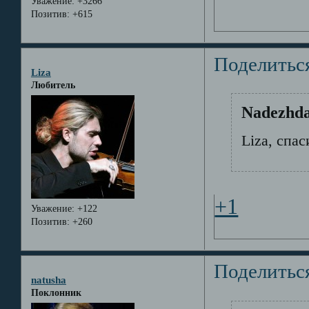
Уважение:
+3266
Позитив:
+615
Поделитьс
Liza
Любитель
Nadezhda
Liza, спаси
+1
Уважение:
+122
Позитив:
+260
Поделитьс
natusha
Поклонник