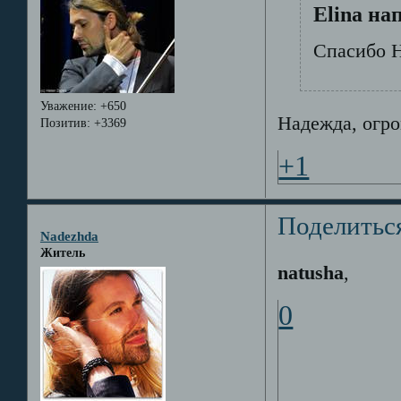
Elina на
Спасибо Н
Уважение:
+650
Надежда, огро
Позитив:
+3369
+1
Поделитьс
Nadezhda
Житель
natusha
,
0