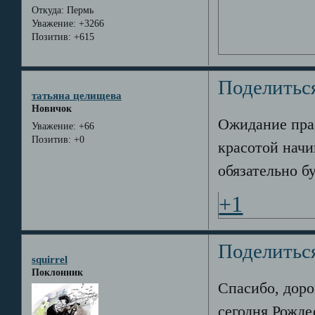
Откуда:
Пермь
Уважение:
+3266
Позитив:
+615
Поделитьс
татьяна целищева
Новичок
Ожидание праз
Уважение:
+66
Позитив:
+0
красотой начи
обязательно б
+1
Поделитьс
squirrel
Поклонник
Спасибо, доро
сегодня Рожде