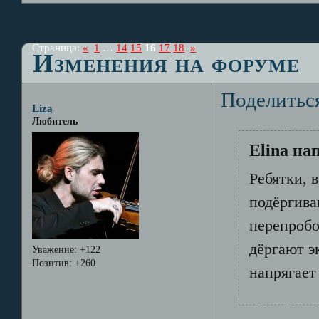
Страница:
«
1
…
14
15
16
17
18
»
Изменения на форуме
Поделитьс
Liza
Любитель
Elina на
Ребятки, 
подёргива
перепробо
дёргают э
Уважение:
+122
Позитив:
+260
напрягает 