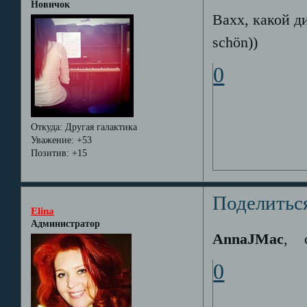
Новичок
Вахх, какой д
schön))
0
Откуда:
Другая галактика
Уважение:
+53
Позитив:
+15
Поделитьс
Elina
Администратор
AnnaJMac
,
с
0