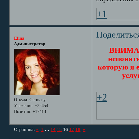
+1
Поделитьс
Elina
Администратор
ВНИМАНИ
непонят
которую я 
услу
+2
Откуда:
Germany
Уважение:
+32454
Позитив:
+17413
Страница:
«
1
…
14
15
16
17
18
»