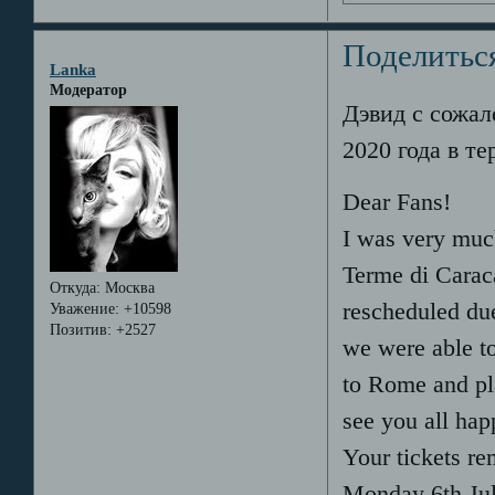
Поделитьс
Lanka
Модератор
Дэвид с сожал
2020 года в т
Dear Fans!
I was very much
Terme di Caraca
Откуда:
Москва
rescheduled du
Уважение:
+10598
Позитив:
+2527
we were able to
to Rome and pla
see you all hap
Your tickets re
Monday 6th Jul