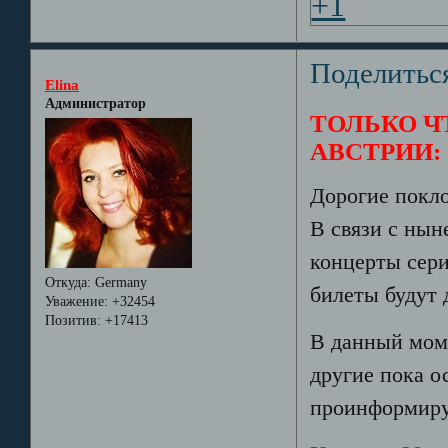
+1
Поделитьс
Elina
Администратор
ТОЛЬКО ЧТО
АВСТРИИ:
Дорогие покл
В связи с нын
концерты сери
Откуда:
Germany
билеты будут 
Уважение:
+32454
Позитив:
+17413
В данный моме
другие пока о
проинформир