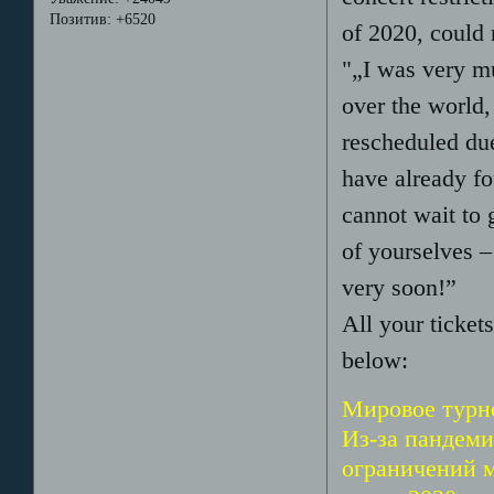
Позитив:
+6520
of 2020, could 
"„I was very mu
over the world,
rescheduled du
have already fo
cannot wait to 
of yourselves –
very soon!”
All your ticket
below:
Мировое турн
Из-за пандем
ограничений м