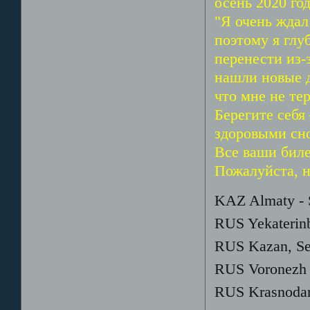
осень 2020 год
"Я очень ждал
поэтому я глу
перенести из-
нашли новые д
что мне не тер
Берегите себя
здоровыми сно
Все ваши бил
Пожалуйста, н
KAZ Almaty - 
RUS Yekaterinb
RUS Kazan, Se
RUS Voronezh 
RUS Krasnodar