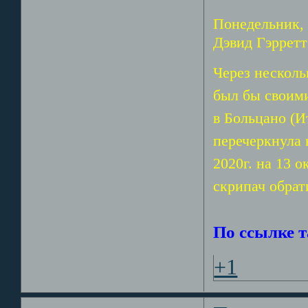
Понедельник, 
Дэвид Гэрретт
Через несколь
был бы своими
в Больцано (И
перечеркнула 
2020г. на 13 
скрипач обрат
По ссылке 
+1