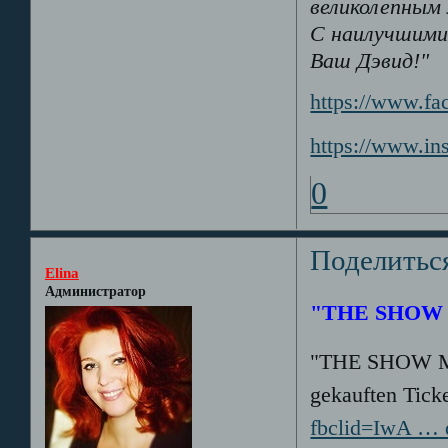
великолепным
С наилучшими
Ваш Дэвид!"
https://www.fa
https://www.i
0
Поделитьс
Elina
Администратор
"THE SHOW
"THE SHOW MU
gekauften Tic
fbclid=IwA …