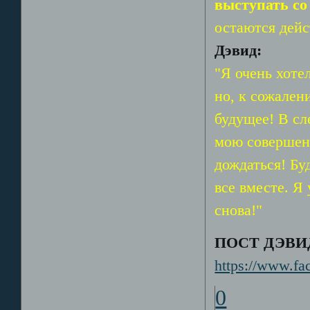
выступать со
остаются дей
Дэвид:
"Я очень хоте
но, к сожален
будущее! В сл
мою совершенн
дождаться! Бу
все вместе. Я
снова!"
ПОСТ ДЭВИДА
https://www.f
0