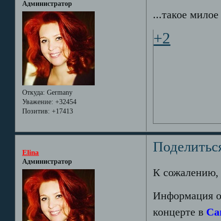
Администратор
...такое мило
+2
Откуда:
Germany
Уважение:
+32454
Позитив:
+17413
Поделитьс
Elina
Администратор
К сожалению, 
Информация от
концерте в
Са