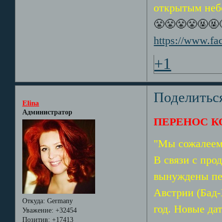
открытым небо
😤😤😤😤🤬🤬
https://www.f
+1
Поделитьс
Elina
Администратор
ПЕРЕНОС К
"Мы сожалеем
В связи с пр
вынуждены пе
Австрии (Бад-
Откуда:
Germany
год. Новые да
Уважение:
+32454
Позитив:
+17413