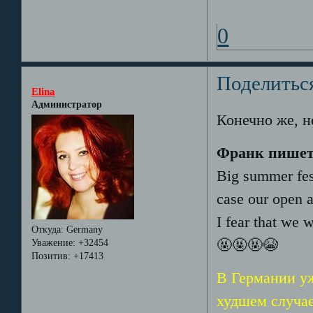
0
Поделитьс
Elina
Администратор
Конечно же, не
Франк пишет
Big summer fest
case our open a
I fear that we 
Откуда:
Germany
🤬🤬🤬😭
Уважение:
+32454
Позитив:
+17413
В Германии у
худшем случае