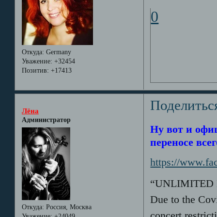
0
Откуда:
Germany
Уважение:
+32454
Позитив:
+17413
Поделитьс
Лёна
Администратор
Ну вот и офи
переносе все
https://www.fa
“UNLIMITED LI
Due to the Cov
Откуда:
Россия, Москва
concert restric
Уважение:
+24049