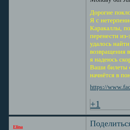
Дорогие покл
Я с нетерпени
Каракаллы, по
перенести из-
удалось найти 
возвращения в 
я надеюсь ско
Ваши билеты о
начнётся в по
https://www.fa
+1
Поделитьс
Elina