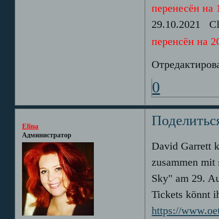
перенесён на 1
29.10.2021 Cl
перенсён на 20
Отредактирова
0
Поделитьс
Elina
Администратор
David Garrett k
zusammen mit s
Sky" am 29. Au
Tickets könnt i
https://www.oe