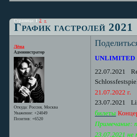
Страница:
1
2
»
График гастролей 2021
Поделитьс
Лёна
Администратор
UNLIMITED 
22.07.2021 R
Schlossfestspi
21.07.2022 г.
23.07.2021 Li
Откуда:
Россия, Москва
билеты
Концер
Уважение:
+24049
Позитив:
+6520
Примечание: п
23.07.2021 не