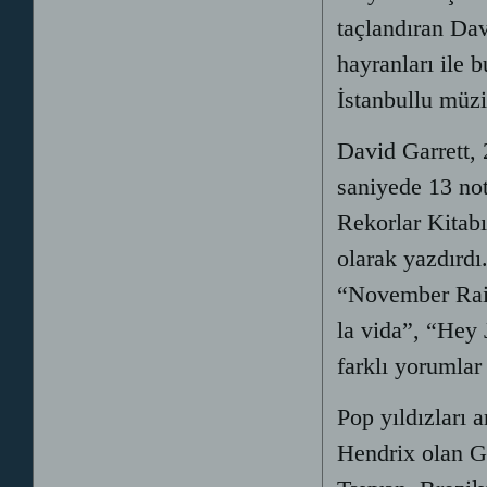
taçlandıran Dav
hayranları ile
İstanbullu müz
David Garrett, 
saniyede 13 no
Rekorlar Kitab
olarak yazdırdı
“November Rain
la vida”, “Hey 
farklı yorumlar
Pop yıldızları 
Hendrix olan G