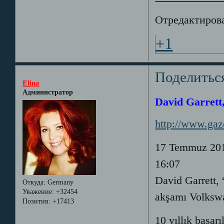
Отредактирова
+1
Поделитьс
Elina
Администратор
David Garrett,
http://www.gaz
17 Temmuz 2019
16:07
David Garrett,
Откуда:
Germany
Уважение:
+32454
akşamı Volkswa
Позитив:
+17413
10 yıllık başar