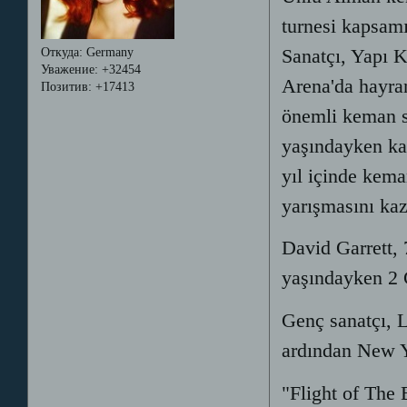
turnesi kapsam
Sanatçı, Yapı 
Откуда:
Germany
Уважение:
+32454
Arena'da hayran
Позитив:
+17413
önemli keman sa
yaşındayken ka
yıl içinde kema
yarışmasını kaz
David Garrett, 
yaşındayken 2 
Genç sanatçı, 
ardından New Yo
"Flight of The 