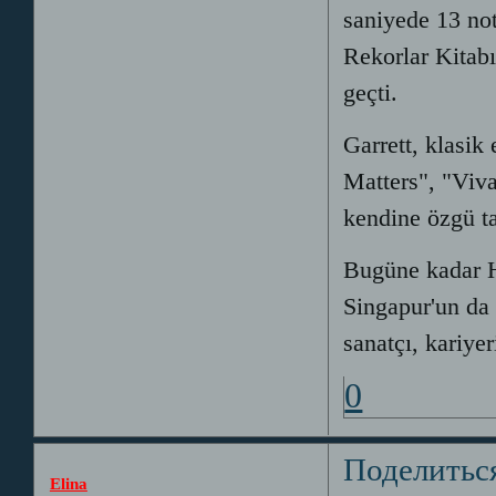
saniyede 13 no
Rekorlar Kitab
geçti.
Garrett, klasik
Matters", "Viva
kendine özgü ta
Bugüne kadar 
Singapur'un da
sanatçı, kariye
0
Поделитьс
Elina