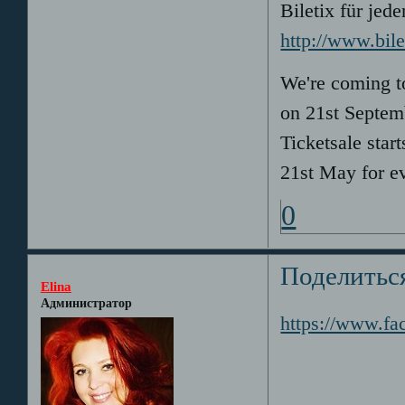
Biletix für jede
http://www.bil
We're coming t
on 21st Septem
Ticketsale star
21st May for ev
0
Поделитьс
Elina
Администратор
https://www.f