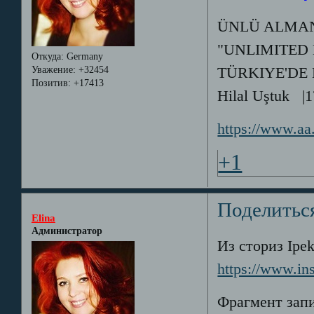
ÜNLÜ ALMAN
"UNLIMITED
Откуда:
Germany
Уважение:
+32454
TÜRKIYE'DE
Позитив:
+17413
Hilal Uştuk |1
https://www.aa
+1
Поделитьс
Elina
Администратор
Из сториз Ipek
https://www.in
Фрагмент запи