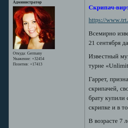
Администратор
Скрипач-вирт
https://www.tr
Всемирно изв
21 сентября д
Откуда:
Germany
Известный му
Уважение:
+32454
Позитив:
+17413
турне «Unlimit
Гаррет, приз
скрипачей, сво
брату купили 
скрипке и в т
В возрасте 7 