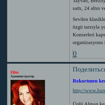
Tayvan, Brezily
sattı, 24 altın 
Sevilen klasikl
özgü tarzıyla y
Konserleri kap
organizasyonu 
0
Поделитьс
Elina
Администратор
Rekortmen kem
http://www.hu
Ünlü Alman kem