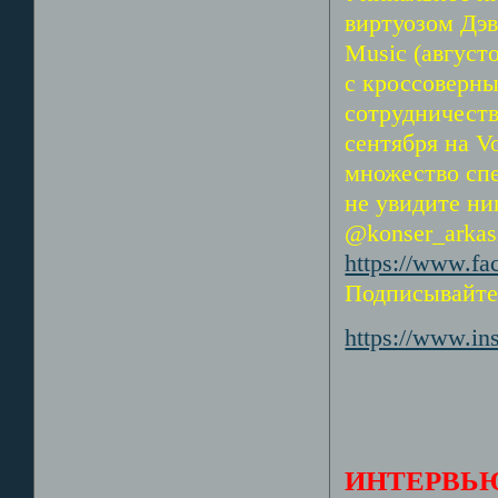
виртуозом Дэв
Music (август
с кроссоверн
сотрудничеств
сентября на Vo
множество спе
не увидите ни
@konser_arkasi
https://www.f
Подписывайтес
https://www.i
ИНТЕРВЬЮ в