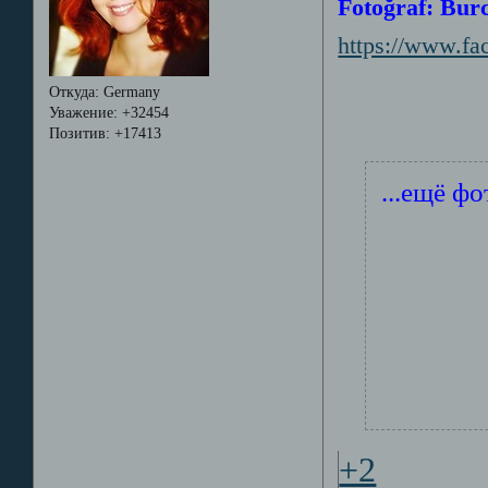
Fotoğraf: Bur
https://www.f
Откуда:
Germany
Уважение:
+32454
Позитив:
+17413
...ещё фот
+2