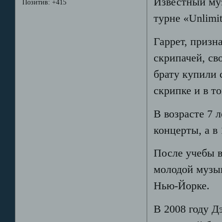
Известный му
Позитив:
+415
турне «Unlimit
Гаррет, приз
скрипачей, сво
брату купили 
скрипке и в т
В возрасте 7 
концерты, а в 
После учебы 
молодой музы
Нью-Йорке.
В 2008 году Д