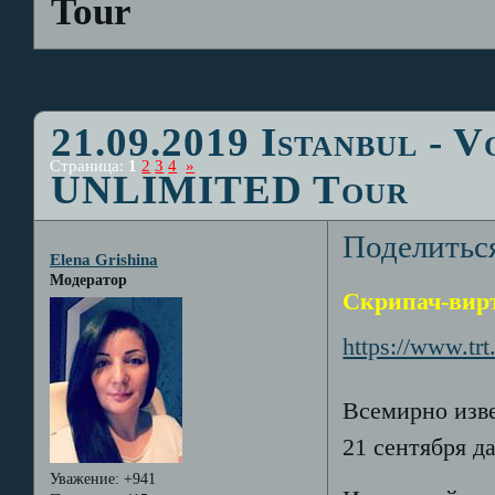
Tour
21.09.2019 Istanbul - 
Страница:
1
2
3
4
»
UNLIMITED Tour
Поделитьс
Elena Grishina
Модератор
Скрипач-вирт
https://www.trt
Всемирно изв
21 сентября д
Уважение:
+941