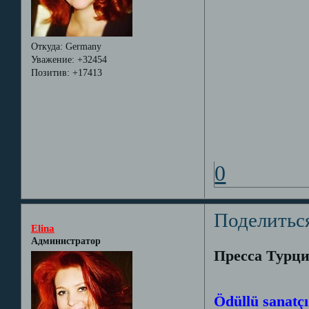
Откуда:
Germany
Уважение:
+32454
Позитив:
+17413
0
Поделитьс
Elina
Администратор
Пресса Турц
Ödüllü sanatçı