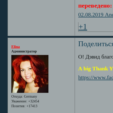
переведено:
02.08.2019 A
+1
Поделитьс
Elina
Администратор
О! Дэвид благ
A big Thank Yo
https://www.fa
Откуда:
Germany
Уважение:
+32454
Позитив:
+17413