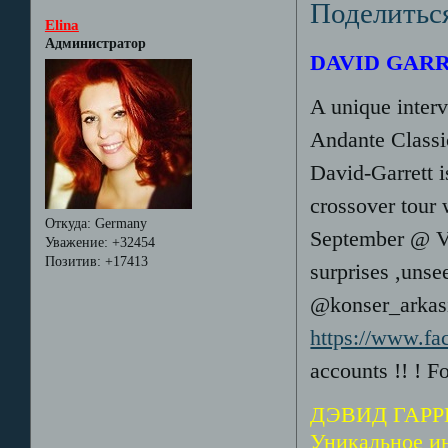
Поделитьс
Elina
Администратор
DAVID GARR
A unique inter
Andante Classic
David-Garret
crossover tour 
Откуда:
Germany
September @ Vo
Уважение:
+32454
Позитив:
+17413
surprises ,unse
@konser_arkasi
https://www.f
accounts !! ! F
ДЭВИД ГАРР
Уникальное и