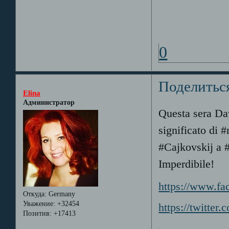
0
Поделитьс
Elina
Администратор
Questa sera Dav
significato di 
#Cajkovskij a #
Imperdibile!
https://www.f
Откуда:
Germany
Уважение:
+32454
https://twitte
Позитив:
+17413