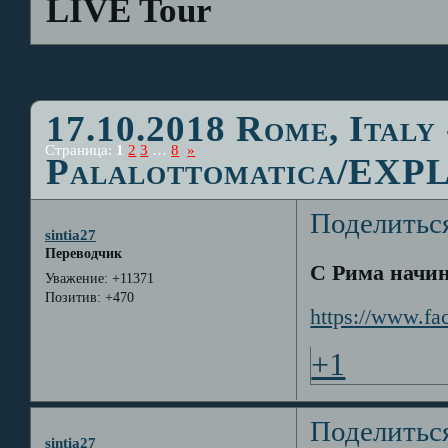
LIVE Tour
17.10.2018 Rome, Italy 
Страница:
1
2
3
…
8
»
Palalottomatica/EXP
Поделитьс
sintia27
Переводчик
С Рима начин
Уважение:
+11371
Позитив:
+470
https://www.fa
+1
Поделитьс
sintia27