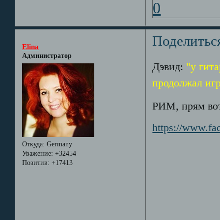
0
Поделитьс
Elina
Администратор
Дэвид:
"у гита
продолжал игр
РИМ, прям вот
https://www.f
Откуда:
Germany
Уважение:
+32454
Позитив:
+17413