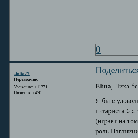
0
Поделитьс
sintia27
Переводчик
Elina
, Лиха бе
Уважение:
+11371
Позитив:
+470
Я бы с удовол
гитариста 6 ст
(играет на том
роль Паганин