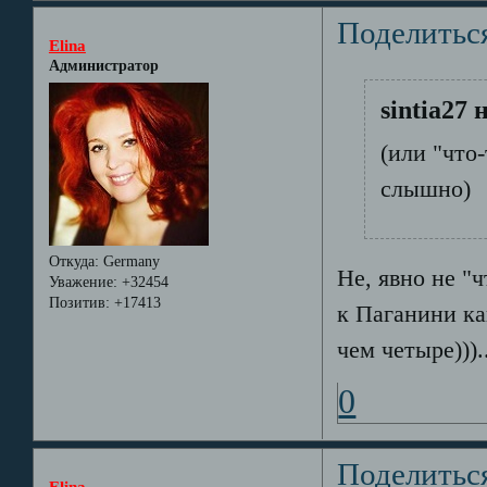
Поделитьс
Elina
Администратор
sintia27 
(или "что
слышно)
Откуда:
Germany
Не, явно не "
Уважение:
+32454
Позитив:
+17413
к Паганини ка
чем четыре))).
0
Поделитьс
Elina