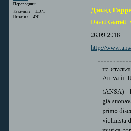
Переводчик
Дэвид Гарре
Уважение:
+11371
Позитив:
+470
David Garrett, 
26.09.2018
http://www.ansa
на италья
Arriva in I
(ANSA) - R
già suonav
primo disco
violinista 
musica con