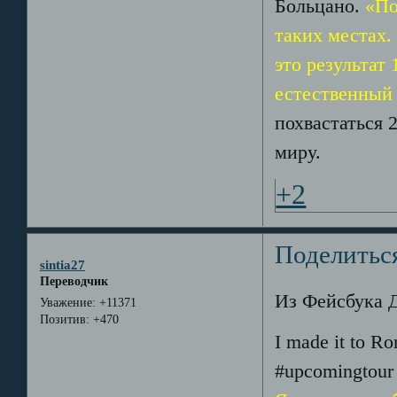
Больцано.
«По
таких местах.
это результат 
естественный
похвастаться 
миру.
+2
Поделитьс
sintia27
Переводчик
Из Фейсбука Д
Уважение:
+11371
Позитив:
+470
I made it to Ro
#upcomingtour 