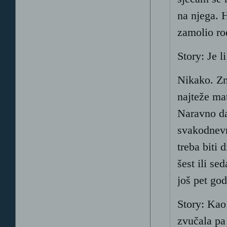
na njega. 
zamolio rod
Story: Je l
Nikako. Zn
najteže ma
Naravno da 
svakodnevn
treba biti 
šest ili se
još pet god
Story: Kao
zvučala pa