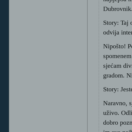
Dubrovnik
Story: Taj
odvija inte
Nipošto! Po
spomenem D
sjećam div
gradom. Ni
Story: Jest
Naravno, sj
uživo. Odli
dobro pozn