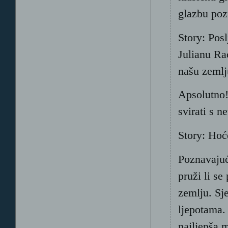
glazbu poz
Story: Posl
Julianu Ra
našu zemlj
Apsolutno!
svirati s 
Story: Hoć
Poznavajuć
pruži li se
zemlju. Sj
ljepotama.
najljepša 