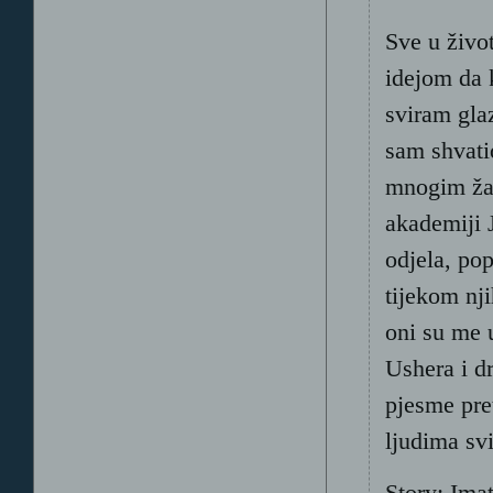
Sve u živo
idejom da 
sviram gla
sam shvatio
mnogim žan
akademiji 
odjela, po
tijekom nji
oni su me 
Ushera i d
pjesme pret
ljudima svi