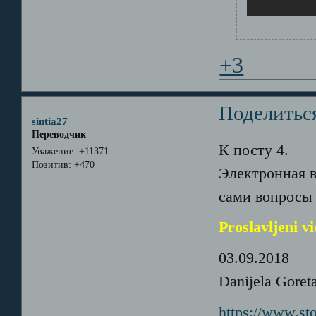
+3
Поделитьс
sintia27
Переводчик
К посту 4.
Уважение:
+11371
Позитив:
+470
Электронная в
сами вопросы 
Proslavljeni v
03.09.2018
Danijela Goret
https://www.sto