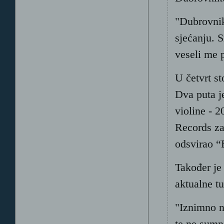
"Dubrovnik
sjećanju. 
veseli me 
U četvrt st
Dva puta je
violine - 
Records za
odsvirao 
Također je
aktualne tu
"Iznimno n
te ne sumn