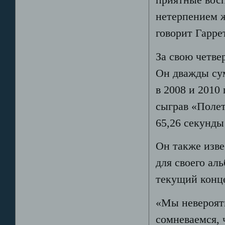
нетерпением ж
говорит Гаррет
За свою четве
Он дважды сум
в 2008 и 2010
сыграв «Полет
65,26 секунды
Он также изве
для своего ал
текущий конце
«Мы невероятн
сомневаемся, 