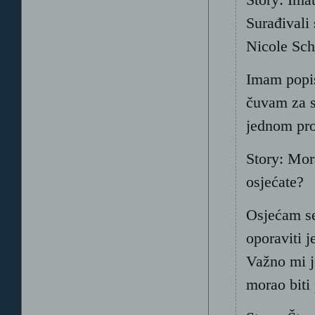
Story: Imat
Surađivali
Nicole Sch
Imam popis
čuvam za s
jednom proj
Story: Mor
osjećate?
Osjećam se
oporaviti j
Važno mi j
morao biti