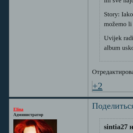
im sve najb
Story: Iak
možemo li 
Uvijek rad
album usko
Отредактирован
+2
Поделитьс
Elina
Администратор
sintia27 