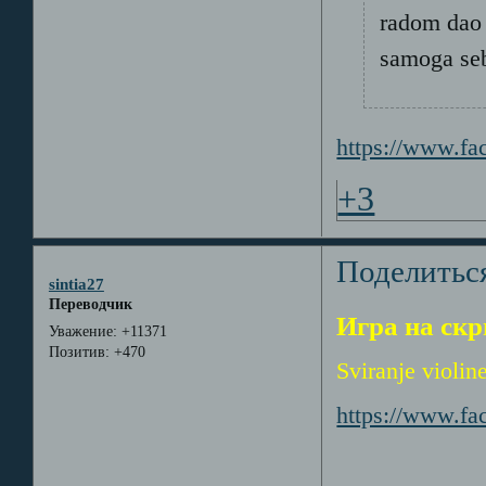
radom dao 
samoga se
https://www.f
+3
Поделитьс
sintia27
Переводчик
Игра на скр
Уважение:
+11371
Позитив:
+470
Sviranje violin
https://www.f