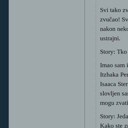
Svi tako z
zvučao! Sve
nakon nekol
ustrajni.
Story: Tko 
Imao sam i
Itzhaka Pe
Isaaca Ste
slovljen s
mogu zvati
Story: Jeda
Kako ste zn