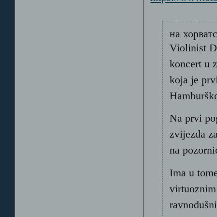
на хорват
Violinist D
koncert u z
koja je prv
Hamburško
Na prvi po
zvijezda z
na pozorni
Ima u tome 
virtuoznim
ravnodušni