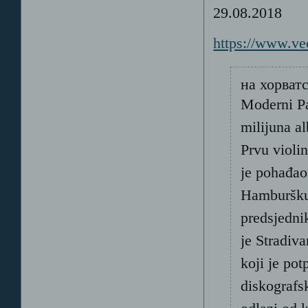
29.08.2018
https://www.ve
на хорват
Moderni Pag
milijuna a
Prvu violin
je pohađao 
Hamburšku 
predsjedn
je Stradiva
koji je po
diskograf