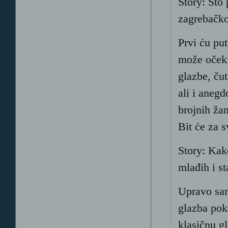
Story: Što
zagrebačko
Prvi ću pu
može očeki
glazbe, ču
ali i anegd
brojnih ža
Bit će za 
Story: Kako
mlađih i st
Upravo sam
glazba pok
klasičnu gl