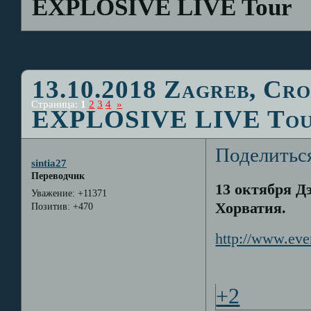
EXPLOSIVE LIVE Tour
13.10.2018 Zagreb, Cro
Страница:
1
2
3
4
»
EXPLOSIVE LIVE To
Поделитьс
sintia27
Переводчик
13 октября Д
Уважение:
+11371
Хорватия.
Позитив:
+470
http://www.even
+2