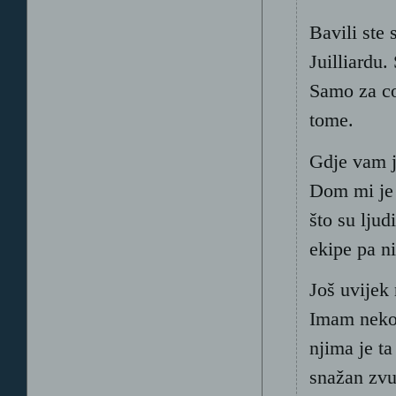
Bavili ste 
Juilliardu.
Samo za co
tome.
Gdje vam j
Dom mi je t
što su lju
ekipe pa n
Još uvijek 
Imam nekol
njima je ta
snažan zvu