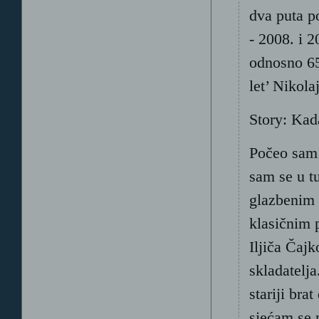
dva puta po
- 2008. i 
odnosno 65
let’ Nikol
Story: Kada
Počeo sam 
sam se u t
glazbenim
klasičnim 
Iljiča Čajk
skladatelj
stariji bra
sjećam se 