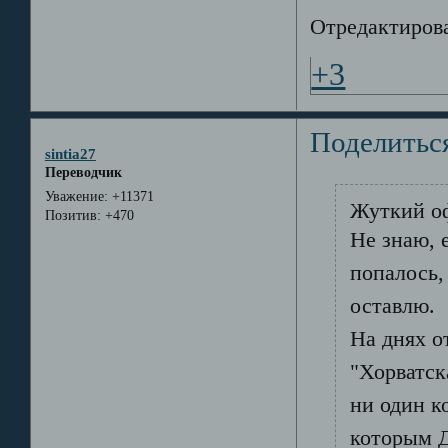
Отредактирован
+3
Поделитьс
sintia27
Переводчик
Уважение:
+11371
Жуткий оф
Позитив:
+470
Не знаю, е
попалось,
оставлю.
На днях о
"Хорватска
ни один к
которым Д