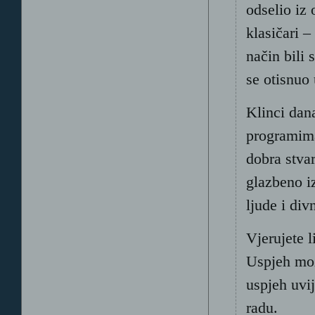
odselio iz 
klasičari –
način bili
se otisnuo 
Klinci dan
programima
dobra stvar
glazbeno i
ljude i di
Vjerujete l
Uspjeh može
uspjeh uvi
radu.