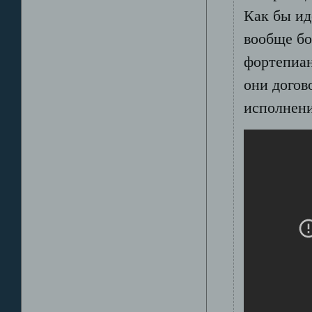
Как бы ид
вообще бо
фортепиан
они догов
исполнени