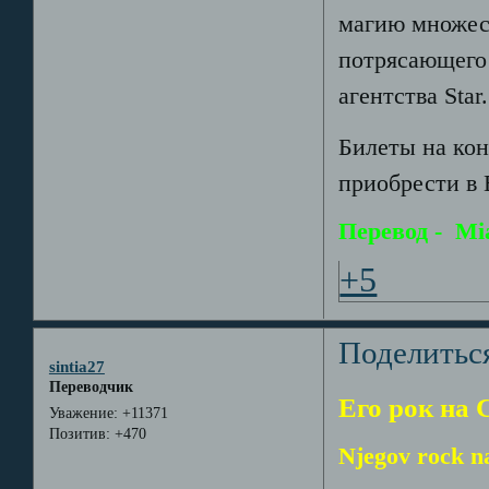
магию множес
потрясающего 
агентства Star.
Билеты на кон
приобрести в 
Перевод - Mi
+5
Поделитьс
sintia27
Переводчик
Его рок на 
Уважение:
+11371
Позитив:
+470
Njegov rock na