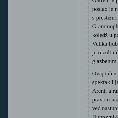
Garrett je 
postao je n
s prestiž
Grammopho
koledž u p
Velika lju
je rezulti
glazbenim
Ovaj talent
spektakli 
Areni, a r
pravom naz
već nastup
Dubrovnik