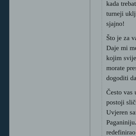
kada treba
turneji ukl
sjajno!
Što je za 
Daje mi mo
kojim svije
morate pre
dogoditi d
Često vas 
postoji sli
Uvjeren sam
Paganiniju.
redefinirao