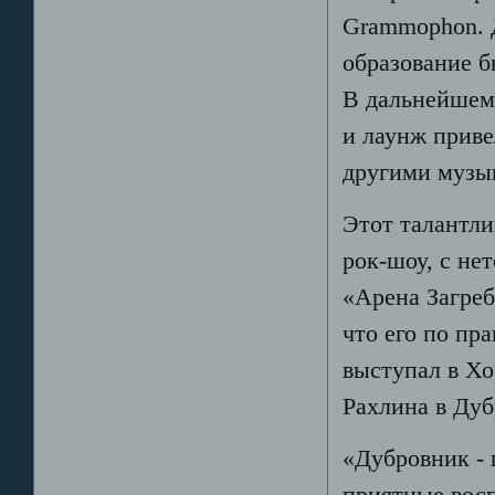
Grammophon. Д
образование б
В дальнейшем,
и лаунж приве
другими музы
Этот талантли
рок-шоу, с не
«Арена Загреб
что его по пр
выступал в Хо
Рахлина в Дуб
«Дубровник - 
приятные восп