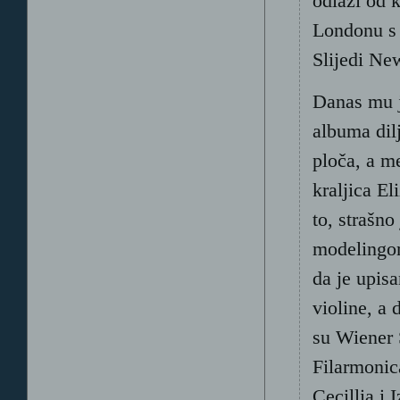
odlazi od 
Londonu s 
Slijedi Ne
Danas mu j
albuma dilj
ploča, a m
kraljica E
to, strašno
modelingo
da je upis
violine, a
su Wiener 
Filarmonic
Cecillia i 