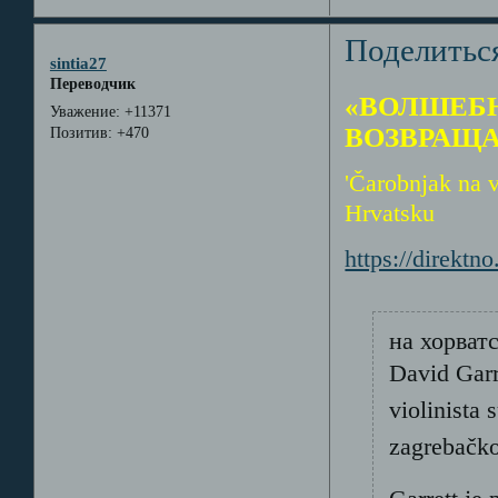
Поделитьс
sintia27
Переводчик
«ВОЛШЕБН
Уважение:
+11371
ВОЗВРАЩА
Позитив:
+470
'Čarobnjak na v
Hrvatsku
https://direkt
на хорват
David Garr
violinista
zagrebačko