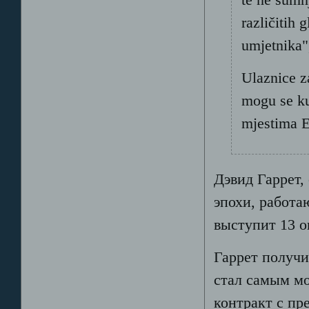
različitih
umjetnika",
Ulaznice z
mogu se ku
mjestima 
Дэвид Гаррет,
эпохи, работа
выступит 13 о
Гаррет получи
стал самым м
контракт с п