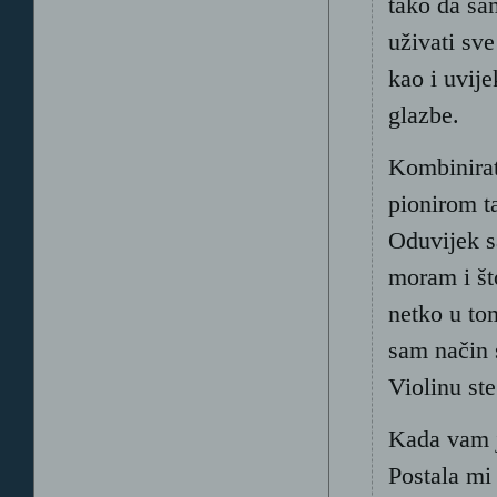
tako da sa
uživati sve
kao i uvije
glazbe.
Kombinirat
pionirom t
Oduvijek s
moram i št
netko u to
sam način 
Violinu ste
Kada vam j
Postala mi