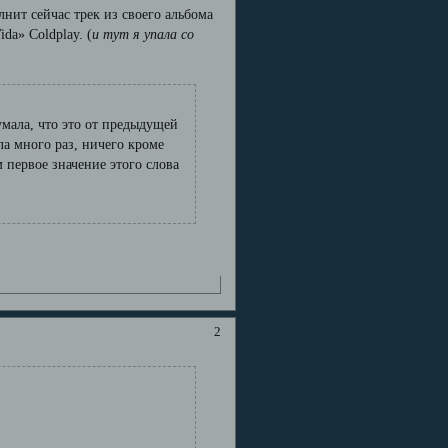
нит сейчас трек из своего альбома
da» Coldplay. (
и тут я упала со
умала, что это от предыдущей
ла много раз, ничего кроме
 первое значение этого слова
2