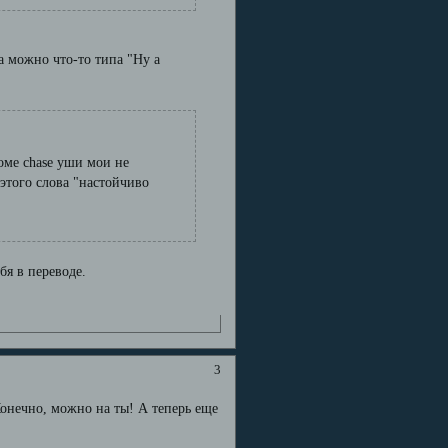
а можно что-то типа "Ну а
оме chase уши мои не
этого слова "настойчиво
бя в переводе.
3
 Конечно, можно на ты! А теперь еще