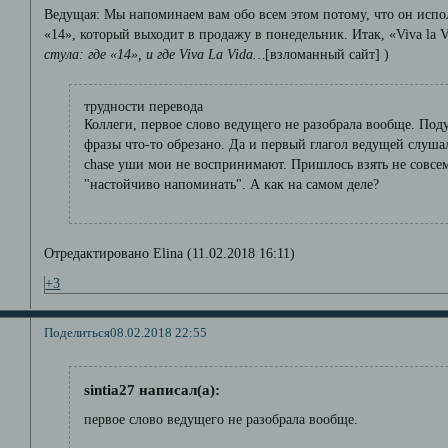
Ведущая: Мы напоминаем вам обо всем этом потому, что он испол
«14», который выходит в продажу в понедельник. Итак, «Viva la Vi
стула: где «14», и где Viva La Vida…
[взломанный сайт] )
трудности перевода
Коллеги, первое слово ведущего не разобрала вообще. Под
фразы что-то обрезано. Да и первый глагол ведущей слуша
chase уши мои не воспринимают. Пришлось взять не совсем
"настойчиво напоминать". А как на самом деле?
Отредактировано Elina (11.02.2018 16:11)
+3
Поделиться
08.02.2018 22:55
sintia27 написал(а):
первое слово ведущего не разобрала вообще.