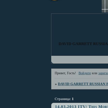
DAVID GARRETT RUSSI
Привет, Гость!
Войдите
или
зареги
»
DAVID GARRETT RUSSIAN
Страница:
1
14.03.2013 ITV/ This Mor