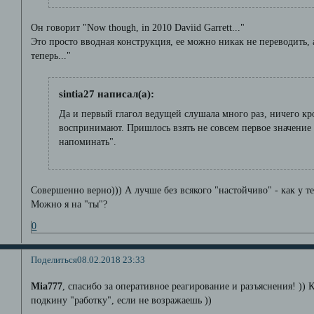
Он говорит "Now though, in 2010 Daviid Garrett..."
Это просто вводная конструкция, ее можно никак не переводить, 
теперь..."
sintia27 написал(а):
Да и первый глагол ведущей слушала много раз, ничего кр
воспринимают. Пришлось взять не совсем первое значение 
напоминать".
Совершенно верно))) А лучше без всякого "настойчиво" - как у те
Можно я на "ты"?
0
Поделиться
08.02.2018 23:33
Mia777
, спасибо за оперативное реагирование и разъяснения! ))
подкину "работку", если не возражаешь ))