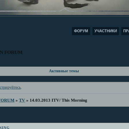
ФОРУМ
УЧАСТНИКИ
ПР
AN FORUM
Активные темы
стрируйтесь
.
 FORUM
»
TV
»
14.03.2013 ITV/ This Morning
ning