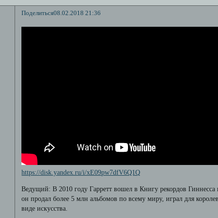
Поделиться
08.02.2018 21:36
https://disk.yandex.ru/i/xE09pw7dfV6Q1Q
Ведущий: В 2010 году Гарретт вошел в Книгу рекордов Гиннесса 
он продал более 5 млн альбомов по всему миру, играл для короле
виде искусства.