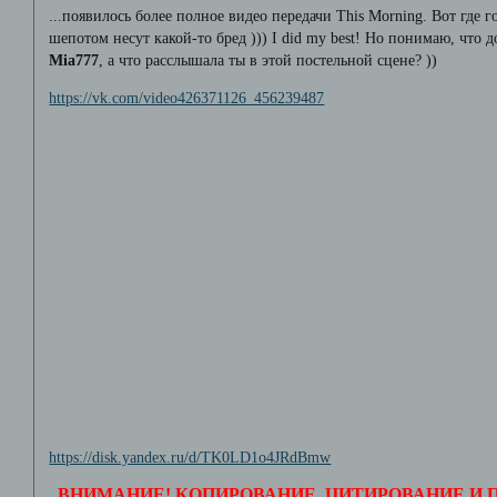
...появилось более полное видео передачи This Morning. Вот где
шепотом несут какой-то бред ))) I did my best! Но понимаю, что до
Mia777
, а что расслышала ты в этой постельной сцене? ))
https://vk.com/video426371126_456239487
https://disk.yandex.ru/d/TK0LD1o4JRdBmw
ВНИМАНИЕ! КОПИРОВАНИЕ, ЦИТИРОВАНИЕ И 