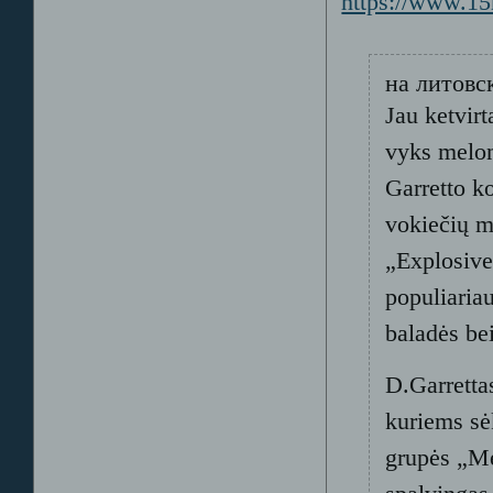
https://www.15
на литовс
Jau ketvir
vyks melom
Garretto k
vokiečių m
„Explosive
populiariau
baladės bei
D.Garretta
kuriems sė
grupės „Me