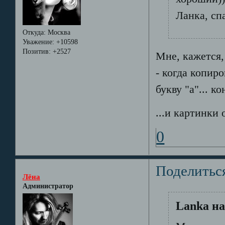
Ланка, сп
Откуда:
Москва
Уважение:
+10598
Позитив:
+2527
Мне, кажется,
- когда копир
букву "а"... к
...и картинки 
0
Поделитьс
Лёна
Администратор
Lanka на