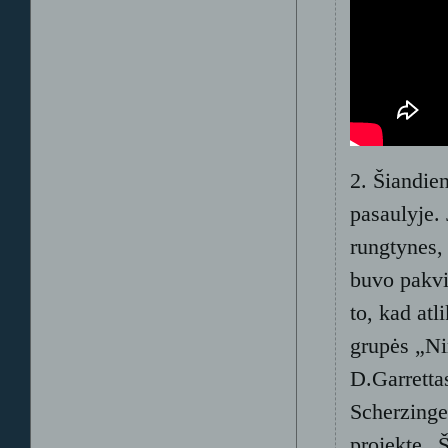
2. Šiandie
pasaulyje. 
rungtynes, 
buvo pakvie
to, kad atl
grupės „Ni
D.Garretta
Scherzinge
projekte „