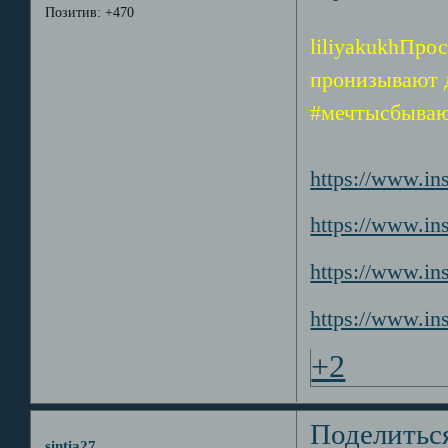
Позитив:
+470
liliyakukhПро
пронизывают д
#мечтысбыва
https://www.i
https://www.i
https://www.in
https://www.i
+2
Поделитьс
sintia27