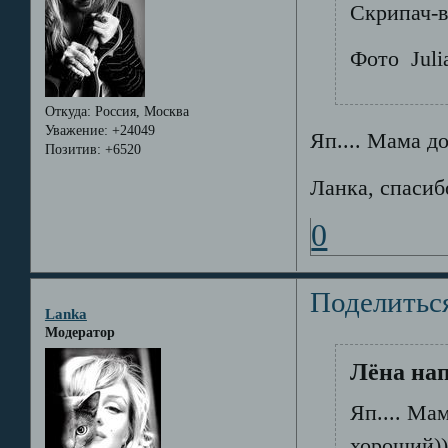
Скрипач-в
Фото Juli
Откуда:
Россия, Москва
Уважение:
+24049
Яп.... Мама д
Позитив:
+6520
Ланка, спаси
0
Поделитьс
Lanka
Модератор
Лёна нап
Яп.... Ма
хороший)