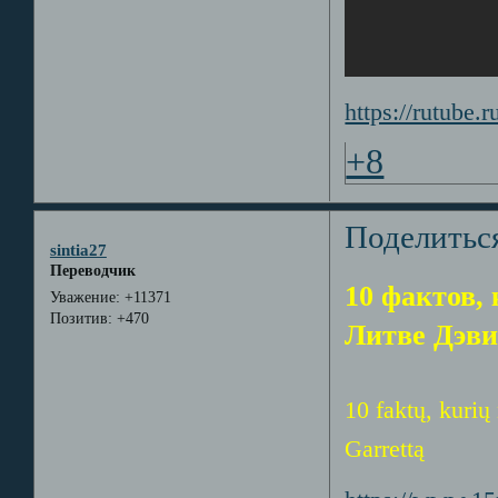
https://rutube
+8
Поделитьс
sintia27
Переводчик
10 фактов,
Уважение:
+11371
Позитив:
+470
Литве Дэви
10 faktų, kurių
Garrettą