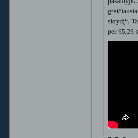
pasaulyje.
greičiausi
skrydį“. T
per 65,26 s