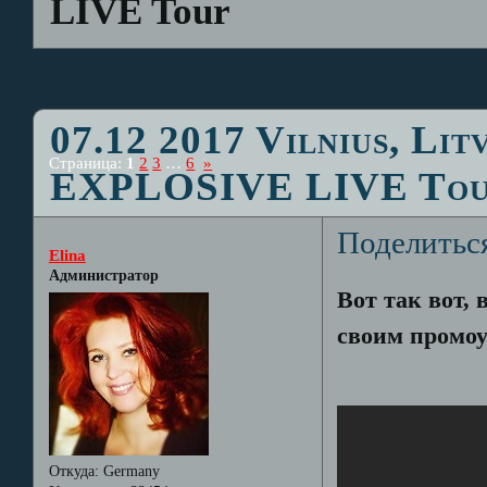
LIVE Tour
07.12 2017 Vilnius, Lit
Страница:
1
2
3
…
6
»
EXPLOSIVE LIVE To
Поделитьс
Elina
Администратор
Вот так вот,
своим промоу
Откуда:
Germany