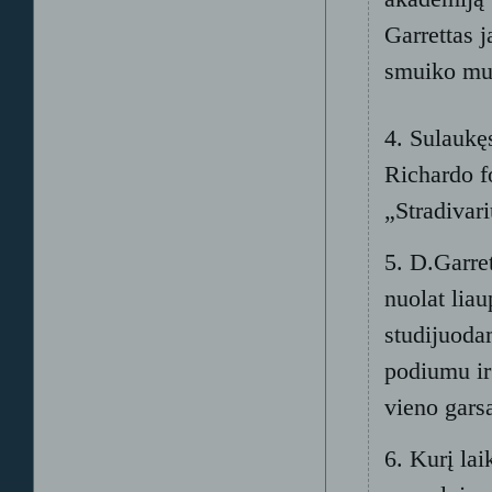
Garrettas 
smuiko mu
4. Sulaukę
Richardo f
„Stradivar
5. D.Garret
nuolat lia
studijuoda
podiumu ir
vieno gars
6. Kurį la