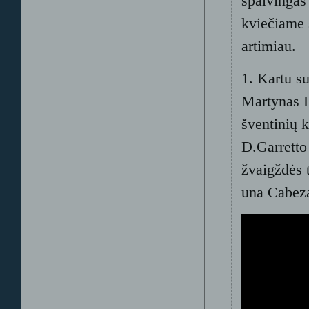
spalvingas 
kviečiame 
artimiau.
1. Kartu s
Martynas L
šventinių 
D.Garretto
žvaigždės 
una Cabeza