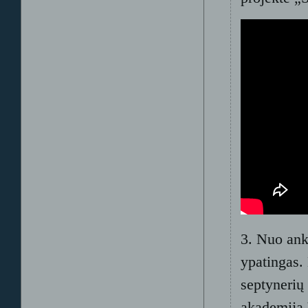
3. Nuo ank
ypatingas.
septynerių
akademiją 