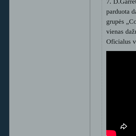
7. D.Garre
parduota d
grupės „Co
vienas daž
Oficialus v