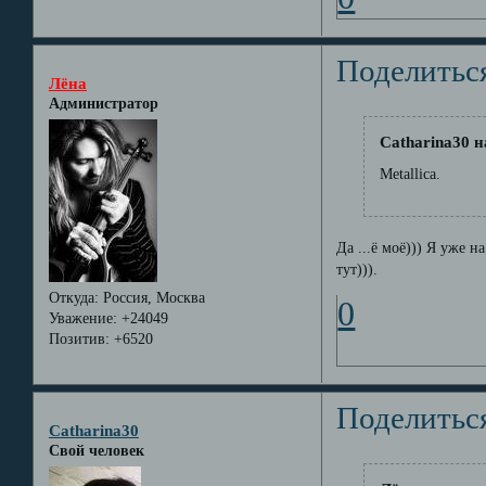
Поделитьс
Лёна
Администратор
Catharina30 н
Metallica.
Да ...ё моё))) Я уже 
тут))).
Откуда:
Россия, Москва
0
Уважение:
+24049
Позитив:
+6520
Поделитьс
Catharina30
Свой человек