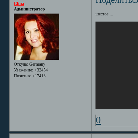
Elina
Администратор
шестое....
Откуда:
Germany
Уважение:
+32454
Позитив:
+17413
0