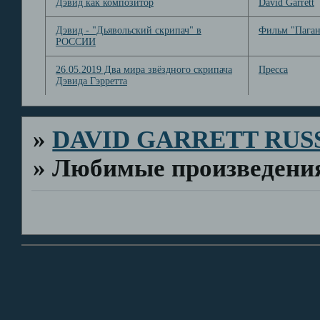
Дэвид как композитор
David Garrett
Дэвид - "Дьявольский скрипач" в
Фильм "Паган
РОССИИ
26.05.2019 Два мира звёздного скрипача
Пресса
Дэвида Гэрретта
»
DAVID GARRETT RUS
»
Любимые произведени