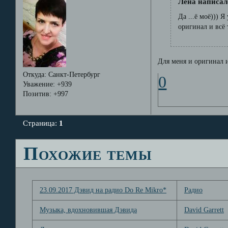
Лёна написал(
Да ...ё моё))) 
оригинал и всё т
Для меня и оригинал 
Откуда:
Санкт-Петербург
0
Уважение:
+939
Позитив:
+997
Страница:
1
Похожие темы
23.09.2017 Дэвид на радио Do Re Mikro*
Радио
Музыка, вдохновившая Дэвида
David Garrett