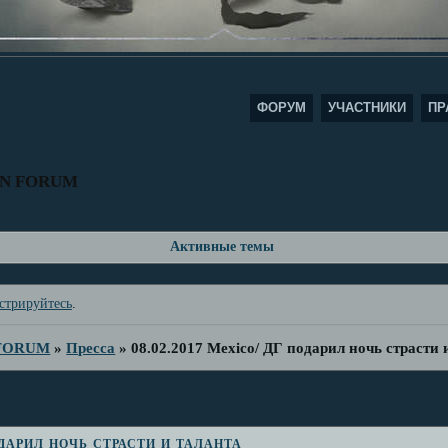
ФОРУМ
УЧАСТНИКИ
ПР
AN FORUM
Активные темы
стрируйтесь
.
 FORUM
»
Пресса
»
08.02.2017 Mexico/ ДГ подарил ночь страсти 
дарил ночь страсти и таланта