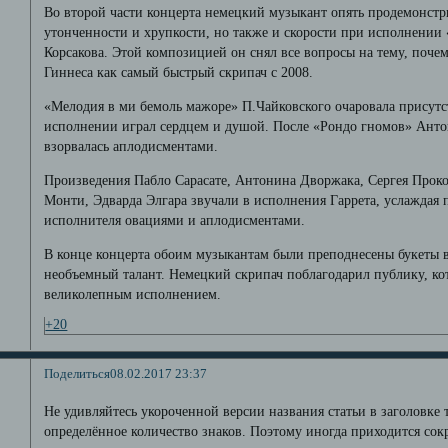
Во второй части концерта немецкий музыкант опять продемонст
утонченности и хрупкости, но также и скорости при исполнении
Корсакова. Этой композицией он снял все вопросы на тему, почем
Гиннеса как самый быстрый скрипач с 2008.
«Мелодия в ми бемоль мажоре» П.Чайковского очаровала присутс
исполнении играл сердцем и душой. После «Рондо гномов» Ант
взорвалась аплодисментами.
Произведения Пабло Сарасате, Антонина Дворжака, Сергея Прок
Монти, Эдварда Элгара звучали в исполнения Гаррета, услаждая 
исполнителя овациями и аплодисментами.
В конце концерта обоим музыкантам были преподнесены букеты в
необъемный талант. Немецкий скрипач поблагодарил публику, кот
великолепным исполнением.
+20
Поделиться
08.02.2017 23:37
Не удивляйтесь укороченной версии названия статьи в заголовке
определённое количество знаков. Поэтому иногда приходится сокр