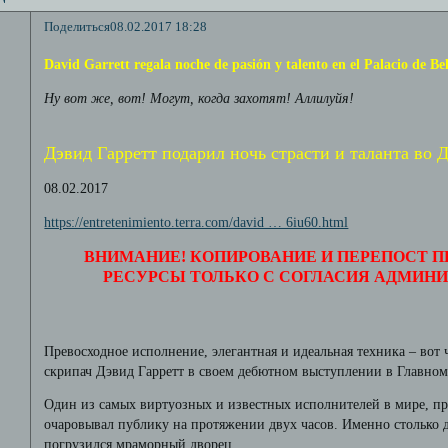
Поделиться
08.02.2017 18:28
David Garrett regala noche de pasión y talento en el Palacio de Bel
Ну вот же, вот! Могут, когда захотят! Аллилуйя!
Дэвид Гарретт подарил ночь страсти и таланта во
08.02.2017
https://entretenimiento.terra.com/david … 6iu60.html
ВНИМАНИЕ! КОПИРОВАНИЕ И ПЕРЕПОСТ П
РЕСУРСЫ ТОЛЬКО С СОГЛАСИЯ АДМИН
Превосходное исполнение, элегантная и идеальная техника – вот
скрипач Дэвид Гарретт в своем дебютном выступлении в Главном
Один из самых виртуозных и известных исполнителей в мире, п
очаровывал публику на протяжении двух часов. Именно столько д
погрузился мраморный дворец.