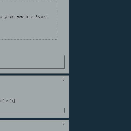
е устала мечтать о Речитал
6
ный сайт]
7