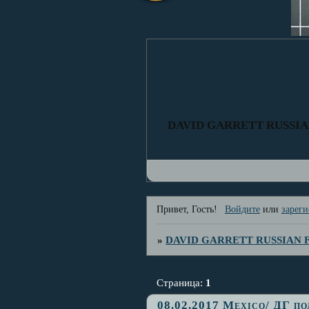
DAVID GARRETT RUSSI
Привет, Гость!
Войдите
или
зареги
»
DAVID GARRETT RUSSIAN
Страница:
1
08.02.2017 Mexico/ ДГ по