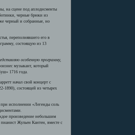
ны, на сцене под аплодисменты
 ботинки, черные брюки из
же черный и собранные, но
тья, переполнявшего его в
ограмму, состоящую из 13
редставляю особенную программу,
роизнес музыкант, который
Буш» 1716 года.
арретт начал свой концерт с
2-1890), состоящей из четырех
и при исполнении «Легенды соль
дисментами.
аждое произведение небольшим
пианист Жульен Кантен, вместе с