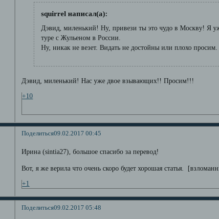
squirrel написал(а):
Дэвид, миленький! Ну, привези ты это чудо в Москву! Я уж
туре с Жульеном в России.
Ну, никак не везет. Видать не достойны или плохо просим.
Дэвид, миленький! Нас уже двое взывающих!! Просим!!!
+10
Поделиться
09.02.2017 00:45
Ирина (sintia27), большое спасибо за перевод!
Вот, я же верила что очень скоро будет хорошая статья. [взломан
+1
Поделиться
09.02.2017 05:48