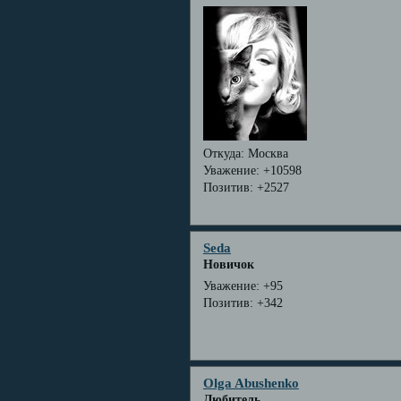
Откуда:
Москва
Уважение:
+10598
Позитив:
+2527
Seda
Новичок
Уважение:
+95
Позитив:
+342
Olga Abushenko
Любитель