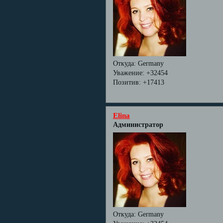
Откуда:
Germany
Уважение:
+32454
Позитив:
+17413
Elina
Администратор
Откуда:
Germany