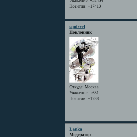
Уважение:
+32454
Позитив:
+17413
squirrel
Поклонник
Откуда:
Москва
Уважение:
+631
Позитив:
+1788
Lanka
Модератор