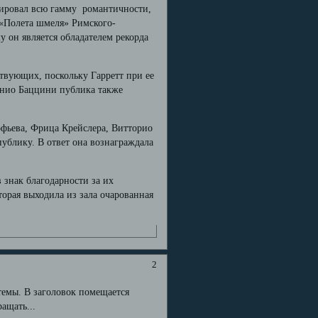
рировал всю гамму романтичности,
 «Полета шмеля» Римского-
у он является обладателем рекорда
твующих, поскольку Гарретт при ее
онио Баццини публика также
офьева, Фрица Крейслера, Витторио
публику. В ответ она вознаграждала
 знак благодарности за их
орая выходила из зала очарованная
2
 темы. В заголовок помещается
ащать...