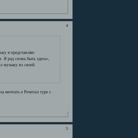
4
ьку я представляю
 Я рад снова быть здесь»,
ал музыку из своей
а мечтать о Речитал туре с
5