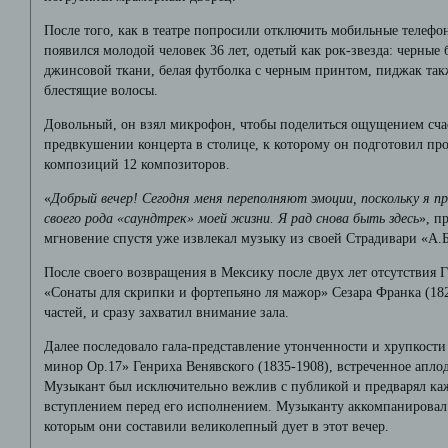
После того, как в театре попросили отключить мобильные телефо
появился молодой человек 36 лет, одетый как рок-звезда: черные
джинсовой ткани, белая футболка с черным принтом, пиджак так
блестящие волосы.
Довольный, он взял микрофон, чтобы поделиться ощущением счас
предвкушении концерта в столице, к которому он подготовил пр
композиций 12 композиторов.
«
Добрый вечер! Сегодня меня переполняют эмоции, поскольку я п
своего рода «саундтрек» моей жизни. Я рад снова быть здесь
», п
мгновение спустя уже извлекал музыку из своей Страдивари «А.
После своего возвращения в Мексику после двух лет отсутствия Г
«Сонаты для скрипки и фортепьяно ля мажор» Сезара Франка (182
частей, и сразу захватил внимание зала.
Далее последовало гала-представление утонченности и хрупкост
минор Ор.17» Генриха Венявского (1835-1908), встреченное апло
Музыкант был исключительно вежлив с публикой и предварял к
вступлением перед его исполнением. Музыканту аккомпанировал 
которым они составили великолепный дует в этот вечер.