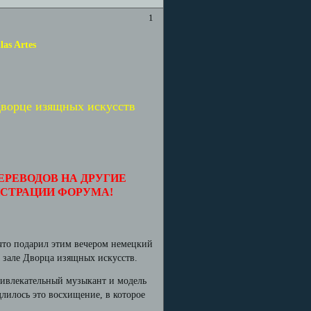
1
las Artes
 Дворце изящных искусств
ЕРЕВОДОВ НА ДРУГИЕ
ИСТРАЦИИ ФОРУМА!
 что подарил этим вечером немецкий
 зале Дворца изящных искусств.
ривлекательный музыкант и модель
лилось это восхищение, в которое