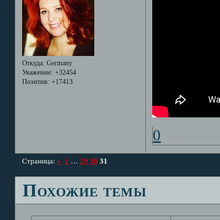
Откуда:
Germany
Уважение:
+32454
Позитив:
+17413
0
Страница:
«
1
…
29
30
31
Похожие темы