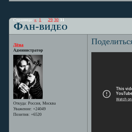
Страница:
«
1
…
29
30
31
Фан-видео
Поделитьс
Лёна
Администратор
Откуда:
Россия, Москва
Уважение:
+24049
Позитив:
+6520