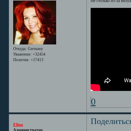
Не столько из-за визу
Откуда:
Germany
Уважение:
+32454
Позитив:
+17413
0
Поделитьс
Elina
Администратор