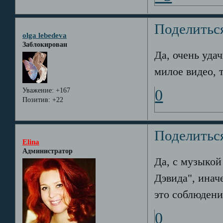
Поделитьс
olga lebedeva
Заблокирован
Да, очень уда
милое видео, 
Уважение:
+167
0
Позитив:
+22
Поделитьс
Elina
Администратор
Да, с музыкой
Дэвида", инач
это соблюдени
0