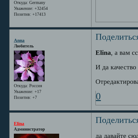
Откуда:
Germany
Уважение:
+32454
Позитив:
+17413
Поделитьс
Anna
Любитель
Elina
, а вам 
И да качество 
Отредактирова
Откуда:
Россия
Уважение:
+17
0
Позитив:
+7
Поделитьс
Elina
Администратор
да давайте сю