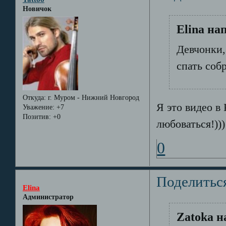
Новичок
Elina на
Девчонки,
спать собр
Откуда:
г. Муром - Нижний Новгород
Я это видео в
Уважение:
+7
Позитив:
+0
любоваться!)))
0
Поделитьс
Elina
Администратор
Zatoka н