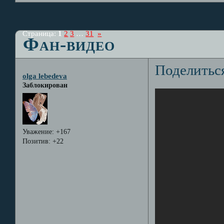
Страница:
1
2
3
…
31
»
Фан-видео
Поделитьс
olga lebedeva
Заблокирован
Уважение:
+167
Позитив:
+22