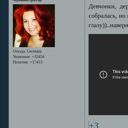
Девчонки, держ
собралась, но 
глазу))..навер
Откуда:
Germany
Уважение:
+32454
Позитив:
+17413
+3