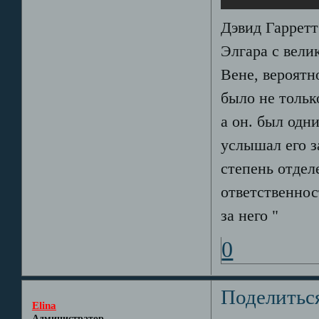
Дэвид Гарретт
Элгара с вели
Вене, вероятн
было не тольк
а он. был одн
услышал его з
степень отдел
ответственнос
за него "
0
Поделитьс
Elina
Администратор