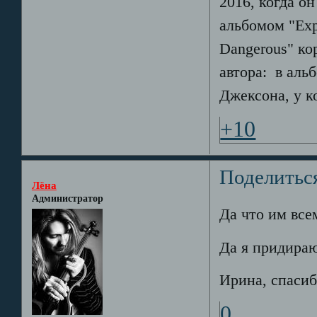
2016, когда о
альбомом "Exp
Dangerous" к
автора: в аль
Джексона, у к
+10
Поделитьс
Лёна
Администратор
Да что им все
Да я придираю
Ирина, спасиб
0