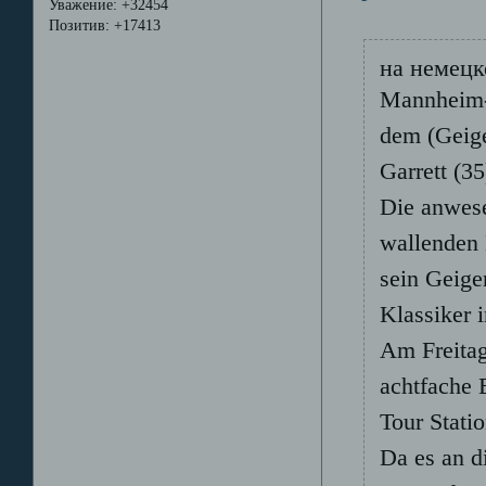
Уважение:
+32454
Позитив:
+17413
на немец
Mannheim-I
dem (Geige
Garrett (3
Die anwes
wallenden 
sein Geige
Klassiker 
Am Freita
achtfache 
Tour Statio
Da es an d