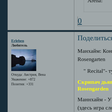
Arena:
0
Поделитьс
Erleben
Любитель
Манхайм: Конц
Rosengarten
" Recital"- т
Откуда:
Австрия, Вена
Уважение:
+872
Скрипач дьяв
Позитив:
+331
Rosengarden
Maннхайм - У 
(здесь игра сл