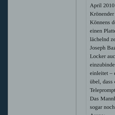
April 2010
Krönender 
Könnens de
einen Platt
lächelnd z
Joseph Bazz
Locker auc
einzubinde
einleitet 
übel, dass
Teleprompt
Das Mannh
sogar noch