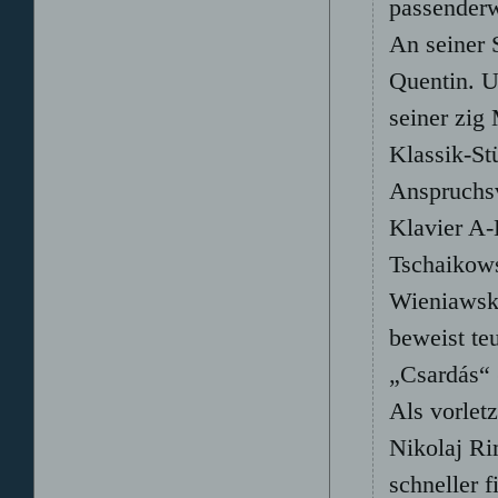
passenderw
An seiner 
Quentin. U
seiner zig
Klassik-St
Anspruchsv
Klavier A-
Tschaikows
Wieniawski
beweist te
„Csardás“ 
Als vorlet
Nikolaj Ri
schneller f