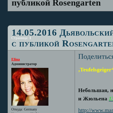
публикой Rosengarten
14.05.2016 Дьявольски
Страница:
1
с публикой Rosengarte
Поделитьс
Elina
Администратор
‚Teufelsgeiger
Небольшая, н
и Жюльена
1
http://www.ma
Откуда:
Germany