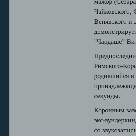
мажор (Сезара
Чайковского, 
Венявского и 
демонстрирует
"Чардаше" Ви
Предпоследни
Римского-Корс
родившийся в 
принадлежащий
секунды.
Коронным зав
экс-вундеркин
со звукозапис