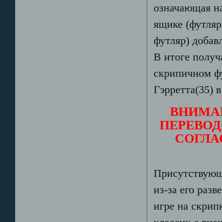
означающая на
ящике (футляре
футляр) добав
В итоге получ
скрипичном фу
Гэрретта(35) 
ВНИМА
ПЕРЕВОД
СОГЛА
Присутствующ
из-за его раз
игре на скрип