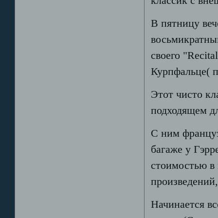
классик с вне
В пятницу ве
восьмикратны
своего "Recit
Курпфальце( п
Этот чисто кл
подходящем дл
С ним францу
багаже у Гэрр
стоимостью в 
произведений,
Начинается вс