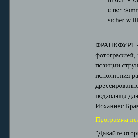
einer Somm
sicher wil
ФРАНКФУРТ - "
фотографией, 
позиции струн
исполнения ра
дрессированно
подходяща для
Йоханнес Брам
Программа не
"Давайте отор