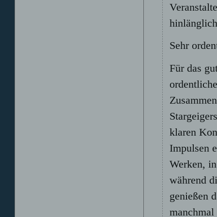
Veranstalt
hinlänglic
Sehr orden
Für das g
ordentlich
Zusammensp
Stargeiger
klaren Kon
Impulsen e
Werken, in
während di
genießen d
manchmal 