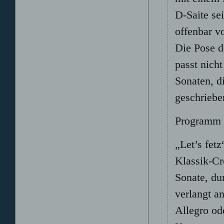
D-Saite se
offenbar v
Die Pose d
passt nich
Sonaten, d
geschriebe
Programm 
„Let’s fet
Klassik-Cr
Sonate, du
verlangt a
Allegro ode