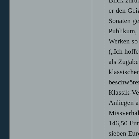
Blick zurüc
er den Gei
Sonaten ge
Publikum, 
Werken so 
(„Ich hoff
als Zugabe
klassische
beschwören
Klassik-Ve
Anliegen a
Missverhäl
146,50 Eur
sieben Eur