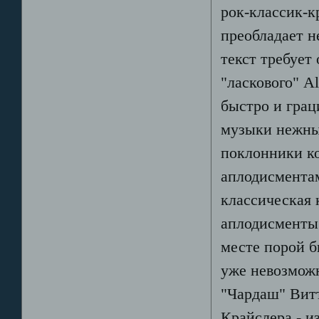
рок-классик-к
преобладает н
текст требует 
"ласкового" Al
быстро и грац
музыки нежных
поклонники к
аплодисментам
классическая 
аплодисменты 
месте порой б
уже невозможн
"Чардаш" Вит
Крайслера - 