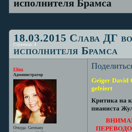
исполнителя Брамса
18.03.2015 Слава ДГ в
Страница:
1
исполнителя Брамса
Поделитьс
Elina
Администратор
Geiger David 
gefeiert
Критика на к
пианиста Жул
ВНИМА
ПЕРЕВОДО
Откуда:
Germany