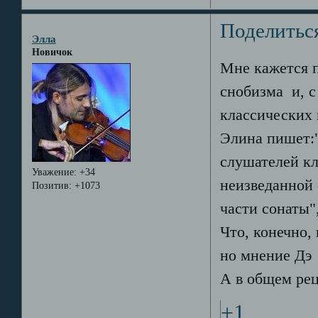
Поделитьс
Элла
Новичок
Мне кажется п
снобизма и, с
классических 
Элина пишет:"
слушателей кл
Уважение:
+34
неизведанной
Позитив:
+1073
части сонаты"
Что, конечно,
но мнение Дэ 
А в общем рец
+1