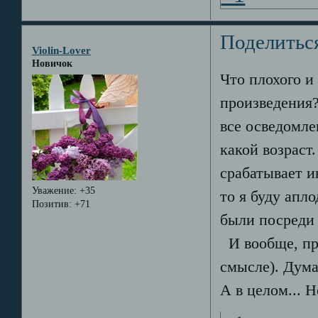
Поделитьс
Violin-Lover
Новичок
Что плохого и
произведения?
все осведомле
какой возраст
срабатывает и
Уважение:
+35
то я буду апл
Позитив:
+71
были посреди
И вообще, пр
смысле). Думае
А в целом... 