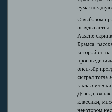
сумасшедшую 
С выбором про
оглядывается 
Аахене скрип
Брамса, расск
которой он на
произведениям
опен-эйр прог
сыграл тогда 
к классически
Дэвида, однак
классики, мис
некотором нес