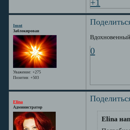
+1
Поделитьс
Imnt
Заблокирован
Вдохновенный
0
Уважение:
+275
Позитив:
+503
Поделитьс
Elina
Администратор
Elina на