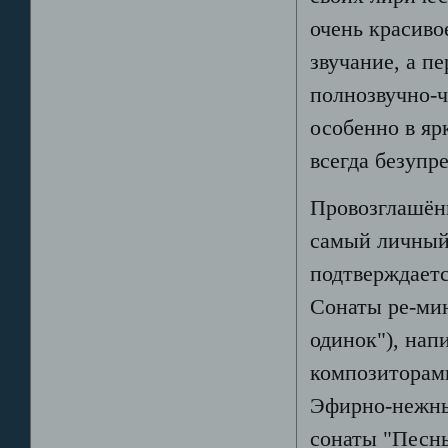
очень красиво
звучание, а п
полнозвучно-ч
особенно в яр
всегда безупр
Провозглашённ
самый личный
подтверждает
Сонаты ре-мин
одинок"), нап
композиторам
Эфирно-нежны
сонаты "Песнь