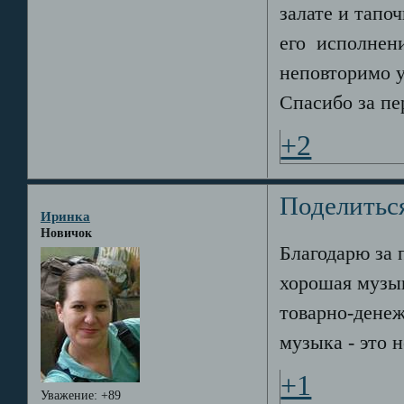
залате и тапо
его исполнени
неповторимо у
Спасибо за пе
+2
Поделитьс
Иринка
Новичок
Благодарю за 
хорошая музык
товарно-денеж
музыка - это 
+1
Уважение:
+89