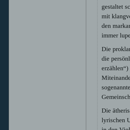
gestaltet 
mit klangvo
den markan
immer lupe
Die prokl
die persön
erzählen“)
Miteinande
sogenannte
Gemeinsch
Die ätheri
lyrischen 
in den Vio