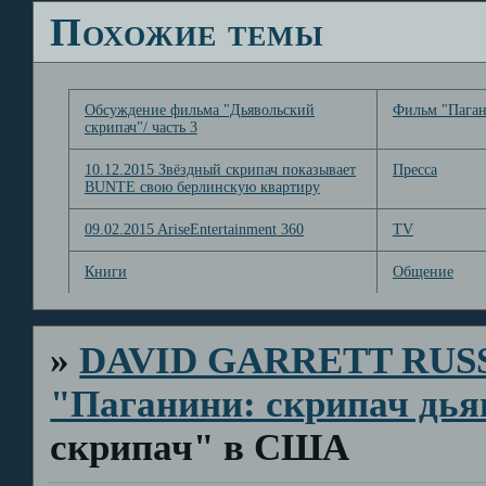
Похожие темы
Обсуждение фильма "Дьявольский
Фильм "Паган
скрипач"/ часть 3
10.12.2015 Звёздный скрипач показывает
Пресса
BUNTE свою берлинскую квартиру
09.02.2015 AriseEntertainment 360
TV
Книги
Общение
»
DAVID GARRETT RUS
"Паганини: скрипач дья
скрипач" в США