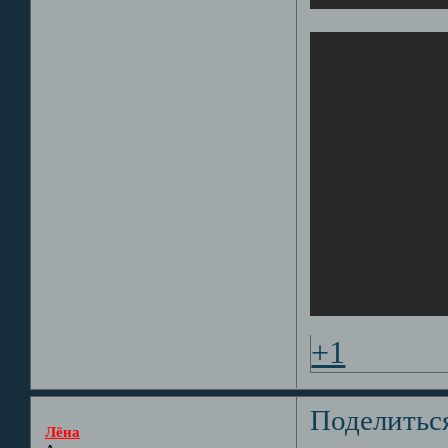
+1
Поделитьс
Лёна