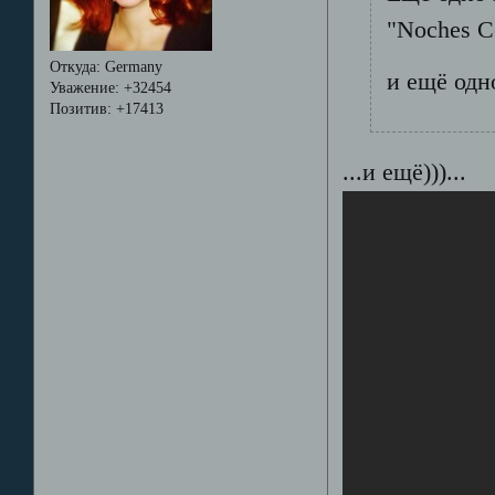
"Noches Co
Откуда:
Germany
и ещё одно
Уважение:
+32454
Позитив:
+17413
...и ещё)))...