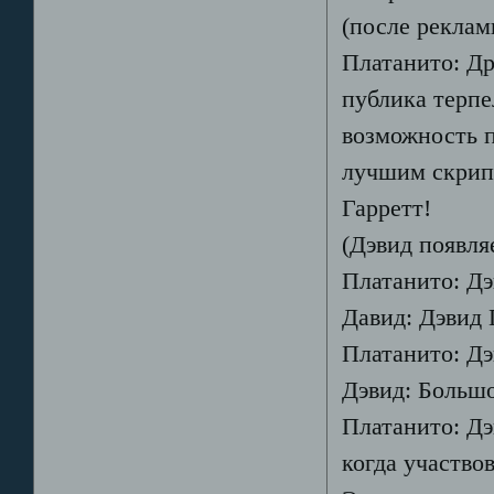
(после реклам
Платанито: Др
публика терпе
возможность 
лучшим скрипа
Гарретт!
(Дэвид появляе
Платанито: Дэ
Давид: Дэвид 
Платанито: Дэ
Дэвид: Большо
Платанито: Дэ
когда участво