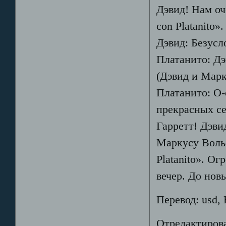
Дэвид! Нам оч
con Platanito
Дэвид: Безусл
Платанито: Дэ
(Дэвид и Марк
Платанито: О-
прекрасных се
Гарретт! Дэви
Маркусу Воль
Platanito». О
вечер. До нов
Перевод: usd,
Отредактирова