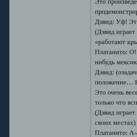
Это произведе
продемонстрир
Дэвид: Уф! Э
(Дэвид играет
«работают кр
Платанито: О!
нибудь мекси
Дэвид: (озада
положение… Н
Это очень вес
только что вс
(Дэвид играет
своих местах)
Платанито: А-