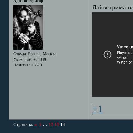
Администратор
Лайвстрима на
Откуда:
Россия, Москва
Уважение:
+24049
Позитив:
+6520
+1
Страница:
«
1
…
12
13
14