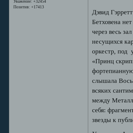
Уважение:
+32454
Позитив:
+17413
Дэвид Гэрретт
Бетховена нет
через весь за
несущихся кар
оркестр, под 
«Принц скрипк
фортепианную 
слышала Вось
всяких сантим
между Металл
себя: фрагмен
звезды к публ