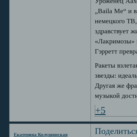
Уроженец Аахе
„Baila Me“ и 
немецкого ТВ,
здравствует ж
«Лакримозы» 
Гэрретт превр
Ракеты взлета
звезды: идеал
Другая же фра
музыкой дости
+5
Поделитьс
Екатерина Колущинская