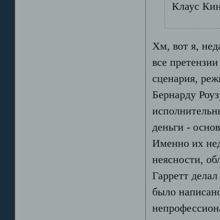
Клаус Кин
Хм, вот я, нед
все претензии
сценария, реж
Бернарду Роуз
исполнительны
деньги - осно
Именно их нед
неясности, об
Гарретт делал 
было написано
непрофессиона