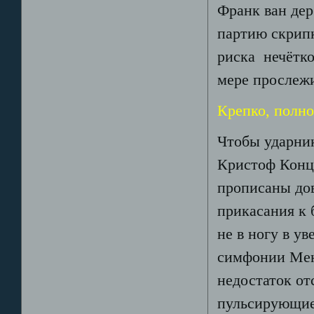
Франк ван дер
партию скрипк
риска нечётко
мере прослежи
Крепко, полно
Чтобы ударник
Кристоф Конц)
прописаны до
прикасания к
не в ногу в у
симфонии Менд
недостаток от
пульсирующие 