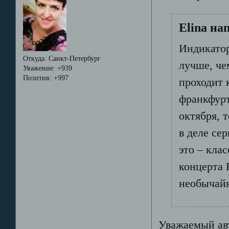
Elina на
Индикатор
Откуда:
Санкт-Петербург
лучше, че
Уважение:
+939
Позитив:
+997
проходит 
франкфуртс
октября, 
в деле се
это – кла
концерта 
необычайн
Уважаемый авт