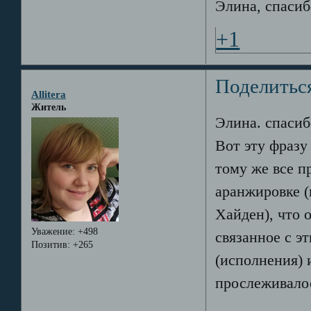
Элина, спаси
+1
Поделитьс
Allitera
Житель
Элина. спасиб
Вот эту фразу
тому же все п
аранжировке (
Хайден), что 
Уважение:
+498
связанное с э
Позитив:
+265
(исполнения) 
прослеживалос