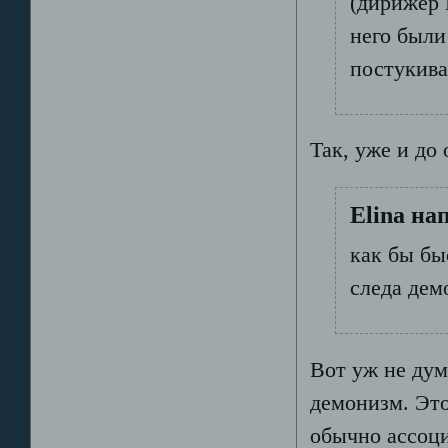
(дирижёр 
него были
постукива
Так, уже и до
Elina на
как бы бы
следа дем
Вот уж не дум
демонизм. Это
обычно ассоц