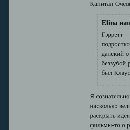
Капитан Очев
Elina на
Гэрретт –
подростко
далёкий о
беззубой 
был Клаус
Я сознательно
насколько вел
раскрыть идею
фильмы-то о р