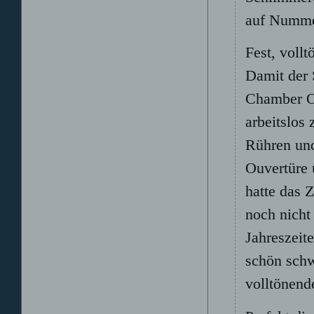
auf Nummer
Fest, voll
Damit der 
Chamber Or
arbeitslos
Rühren und
Ouvertüre 
hatte das 
noch nicht 
Jahreszeit
schön schw
volltönend