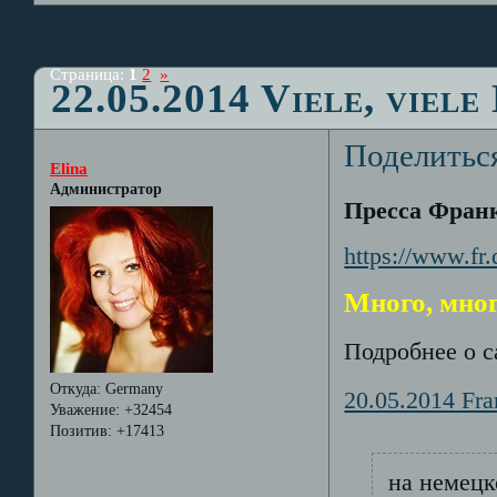
Страница:
1
2
»
22.05.2014 Viele, viel
Поделитьс
Elina
Администратор
Пресса Франк
https://www.fr
Много, мног
Подробнее о с
Откуда:
Germany
20.05.2014 Fra
Уважение:
+32454
Позитив:
+17413
на немец