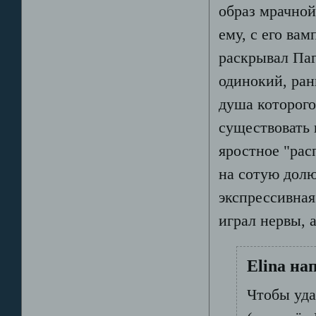
образ мрачной
ему, с его ва
раскрывал Паг
одинокий, ра
душа которого
существовать 
яростное "рас
на сотую долю
экспрессивная
играл нервы, 
Elina на
Чтобы уда