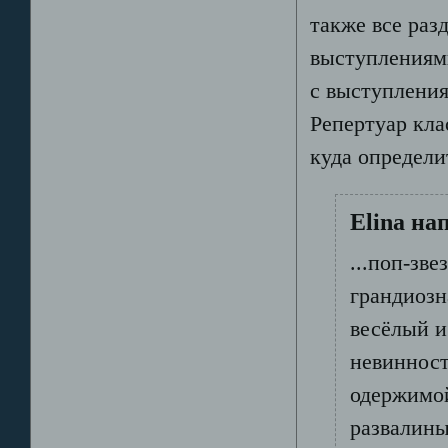
также все раз
выступлениям
с выступления
Репертуар кла
куда определи
Elina на
...поп-зв
грандиозн
весёлый и
невинност
одержимой
развалины