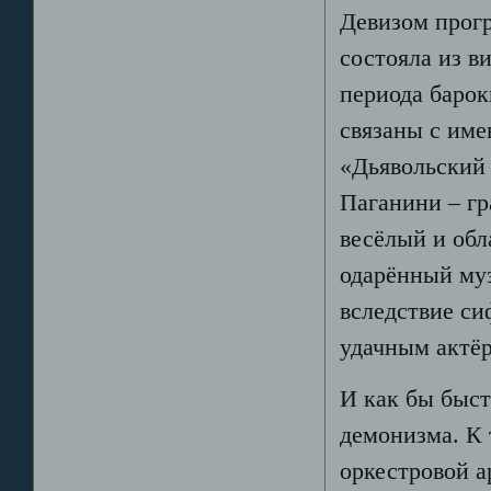
Девизом прогр
состояла из в
периода барок
связаны с име
«Дьявольский 
Паганини – гр
весёлый и об
одарённый муз
вследствие си
удачным актёр
И как бы быст
демонизма. К 
оркестровой а