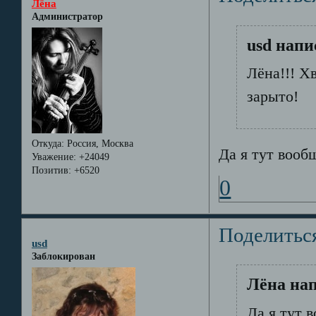
Лёна
Администратор
usd напи
Лёна!!! Х
зарыто!
Откуда:
Россия, Москва
Да я тут вообщ
Уважение:
+24049
Позитив:
+6520
0
Поделитьс
usd
Заблокирован
Лёна нап
Да я тут в