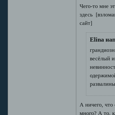
Чего-то мне э
здесь [взлома
сайт]
Elina на
грандиозн
весёлый и
невинност
одержимой
развалины
А ничего, что
много? А то, 