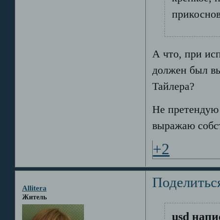
прикоснов
А что, при ис
должен был вы
Тайлера?
Не претендую 
выражаю собс
+2
Поделитьс
Allitera
Житель
usd напи