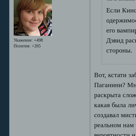
Если Кинс
одержимос
его вампи
Дэвид рас
Уважение:
+498
Позитив:
+265
стороны.
Вот, кстати з
Паганини? Мне
раскрыта слож
какая была ли
создавал мист
реальном нам 
вероятности и