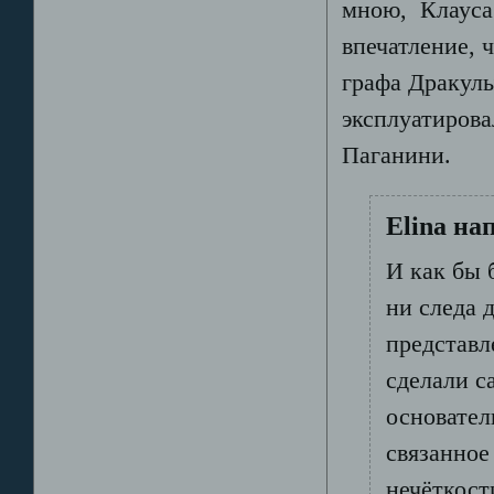
мною, Клауса
впечатление, 
графа Дракулы
эксплуатирова
Паганини.
Elina на
И как бы 
ни следа 
представл
сделали с
основател
связанное
нечёткост