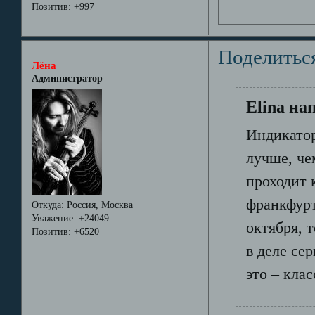
Позитив:
+997
Поделитьс
Лёна
Администратор
Elina на
Индикатор
лучше, че
проходит 
франкфуртс
Откуда:
Россия, Москва
Уважение:
+24049
октября, 
Позитив:
+6520
в деле се
это – клас