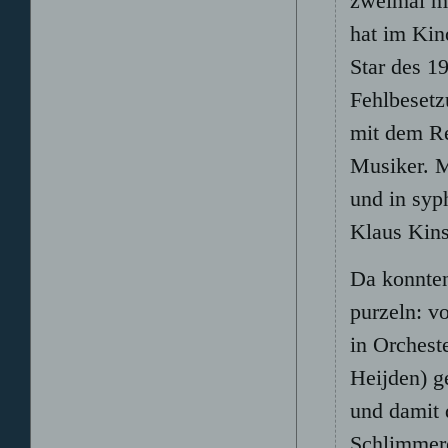
zweimal m
hat im Kin
Star des 19
Fehlbesetz
mit dem Re
Musiker. M
und in syp
Klaus Kins
Da konnten
purzeln: v
in Orchest
Heijden) g
und damit 
Schlimmere