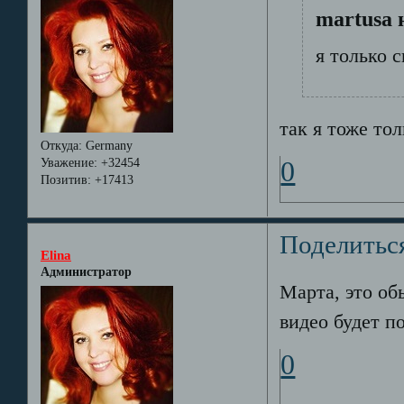
martusa 
я только 
так я тоже то
Откуда:
Germany
Уважение:
+32454
0
Позитив:
+17413
Поделитьс
Elina
Администратор
Марта, это об
видео будет по
0