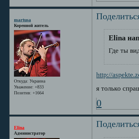
Поделитьс
martusa
Коренной житель
Elina на
Где ты в
http://aspekte.
Откуда:
Украина
я только спра
Уважение:
+833
Позитив:
+1664
0
Поделитьс
Elina
Администратор