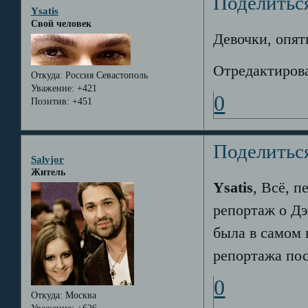
Поделитьс
Ysatis
Свой человек
Девочки, опят
Отредактирова
Откуда:
Россия Севастополь
Уважение:
+421
0
Позитив:
+451
Поделитьс
Salvjor
Житель
Ysatis
, Всё, п
репортаж о Дэ
была в самом 
репортажа пос
0
Откуда:
Москва