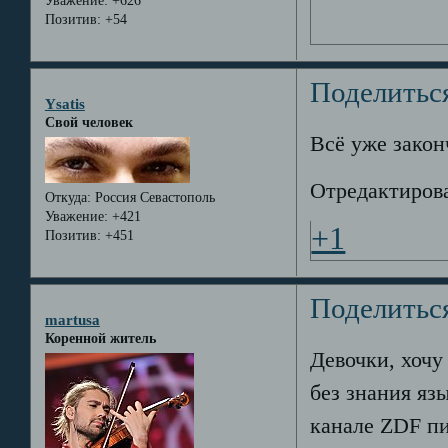
Уважение:
+626
Позитив:
+54
Поделитьс
Ysatis
Свой человек
Всё уже законч
Отредактирова
Откуда:
Россия Севастополь
Уважение:
+421
+1
Позитив:
+451
Поделитьс
martusa
Коренной житель
Девочки, хочу
без знания яз
канале ZDF пи