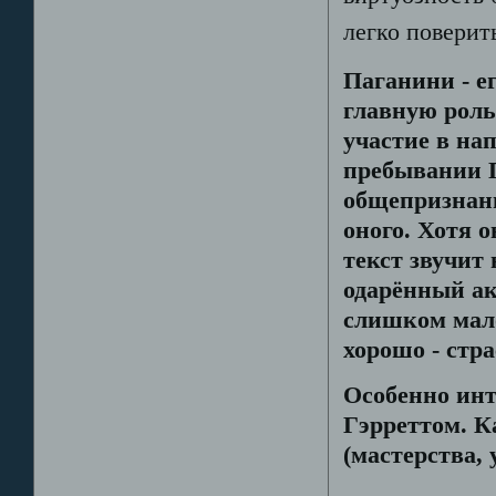
легко поверит
Паганини - е
главную роль
участие в на
пребывании П
общепризнан
оного. Хотя о
текст звучит 
одарённый а
слишком мало
хорошо - стра
Особенно ин
Гэрреттом. К
(мастерства,