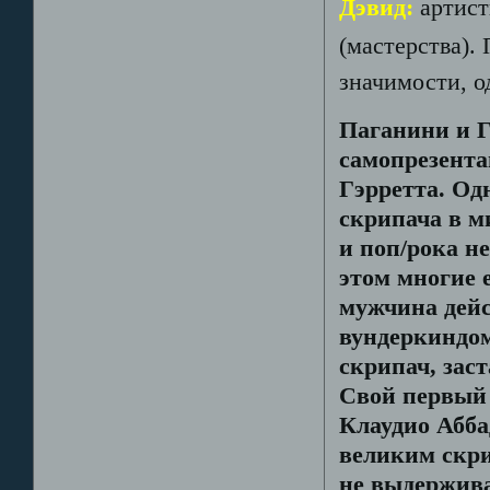
Дэвид:
артист
(мастерства).
значимости, о
Паганини и Г
самопрезента
Гэрретта. Од
скрипача в м
и поп/рока не
этом многие 
мужчина дейс
вундеркиндом
скрипач, заст
Свой первый 
Клаудио Абба
великим скри
не выдержива