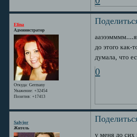
0
Поделитьс
Elina
Администратор
ааэээмммм....
до этого как-т
думала, что е
0
Откуда:
Germany
Уважение:
+32454
Позитив:
+17413
Поделитьс
Salvjor
Житель
у меня до сих 