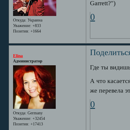
Garrett?")
0
Откуда:
Украина
Уважение:
+833
Позитив:
+1664
Поделитьс
Elina
Администратор
Где ты видиш
А что касается 
же перевела э
0
Откуда:
Germany
Уважение:
+32454
Позитив:
+17413