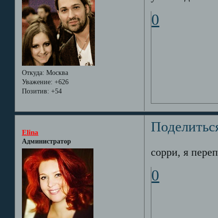
0
Откуда:
Москва
Уважение:
+626
Позитив:
+54
Поделитьс
Elina
Администратор
сорри, я пере
0