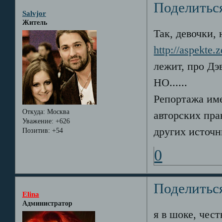
Поделитьс
Salvjor
Житель
Так, девочки, 
http://aspekte.
лежит, про Дэ
НО......
Репортажа имен
Откуда:
Москва
авторских пра
Уважение:
+626
других источн
Позитив:
+54
0
Поделитьс
Elina
Администратор
я в шоке, чест