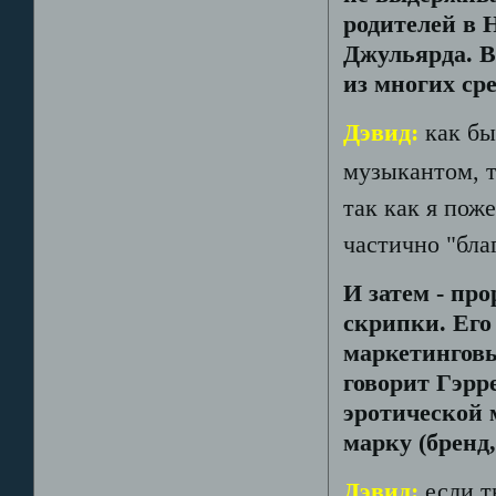
родителей в 
Джульярда. В
из многих ср
Дэвид:
как бы
музыкантом, т
так как я пож
частично "бла
И затем - пр
скрипки. Его
маркетинговы
говорит Гэрре
эротической 
марку (бренд
Дэвид:
если т