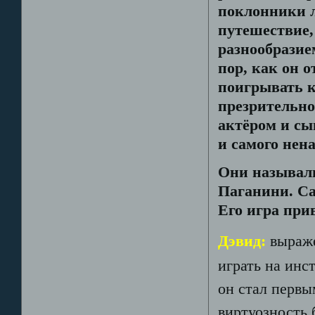
поклонники л
путешествие,
разнообразие
пор, как он 
поигрывать к
презрительно
актёром и сы
и самого нен
Они называли
Паганини. Са
Его игра при
Дэвид:
выраже
играть на инс
он стал первым
виртуозность 