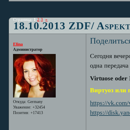
Страница:
1
2
3
»
18.10.2013 ZDF/ Aspek
Поделитьс
Elina
Администратор
Сегодня вечер
одна передача
Virtuose oder
Виртуоз или п
https://vk.co
Откуда:
Germany
Уважение:
+32454
https://disk.y
Позитив:
+17413