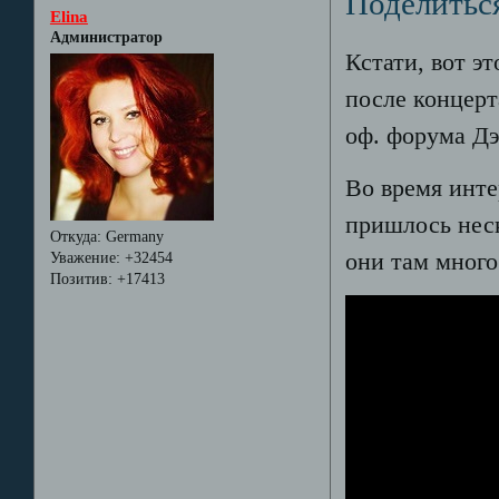
Поделитьс
Elina
Администратор
Кстати, вот э
после концерт
оф. форума Дэ
Во время инте
пришлось неск
Откуда:
Germany
они там много 
Уважение:
+32454
Позитив:
+17413