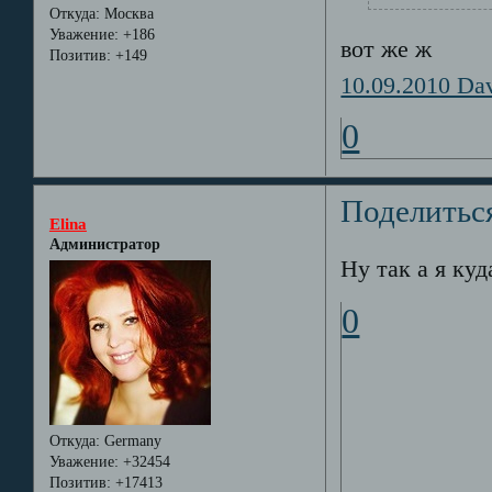
Откуда:
Москва
Уважение:
+186
вот же ж
Позитив:
+149
10.09.2010 Dav
0
Поделитьс
Elina
Администратор
Ну так а я куд
0
Откуда:
Germany
Уважение:
+32454
Позитив:
+17413