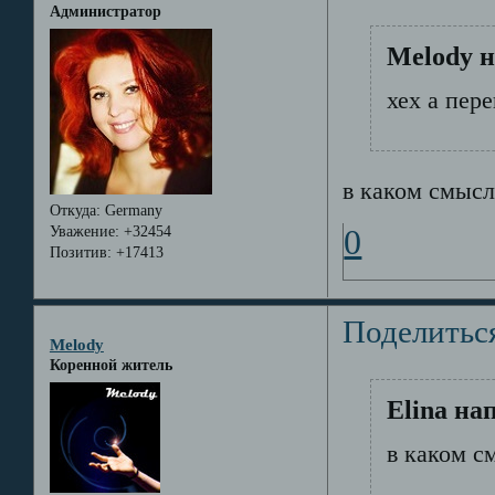
Администратор
Melody н
хех а пер
в каком смысл
Откуда:
Germany
Уважение:
+32454
0
Позитив:
+17413
Поделитьс
Melody
Коренной житель
Elina на
в каком с