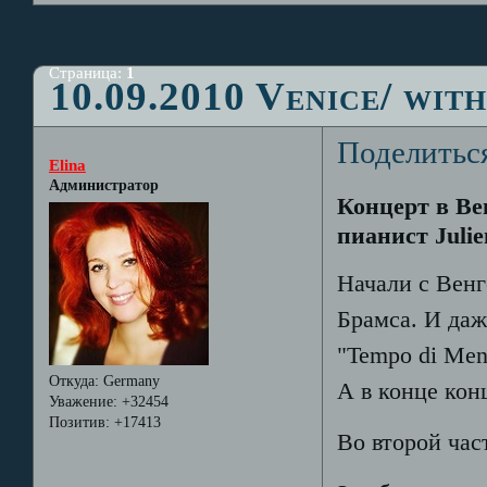
Страница:
1
10.09.2010 Venice/ wit
Поделитьс
Elina
Администратор
Концерт в Вен
пианист Julie
Начали с Венг
Брамса. И даж
"Tempo di Menu
Откуда:
Germany
А в конце конц
Уважение:
+32454
Позитив:
+17413
Во второй час