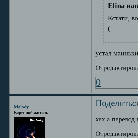
Elina на
Кстати, в
(
устал маиньки
Отредактирова
0
Поделитьс
Melody
Коренной житель
хех а перевод
Отредактирова