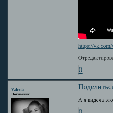
https://vk.co
Отредактирова
0
Поделитьс
Valeriia
Поклонник
А я видела эт
0