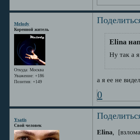
Поделитьс
Melody
Коренной житель
Elina на
Ну так а я
Откуда:
Москва
Уважение:
+186
а я ее не видела
Позитив:
+149
0
Поделитьс
Ysatis
Свой человек
Elina
, [взлом