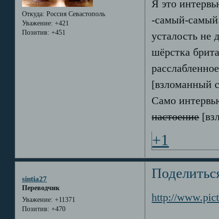
Я это интервь
Откуда:
Россия Севастополь
-самый-самый..
Уважение:
+421
Позитив:
+451
усталость не д
шёрстка брита
расслабленное 
[взломанный 
Само интервью
настоение
[вз
+1
Поделитьс
sintia27
Переводчик
http://www.pic
Уважение:
+11371
Позитив:
+470