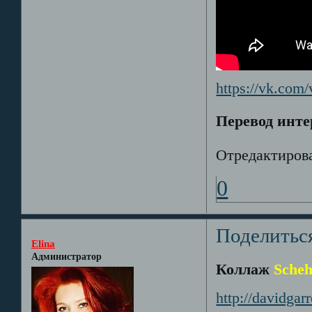
https://vk.co
Перевод инт
Отредактирова
0
Поделитьс
Elina
Администратор
Коллаж
Scheh
http://davidga