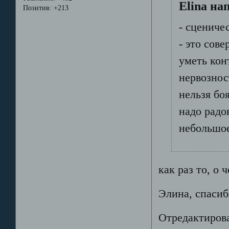
Elina на
Позитив:
+213
- сцениче
- это сов
уметь кон
нервознос
нельзя бо
надо радо
небольшое
как раз то, о 
Элина, спасиб
Отредактирова