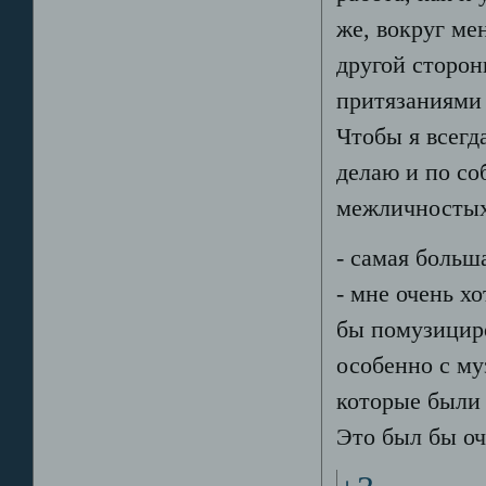
же, вокруг ме
другой сторон
притязаниями 
Чтобы я всегд
делаю и по со
межличностых 
- самая больш
- мне очень х
бы помузициро
особенно с м
которые были 
Это был бы оч