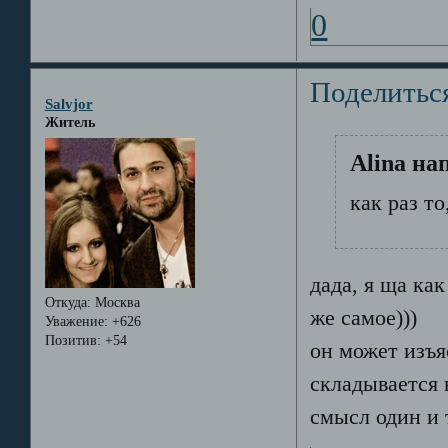
0
Поделитьс
Salvjor
Житель
Alina на
как раз то
дада, я ща ка
Откуда:
Москва
же самое)))
Уважение:
+626
Позитив:
+54
он может изъя
складывается 
смысл один и 