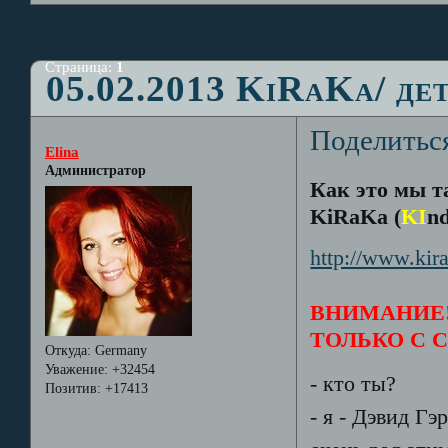
Страница:
1
05.02.2013 KiRaKa/ де
Поделитьс
Elina
Администратор
Как это мы т
KiRaKa (
KI
n
http://www.kir
ВНИМАНИЕ!
ТОЛЬКО С 
Откуда:
Germany
Уважение:
+32454
- кто ты?
Позитив:
+17413
- я - Дэвид Гэ