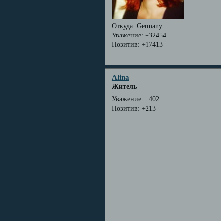
Откуда:
Germany
Уважение:
+32454
Позитив:
+17413
Alina
Житель
Уважение:
+402
Позитив:
+213