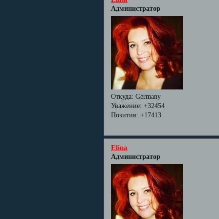
Администратор
Откуда:
Germany
Уважение:
+32454
Позитив:
+17413
Elina
Администратор