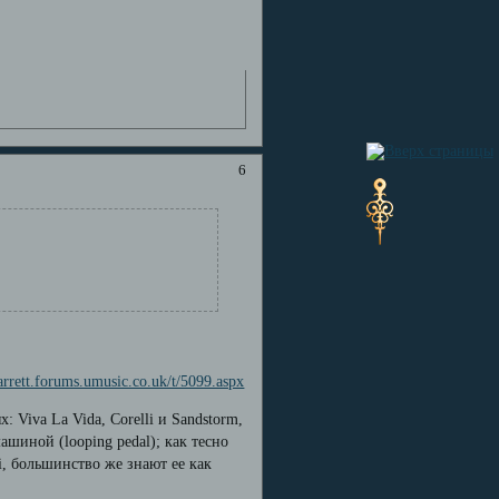
6
garrett.forums.umusic.co.uk/t/5099.aspx
: Viva La Vida, Corelli и Sandstorm,
ашиной (looping pedal); как тесно
i, большинство же знают ее как