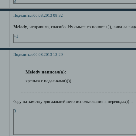
0
Поделиться
06.08.2013 08:32
Melody
, исправила, спасибо. Ну смысл то понятен )), вива ла вид
+1
Поделиться
06.08.2013 13:29
Melody написал(а):
хренька с педальками))))
беру на заметку для дальнейшего использования в переводах))...
0