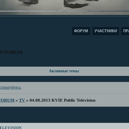
ФОРУМ
УЧАСТНИКИ
ПР
AN FORUM
Активные темы
стрируйтесь
.
 FORUM
»
TV
»
04.08.2013 KVIE Public Television
elevision