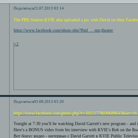
Поделиться
21.07.2013 03:14
The PBS-Station KVIE also uploaded a pic with David on their Faceb
https://www.facebook.com/photo.php?fbid … mp;theater
+2
Поделиться
05.08.2013 03:20
https://www.facebook.com/photo.php?v=10151778039689643&set=vb
Tonight at 7:30 you'll be watching David Garrett's new program - and i
Here's a BONUS video from his interview with KVIE's Rob on the Ro
Вот бонус видео - интервью с David Garrett в KVIE Public Televis