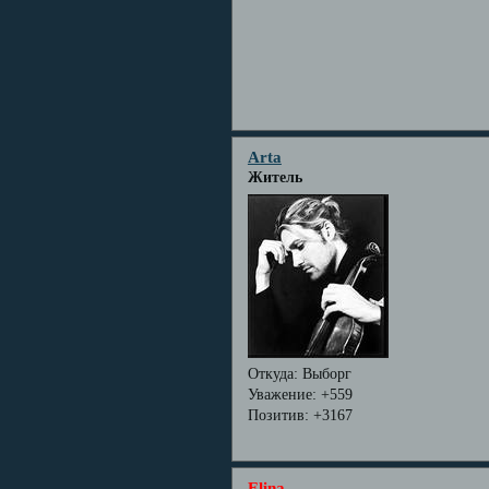
Arta
Житель
Откуда:
Выборг
Уважение:
+559
Позитив:
+3167
Elina