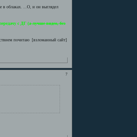
ще в облаках.
...О, и он выглядел
редачу с ДГ (
а лучше видео, без
льствием почитаю [взломанный сайт]
7