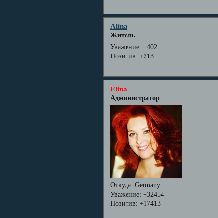
Alina
Житель
Уважение:
+402
Позитив:
+213
Elina
Администратор
Откуда:
Germany
Уважение:
+32454
Позитив:
+17413