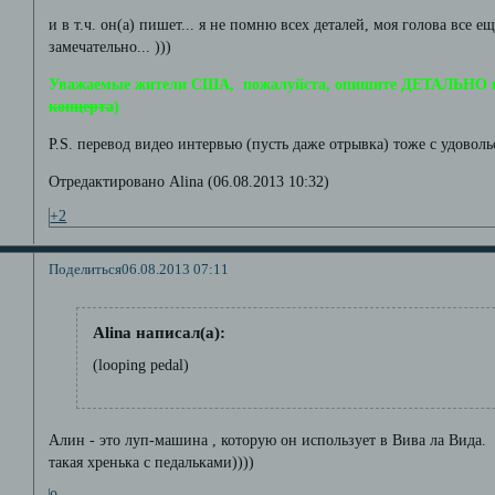
и в т.ч. он(а) пишет... я не помню всех деталей, моя голова все е
замечательно... )))
Уважаемые жители США, пожалуйста, опишите ДЕТАЛЬНО пе
концерта
)
P.S. перевод видео интервью (пусть даже отрывка) тоже с удово
Отредактировано Alina (06.08.2013 10:32)
+2
Поделиться
06.08.2013 07:11
Alina написал(а):
(looping pedal)
Алин - это луп-машина , которую он использует в Вива ла Вида.
такая хренька с педальками))))