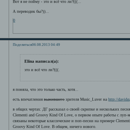
Вот я не пойму - это и всё что ли?(((...
А переводик бы?))...
0
Поделиться
06.08.2013 04:49
Elina написал(а):
это и всё что ли?(((.
я поняла, что это только часть, хотя...
есть впечатления
выжившего
зрителя Music_Luver на
http://david
в общих чертах: ДГ рассказал о своей скрипке и нескольких песнях
Clementi and Groovy Kind Of Love, о первом опыте работы с луп-м
связаны некоторые классические и поп-песни на примере Clement
Groovy Kind Of Love. В общем, ничего нового.