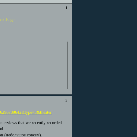
1
ook-Page
2
.6296709642&type=3&theater
nterviews that we recently recorded.
ad.
ion (небольшое совсем).