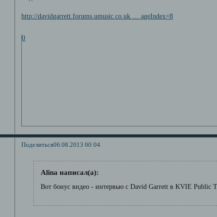
http://davidgarrett.forums.umusic.co.uk … ageIndex=8
0
Поделиться
06.08.2013 00:04
Alina написал(а):
Вот бонус видео - интервью с David Garrett в KVIE Public T