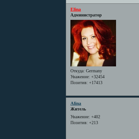
Elina
Администратор
Откуда:
Germany
Уважение:
+32454
Позитив:
+17413
Alina
Житель
Уважение:
+402
Позитив:
+213