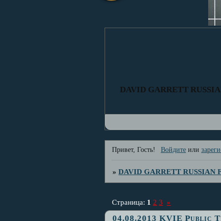
DAVID GARRETT RUSSI
Привет, Гость!
Войдите
или
зареги
»
DAVID GARRETT RUSSIAN
Страница:
1
2
3
»
04.08.2013 KVIE Public T