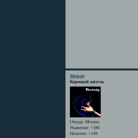
Melody
Коренной житель
Откуда:
Москва
Уважение:
+186
Позитив:
+149