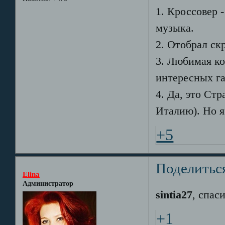
1. Кроссовер 
музыка.
2. Отобрал ск
3. Любимая ко
интересных г
4. Да, это Ст
Италию). Но я 
+5
Поделитьс
Elina
Администратор
sintia27
, спасиб
+1