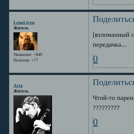
Поделитьс
LenaLiven
Житель
[взломанный 
передачка...
Уважение:
+849
0
Позитив:
+77
Поделитьс
Arta
Житель
Чтой-то парен
?????????
0