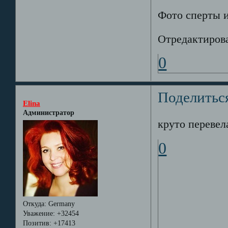
Фото сперты и
Отредактирова
0
Поделитьс
Elina
Администратор
круто перевела))
0
Откуда:
Germany
Уважение:
+32454
Позитив:
+17413