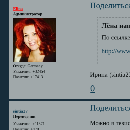
Поделитьс
Elina
Администратор
Лёна нап
По ссылке
http://www
Откуда:
Germany
Уважение:
+32454
Ирина (sintia
Позитив:
+17413
0
Поделитьс
sintia27
Переводчик
Можно я тезис
Уважение:
+11371
Позитив:
+470