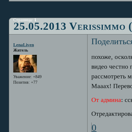
Страница:
1
25.05.2013 Verissimmo 
Поделитьс
LenaLiven
Житель
похоже, оскол
видео честно п
рассмотреть 
Уважение:
+849
Позитив:
+77
Мааах! Перево
От админа
: с
Отредактирова
0