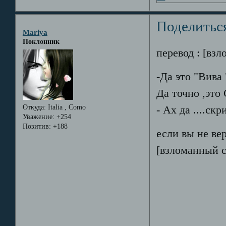
Поделитьс
Mariya
Поклонник
перевод : [вз
-Да это "Вива "
Да точно ,это 
Откуда:
Italia , Como
- Ах да ....скр
Уважение:
+254
Позитив:
+188
если вы не ве
[взломанный