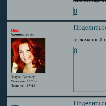
Яне вообще н
0
Поделитьс
Elina
Администратор
[взломанный с
0
Откуда:
Germany
Уважение:
+32454
Позитив:
+17413
Поделитьс
Alina