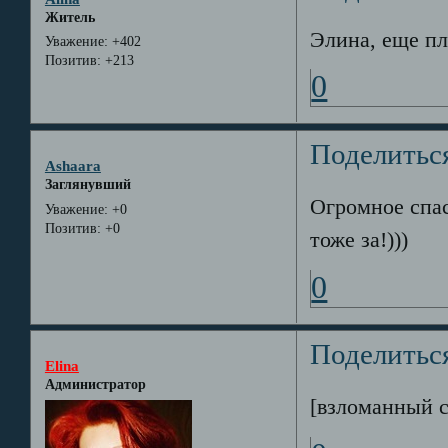
Житель
Элина, еще пл
Уважение:
+402
Позитив:
+213
0
Поделитьс
Ashaara
Заглянувший
Огромное спас
Уважение:
+0
Позитив:
+0
тоже за!)))
0
Поделитьс
Elina
Администратор
[взломанный с