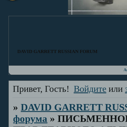
DAVID GARRETT RUSSIAN FORUM
А
Привет, Гость!
Войдите
или
»
DAVID GARRETT RUS
форума
»
ПИСЬМЕННОЕ