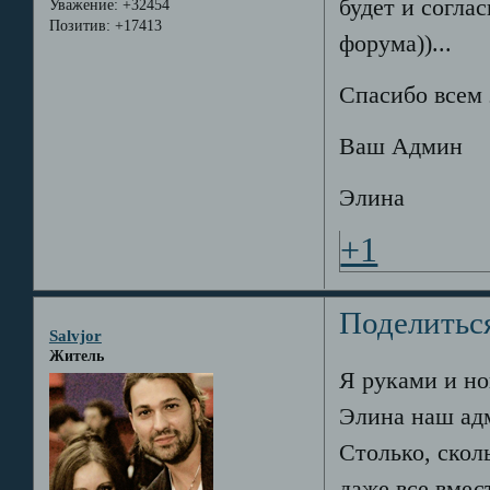
будет и согла
Уважение:
+32454
Позитив:
+17413
форума))...
Спасибо всем 
Ваш Админ
Элина
+1
Поделитьс
Salvjor
Житель
Я руками и но
Элина наш адм
Столько, скол
даже все вмест