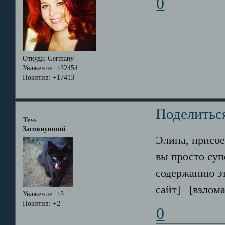
0
Откуда:
Germany
Уважение:
+32454
Позитив:
+17413
Поделитьс
Tess
Заглянувший
Элина, присое
вы просто суп
содержанию э
сайт] [взлом
Уважение:
+3
Позитив:
+2
0