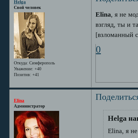
Helga
Свой человек
Elina
, я не м
взгляд, ты и 
[взломанный с
0
Откуда:
Симферополь
Уважение:
+40
Позитив:
+41
Поделитьс
Elina
Администратор
Helga на
Elina, я н