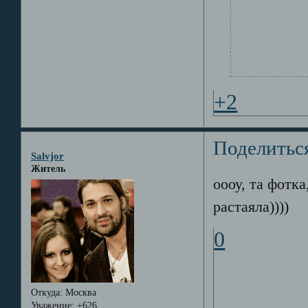
+2
Поделитьс
Salvjor
Житель
оооу, та фотка
растаяла))))
0
Откуда:
Москва
Уважение:
+626