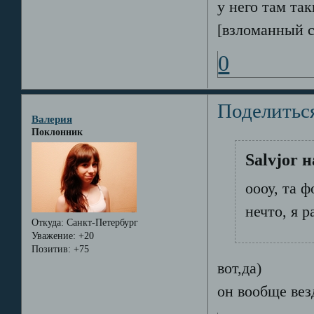
у него там та
[взломанный 
0
Поделитьс
Валерия
Поклонник
Salvjor 
оооу, та ф
нечто, я р
Откуда:
Санкт-Петербург
Уважение:
+20
Позитив:
+75
вот,да)
он вообще вез