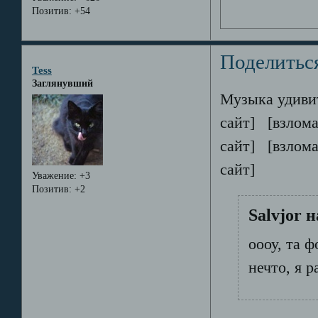
Позитив:
+54
Поделитьс
Tess
Заглянувший
Музыка удиви
сайт] [взлом
сайт] [взлом
сайт]
Уважение:
+3
Позитив:
+2
Salvjor 
оооу, та ф
нечто, я р