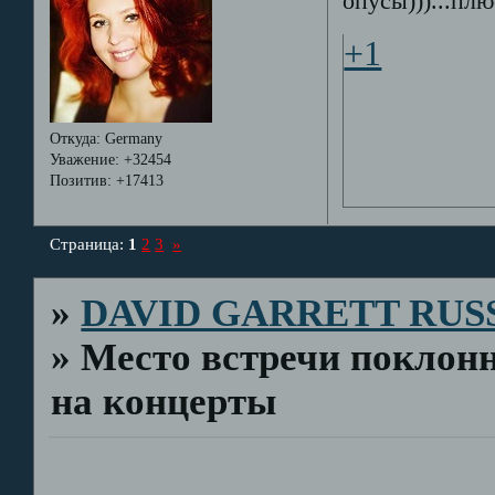
опусы)))...плю
+1
Откуда:
Germany
Уважение:
+32454
Позитив:
+17413
Страница:
1
2
3
»
»
DAVID GARRETT RUS
»
Место встречи поклонн
на концерты