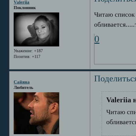
Valeriia
Поклонник
Читаю список 
обливается....
0
Уважение:
+187
Позитив:
+117
Поделитьс
Сайяна
Любитель
Valeriia 
Читаю спи
обливается