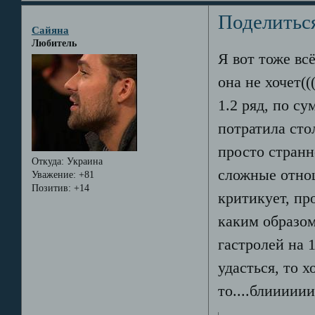
Поделитьс
Сайяна
Любитель
Я вот тоже всё
она не хочет(
1.2 ряд, по с
потратила сто
просто странн
Откуда:
Украина
сложные отнош
Уважение:
+81
Позитив:
+14
критикует, пр
каким образом
гастролей на 1
удасться, то х
то....блиииии