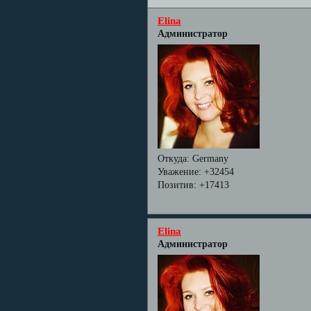
Elina
Администратор
Откуда:
Germany
Уважение:
+32454
Позитив:
+17413
Elina
Администратор