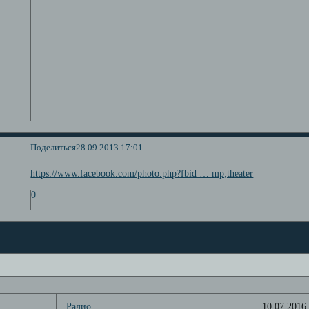
Поделиться
28.09.2013 17:01
https://www.facebook.com/photo.php?fbid … mp;theater
0
Радио
10.07.2016