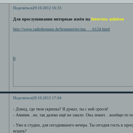
Поделиться
29.10.2012 16:33
Для прослушивания интервью жмём на
Interview anhören
http://www.radiobremen.de/bremenvier/mu … tt124.html
0
Поделиться
29.10.2012 17:04
- Дэвид, где твоя скрипка? Я думал, ты с ней сросся!
- Амммм...не, так далеко ещё не зашло. Она лежит....вообще-то 
- Уже в студии, для сегодняшнего вечера. Ты сегодня гость в прог
играть?