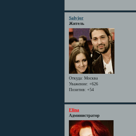
Salvjor
Житель
Откуда:
Москва
Уважение:
+626
Позитив:
+54
Elina
Администратор