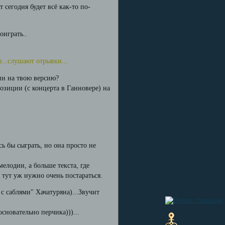
т сегодня будет всё как-то по-
оиграть..
ы...слушают отрывки...
тин на твою версию?
позиции (с концерта в Ганновере) на
сь бы сыграть, но она просто не
елодии, а больше текста, где
 тут уж нужно очень постараться.
с саблями" Хачатуряна)...Звучит
основательно перчика)))...