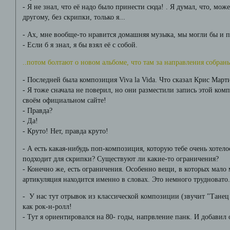
- Я не знал, что её надо было принести сюда! . Я думал, что, може
другому, без скрипки, только я...
- Ах, мне вообще-то нравится домашняя музыка, мы могли бы и п
- Если б я знал, я бы взял её с собой.
..потом болтают о новом альбоме, что там за направления собран
- Последней была композиция Viva la Vida. Что сказал Крис Мар
- Я тоже сначала не поверил, но они разместили запись этой ком
своём официальном сайте!
- Правда?
- Да!
- Круто! Нет, правда круто!
- А есть какая-нибудь поп-композиция, которую тебе очень хотело
подходит для скрипки? Существуют ли какие-то ограничения?
- Конечно же, есть ограничения. Особенно вещи, в которых мало м
артикуляция находится именно в словах. Это немного трудновато.
- У нас тут отрывок из классической композиции (звучит "Танец 
как рок-н-ролл!
- Тут я ориентировался на 80- годы, напрвление панк. И добавил 