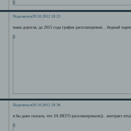
0
Поделиться
29.10.2012 18:23
мама дорогая, до 2015 года график распланирован....бедный парень
0
Поделиться
29.10.2012 18:38
я бы даже сказала, что ЗА НЕГО распланировали))...контракт ить))
0