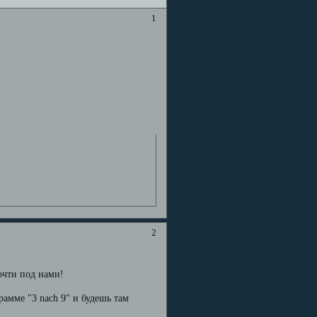
1
2
почти под нами!
рамме "3 nach 9" и будешь там