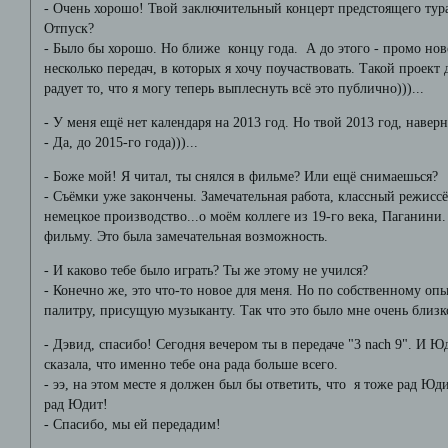
- Очень хорошо! Твой заключительный концерт предстоящего тура
Отпуск?
- Было бы хорошо. Но ближе концу года. А до этого - промо нов
несколько передач, в которых я хочу поучаствовать. Такой проект 
радует то, что я могу теперь выплеснуть всё это публично)))...
- У меня ещё нет календаря на 2013 год. Но твой 2013 год, наве
- Да, до 2015-го года)))...
- Боже мой! Я читал, ты снялся в фильме? Или ещё снимаешься?
- Съёмки уже закончены. Замечательная работа, классный режиссё
немецкое производство...о моём коллеге из 19-го века, Паганини.
фильму. Это была замечательная возможность.
- И каково тебе было играть? Ты же этому не учился?
- Конечно же, это что-то новое для меня. Но по собственному о
палитру, присущую музыканту. Так что это было мне очень близк
- Дэвид, спасибо! Сегодня вечером ты в передаче "3 nach 9". И 
сказала, что именно тебе она рада больше всего.
- ээ, на этом месте я должен был бы ответить, что я тоже рад Юдит
рад Юдит!
- Спасибо, мы ей передадим!