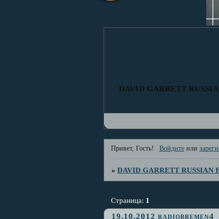
DAVID GARRETT RUSSI
Привет, Гость!
Войдите
или
зареги
»
DAVID GARRETT RUSSIAN
Страница:
1
19.10.2012 radiobremen4