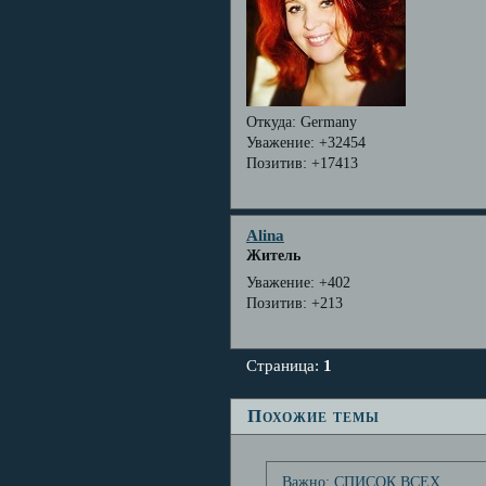
Откуда:
Germany
Уважение:
+32454
Позитив:
+17413
Alina
Житель
Уважение:
+402
Позитив:
+213
Страница:
1
Похожие темы
Важно: СПИСОК ВСЕХ